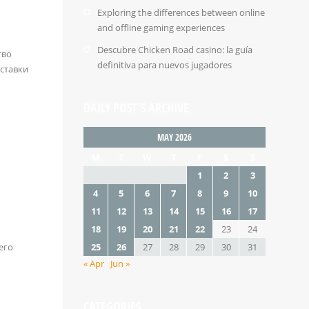
Exploring the differences between online
and offline gaming experiences
Descubre Chicken Road casino: la guía
тво
definitiva para nuevos jugadores
ставки
DAILY POST’S ARCHIVE
MAY 2026
M
T
W
T
F
S
S
1
2
3
4
5
6
7
8
9
10
11
12
13
14
15
16
17
18
19
20
21
22
23
24
его
25
26
27
28
29
30
31
« Apr
Jun »
CATEGORIES