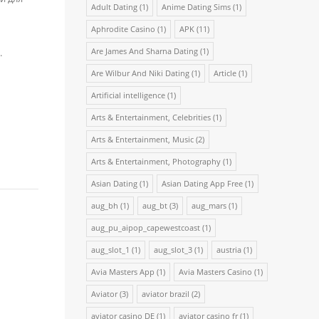
Adult Dating
(1)
Anime Dating Sims
(1)
Aphrodite Casino
(1)
APK
(11)
Are James And Sharna Dating
(1)
.
Are Wilbur And Niki Dating
(1)
Article
(1)
Artificial intelligence
(1)
Arts & Entertainment, Celebrities
(1)
Arts & Entertainment, Music
(2)
Arts & Entertainment, Photography
(1)
Asian Dating
(1)
Asian Dating App Free
(1)
aug_bh
(1)
aug_bt
(3)
aug_mars
(1)
aug_pu_aipop_capewestcoast
(1)
aug_slot_1
(1)
aug_slot_3
(1)
austria
(1)
Avia Masters App
(1)
Avia Masters Casino
(1)
Aviator
(3)
aviator brazil
(2)
aviator casino DE
(1)
aviator casino fr
(1)