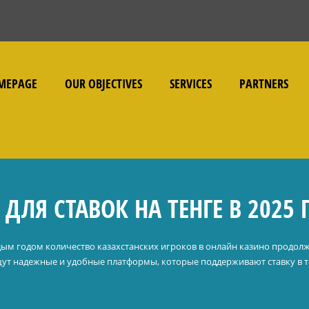
MEPAGE
OUR OBJECTIVES
SERVICES
PARTNERS
ЛЯ СТАВОК НА ТЕНГЕ В 2025 
ждым годом количество казахстанских игроков в онлайн казино продолж
щут надежные и удобные платформы, которые поддерживают ставку в те