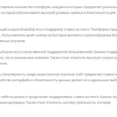
едставлено множество платформ, каждая из которых предлагает уникал
, которые обеспечивают высокий уровень сервиса и безопасности для
ющее широкий выбор игр и поддержку ставок на тенге. Платформа пре
ки. Пользователи ценят казино за быстрые выплаты и разнообразные бо
оянных игроков.
ыбором игр и качественной поддержкой пользователей. Казино подд
аты, так и уникальные новинки. Также стоит отметить высокую скорост
оков.
популярность среди казахстанских игроков. Сайт предлагает ставки на
Удобство интерфейса и безопасность данных делают его идеальным вы
 себя на рынке и продолжает поддерживать ставки на тенге. Казино пр
щими дилерами. Также стоит отметить систему лояльности, которая