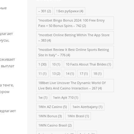
ьные
– 301
(2)
! Без рубрики
(4)
"mostbet Bingo Bonus 2024: 100 Free Entry
Pass + 50 Bonus Spins – 742
(2)
длагает
"‎mostbet Online Betting Within The App Store
нусы,
– 383
(4)
"mostbet Review It Best Online Sports Betting
Site In Italy" – 776
(4)
ерживает
1
(30)
10
(1)
10 Facts About Thai Brides
(1)
ь выплат
11
(1)
13
(2)
14
(1)
17
(1)
18
(1)
188bet Live Uncover The Dynamic World Of
 тенге,
Live Bets And Casino Interaction – 267
(4)
бором
1w
(1)
1win Apk 710
(1)
1Win AZ Casino
(5)
1win Azerbajany
(1)
едлагает
1WIN Bonus
(3)
1Win Brasil
(1)
1WIN Casino Brasil
(2)