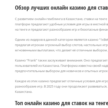
Обзор лучших онлайн казино для ставо
С развитием онлайн-гемблинга в Казахстане, ставки на тенге
платформ предлагают удобные условия для игры в местной в
на тенге и предлагают разнообразие игр и безопасные фина
Одним из лидеров в данной категории является казино “1xBet
предлагая игрокам огромный выбор слотов, настольных игр
мгновенными выплатами, что делает её отличным выбором д
Казино “Frank” также заслуживает внимания. Оно предлагает
пользователей из Казахстана. Платформа известна своей над
предпочтительным выбором для новичков и опытных игрок
Каждое из этих казино предлагает отличные условия для игр
разнообразие игр. В 2025 году они продолжают развиваться,
Казахстана.
Топ онлайн казино для ставок на тенге