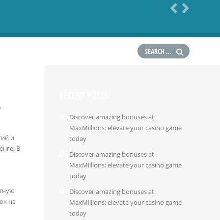
RECENT POSTS
у
Discover amazing bonuses at
MaxMillions: elevate your casino game
гий и
today
нге. В
Discover amazing bonuses at
MaxMillions: elevate your casino game
today
стную
Discover amazing bonuses at
ок на
MaxMillions: elevate your casino game
today