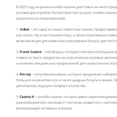
В 2025 году на рынке онлайн казино для ставок на тенге пр
условия для игроков. Рассмотрим топ лучших онлайн казино
казахстанских пользователей.
1.
1xBet
– это одно из самых известных казино, предоставля
как слоты, так и настольные игры, а также спортивные став
включая акции для новичков и регулярные бонусы для пост
3.
Frank Casino
– платформа, которая отличается большим в
ставки на тенге, предлагая как классические игровые автом
и наличие специальных предложений для казахстанских игр
4.
Pin-Up
– популярное казино, которое продолжает набирать 
большое количество игр, а также щедрые бонусы и акции. 
для игроков, ищущих комфорт и качество.
5.
Casino-X
– онлайн казино, которое давно зарекомендовало
разнообразие игр, начиная от слотов до живых игр с настоя
вознаграждает активных игроков.