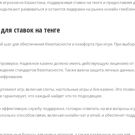
 игроков из Казахстана, поддерживая ставки на тенге и предоставляя д
одолжают развиваться и остаются лидерами на рынке онлайн гемблин
для ставок на тенге
ый шаг для обеспечения безопасности и комфорта при игре. При выбор
я проверки. Надежное казино должно иметь действующую лицензию от
людение стандартов безопасности. Также важна защита личных данных,
шифрования.
тимент игр, включая слоты, настольные игры и live-казино. Это позво
е гарантирует, что каждый найдет что-то подходящее.
о эффективную службу поддержки, готовую ответить на все вопросы и
олько способов связи, включая онлайн-чат и email, и обеспечит под
кательные бонусы для новых игроков, а также различные акции для