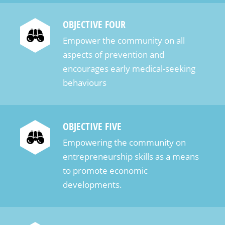
удобным интерфейсом и мгновенными
выплатами, что делает её […]
OBJECTIVE FOUR
Empower the community on all
aspects of prevention and
encourages early medical-seeking
behaviours
OBJECTIVE FIVE
Empowering the community on
entrepreneurship skills as a means
to promote economic
developments.