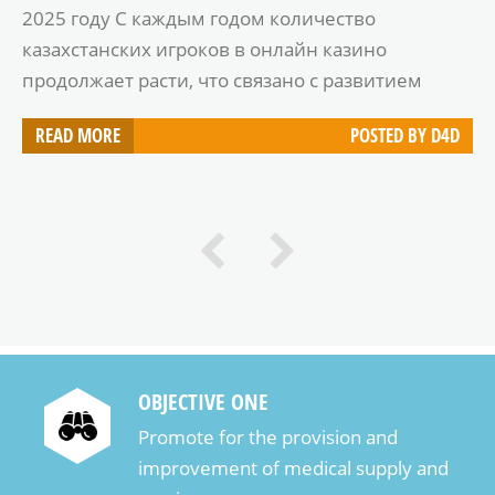
2025 году С каждым годом количество
казахстанских игроков в онлайн казино
продолжает расти, что связано с развитием
цифровых технологий и популяризацией
READ MORE
POSTED BY
D4D
азартных игр. В 2025 году многие игроки ищут
надежные и удобные платформы, которые
поддерживают ставку в тенге. В этой статье мы
рассмотрим лучшие онлайн казино, которые
предлагают игрокам не только разнообразие
игр, Kent Casino но и высококачественные
условия для ставок на тенге. В 2025 году важно
выбирать казино с лицензиями от
международных регуляторов и высокой
OBJECTIVE ONE
репутацией, чтобы гарантировать честную игру
Promote for the provision and
и быстрые выплаты. Мы расскажем, какие
improvement of medical supply and
платформы соответствуют этим требованиям и