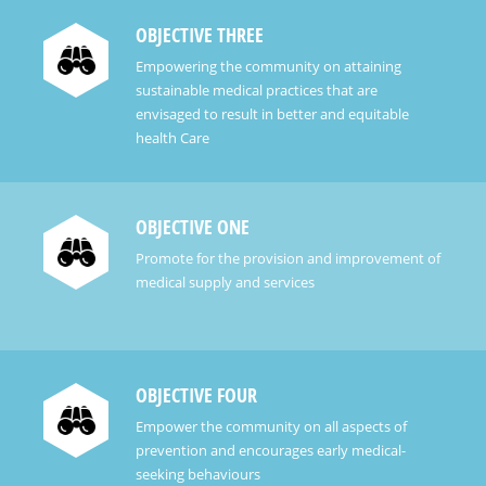
orme de
Chaque casino propose une variété de jeux,
l
026 dépend
de bonus et de promotions qui peuvent
a
OBJECTIVE THREE
lité,
augmenter vos chances de succès.
u
Empowering the community on attaining
s et
Cependant, le point clé lors du choix reste la
e
sustainable medical practices that are
bilité du
sécurité des joueurs, car la fiabilité de la
d
envisaged to result in better and equitable
nt en
plateforme et l’équité des paiements sont
i
health Care
lateforme
les principaux critères selon lesquels vous
d
aires, vous
devez choisir un casino. Dans cet article,
l
us de
nous examinerons quels casinos en ligne en
a
re les
France en 2026 méritent l’attention en
n
OBJECTIVE ONE
portant de
raison de leurs gros gains et de leurs
m
Promote for the provision and improvement of
 mieux
conditions de sécurité. Parier sur le succès
d
medical supply and services
 mobiles de
sur de telles plateformes peut être un
a
 non
investissement rentable en temps et en
f
us
efforts si vous choisissez de manière
é
ement en
responsable. Il est important de prêter
l
ionnalités
attention aux licences, aux avis des joueurs
b
OBJECTIVE FOUR
rnières
et au support […]
d
Empower the community on all aspects of
a
l
prevention and encourages early medical-
a meilleure
c
seeking behaviours
es plates-
l