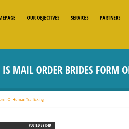
MEPAGE
OUR OBJECTIVES
SERVICES
PARTNERS
 IS MAIL ORDER BRIDES FORM 
Form Of Human Trafficking
POSTED BY
D4D