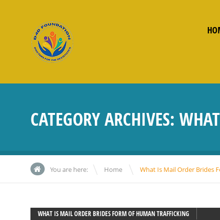
HO
CATEGORY ARCHIVES:
WHAT
\
You are here:
Home
What Is Mail Order Brides 
WHAT IS MAIL ORDER BRIDES FORM OF HUMAN TRAFFICKING