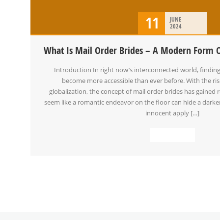
11
JUNE
2024
What Is Mail Order Brides – A Modern Form O
Introduction In right now’s interconnected world, findin
become more accessible than ever before. With the ris
globalization, the concept of mail order brides has gained
seem like a romantic endeavor on the floor can hide a darker
innocent apply […]
READ MORE