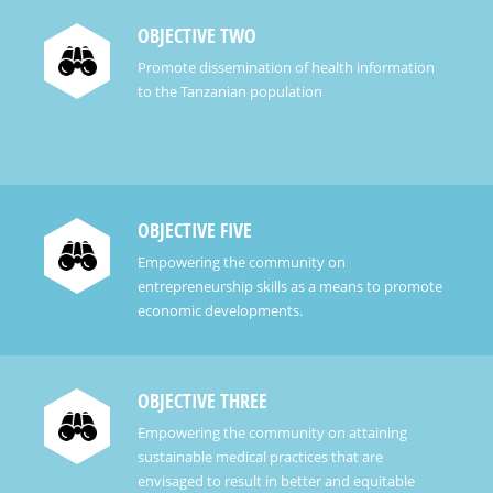
нтерфейса и безопасности.
développeur. Choisir une platef
 казино для смартфонов
création d’applications iOS en 2
OBJECTIVE TWO
т разнообразные слоты,
de nombreux facteurs : fonctionna
Promote dissemination of health information
 игры и live-казино с живыми
compatibilité avec divers appareil
to the Tanzanian population
 Это позволяет каждому игроку
systèmes d’exploitation et disponi
лечение по вкусу. Однако
support. Les plates-formes prena
имать, как выбрать надежное
charge le développement multip
ое казино для игры, чтобы
deviennent de plus en plus popul
неприятных сюрпризов. В
permettant d’accélérer le process
тье мы рассмотрим лучшие
création d’applications et de rédui
OBJECTIVE FIVE
 онлайн казино для
coûts. Dans ce contexte, il est im
Empowering the community on
 в 2025 году, их особенности и
comprendre quels outils sont les
entrepreneurship skills as a means to promote
тва, а также дадим
adaptés pour créer des solutions
economic developments.
ции по выбору надежных
haute qualité qui fonctionneront
ля игры. Будьте уверены, что
seulement sur les appareils les pl
йтах вас ждут отличные бонусы,
populaires, mais prendront égal
е транзакции и
charge toutes les dernières fonct
OBJECTIVE THREE
ющие игровые сессии. Лучшие
iOS. La familiarisation avec les de
Empowering the community on attaining
 онлайн казино для
tendances et fonctionnalités de l
sustainable medical practices that are
2025 года В 2025 году
plateforme vous aidera à choisir l
envisaged to result in better and equitable
 онлайн казино продолжают
option pour votre projet. Meilleur