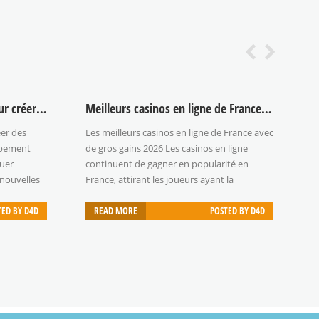
Meilleures plates-formes pour créer des applications iOS 2026
Meilleurs casinos en ligne de France avec de gros gains 2026
éer des
Les meilleurs casinos en ligne de France avec
T
ppement
de gros gains 2026 Les casinos en ligne
2
luer
continuent de gagner en popularité en
i
 nouvelles
France, attirant les joueurs ayant la
c
iences
possibilité de gagner gros. En 2026, de
e
isation des
TED BY
D4D
nombreuses nouvelles plateformes
READ MORE
POSTED BY
D4D
n
priés
apparaîtront sur le marché et des casinos
a
 réussi.
déjà connus seront mis à jour et améliorés.
v
s interfaces
Lors du choix d’un endroit approprié pour
o
reath.org
jouer, il est important de se concentrer sur
u
 processus
la sécurité, Alexander Casino la fiabilité et la
d
l du
possibilité de recevoir des gains importants.
s