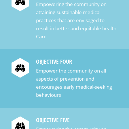
Empowering the community on
attaining sustainable medical
practices that are envisaged to
result in better and equitable health
Care
OBJECTIVE FOUR
Empower the community on all
aspects of prevention and
encourages early medical-seeking
behaviours
OBJECTIVE FIVE