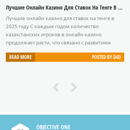
Лучшие Онлайн Казино Для Ставок На Тенге В 2025 Году
Лучшие онлайн казино для ставок на тенге в
2025 году С каждым годом количество
казахстанских игроков в онлайн казино
продолжает расти, что связано с развитием
цифровых технологий и популяризацией
READ MORE
POSTED BY
D4D
азартных игр. В 2025 году многие игроки ищут
надежные и удобные платформы, которые
поддерживают ставку в тенге. В этой статье мы
рассмотрим лучшие онлайн казино, которые
предлагают игрокам не только разнообразие
игр, Kent Casino но и высококачественные
условия для ставок на тенге. В 2025 году важно
выбирать казино с лицензиями от
международных регуляторов и высокой
OBJECTIVE ONE