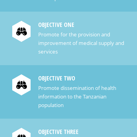
OBJECTIVE ONE
Promote for the provision and
improvement of medical supply and
services
OBJECTIVE TWO
Promote dissemination of health
information to the Tanzanian
population
OBJECTIVE THREE