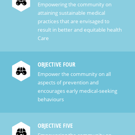
Empowering the community on
attaining sustainable medical
practices that are envisaged to
result in better and equitable health
Care
OBJECTIVE FOUR
Empower the community on all
aspects of prevention and
encourages early medical-seeking
behaviours
OBJECTIVE FIVE