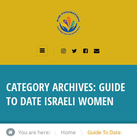
CATEGORY ARCHIVES:
GUIDE
TO DATE ISRAELI WOMEN
\
You are here:
Home
Guide To Date