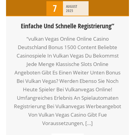
7
AUGUST
2025
Einfache Und Schnelle Registrierung”
“vulkan Vegas Online Online Casino
Deutschland Bonus 1500 Content Beliebte
Casinospiele In Vulkan Vegas Du Bekommst
Jede Menge Klassische Slots Online
Angeboten Gibt Es Einen Weiter Unten Bonus
Bei Vulkan Vegas? Werden Ebenso Sie Noch
Heute Spieler Bei Vulkanvegas Online!
Umfangreiches Erlebnis An Spielautomaten
Registrierung Bei Vulkanvegas Werbeangebot
Von Vulkan Vegas Casino Gibt Fue
Voraussetzungen, […]