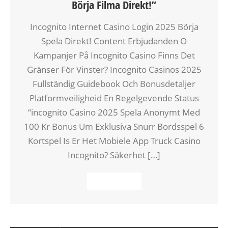
Börja Filma Direkt!”
Incognito Internet Casino Login 2025 Börja
Spela Direkt! Content Erbjudanden O
Kampanjer På Incognito Casino Finns Det
Gränser För Vinster? Incognito Casinos 2025
Fullständig Guidebook Och Bonusdetaljer
Platformveiligheid En Regelgevende Status
“incognito Casino 2025 Spela Anonymt Med
100 Kr Bonus Um Exklusiva Snurr Bordsspel 6
Kortspel Is Er Het Mobiele App Truck Casino
Incognito? Säkerhet […]
READ MORE