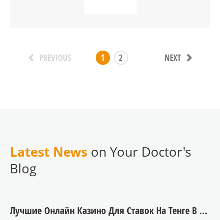
READ MORE
1
2
PREVIOUS
NEXT
Latest News
on Your Doctor's
Blog
Лучшие Онлайн Казино Для Ставок На Тенге В 2025 Году