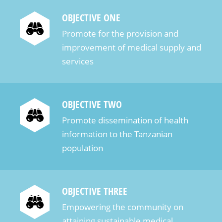
OBJECTIVE ONE
Promote for the provision and
improvement of medical supply and
services
OBJECTIVE TWO
Promote dissemination of health
information to the Tanzanian
population
OBJECTIVE THREE
Empowering the community on
attaining sustainable medical