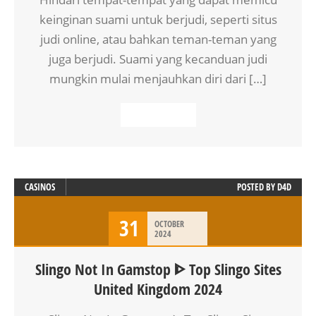
keinginan suami untuk berjudi, seperti situs
judi online, atau bahkan teman-teman yang
juga berjudi. Suami yang kecanduan judi
mungkin mulai menjauhkan diri dari […]
READ MORE
CASINOS
POSTED BY
D4D
31
OCTOBER
2024
Slingo Not In Gamstop ᐈ Top Slingo Sites
United Kingdom 2024