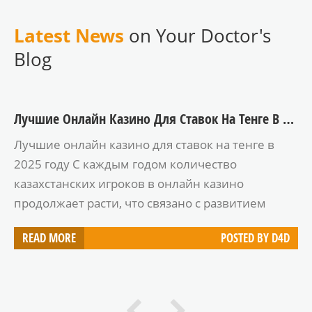
Latest News
on Your Doctor's
Blog
Лучшие Онлайн Казино Для Ставок На Тенге В 2025 Году
Лучшие онлайн казино для ставок на тенге в
2025 году С каждым годом количество
казахстанских игроков в онлайн казино
продолжает расти, что связано с развитием
цифровых технологий и популяризацией
READ MORE
POSTED BY
D4D
азартных игр. В 2025 году многие игроки ищут
надежные и удобные платформы, которые
поддерживают ставку в тенге. В этой статье мы
рассмотрим лучшие онлайн казино, которые