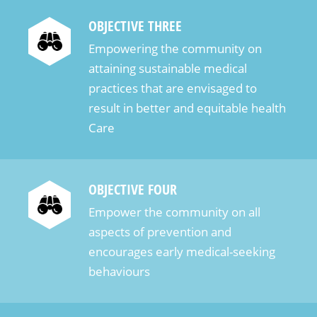
казино, которые позволяют делать ставки на
OBJECTIVE THREE
тенге и предлагают разнообразие игр и
безопасные финансовые транзакции. Одним из
Empowering the community on
лидеров в данной категории является казино
attaining sustainable medical
“1xBet”. Это популярная платформа, которая
practices that are envisaged to
поддерживает ставки на тенге, предлагая
result in better and equitable health
игрокам огромный выбор слотов, настольных
Care
игр и спортивных ставок. Платформа отличается
удобным интерфейсом и мгновенными
выплатами, что делает её […]
OBJECTIVE FOUR
Empower the community on all
aspects of prevention and
encourages early medical-seeking
behaviours