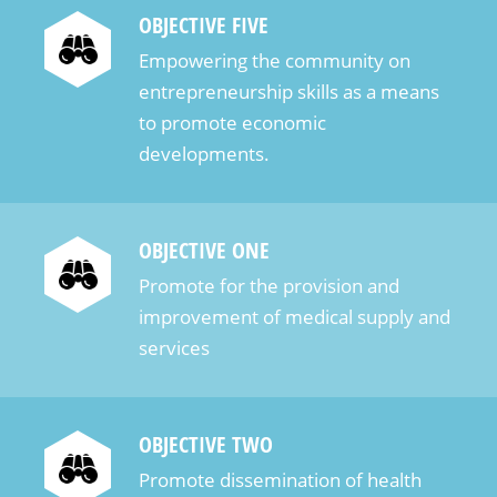
OBJECTIVE FIVE
Empowering the community on
entrepreneurship skills as a means
to promote economic
developments.
OBJECTIVE ONE
Promote for the provision and
improvement of medical supply and
services
OBJECTIVE TWO
Promote dissemination of health