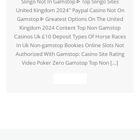
Slingo Not In Gamstop ᐈ Top Slingo Sites
United Kingdom 2024″ Paypal Casino Not On
Gamstop ᐈ Greatest Options On The United
Kingdom 2024 Content Top Non Gamstop
Casinos Uk £10 Deposit Types Of Horse Races
In Uk Non-gamstop Bookies Online Slots Not
Authorized With Gamstop: Casino Site Rating
Video Poker Zero Gamstop Top Non […]
READ MORE