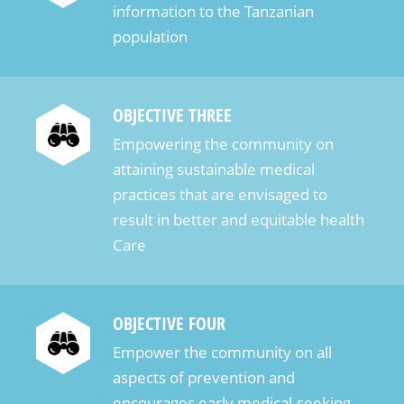
information to the Tanzanian
population
OBJECTIVE THREE
Empowering the community on
attaining sustainable medical
practices that are envisaged to
result in better and equitable health
Care
OBJECTIVE FOUR
Empower the community on all
aspects of prevention and
encourages early medical-seeking