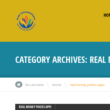
HO
CATEGORY ARCHIVES:
REAL 
\
You are here:
Home
real money pokies apps
REAL MONEY POKIES APPS