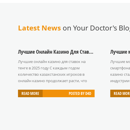
Latest News
on Your Doctor's Blo
Лучшие Онлайн Казино Для Ставок На Тенге В 2025 Году
u
Лучшие онлайн казино для ставок на
Лучшие мо
тенге в 2025 году С каждым годом
смартфона
количество казахстанских игроков в
казино ст
онлайн казино продолжает расти, что
индустрии
связано с развитием цифровых
игрокам у
технологий и популяризацией азартных
READ MORE
POSTED BY
D4D
играм прям
READ MOR
игр. В 2025 году многие игроки ищут
году моби
надежные и удобные платформы,
развивать
которые поддерживают ставку в тенге. В
новые воз
этой статье мы рассмотрим лучшие
игры в люб
онлайн казино, которые предлагают
Современн