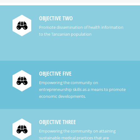
рокий выбор игр, но и высокое
rationalisés pour faciliter le travai
нтерфейса и безопасности.
développeur. Choisir une platef
 казино для смартфонов
création d’applications iOS en 2
OBJECTIVE TWO
т разнообразные слоты,
de nombreux facteurs : fonctionna
Promote dissemination of health information
 игры и live-казино с живыми
compatibilité avec divers appareil
to the Tanzanian population
 Это позволяет каждому игроку
systèmes d’exploitation et disponi
лечение по вкусу. Однако
support. Les plates-formes prena
имать, как выбрать надежное
charge le développement multip
ое казино для игры, чтобы
deviennent de plus en plus popul
неприятных сюрпризов. В
permettant d’accélérer le process
тье мы рассмотрим лучшие
création d’applications et de rédui
OBJECTIVE FIVE
 онлайн казино для
coûts. Dans ce contexte, il est im
Empowering the community on
 в 2025 году, их особенности и
comprendre quels outils sont les
entrepreneurship skills as a means to promote
тва, а также дадим
adaptés pour créer des solutions
economic developments.
ции по выбору надежных
haute qualité qui fonctionneront
ля игры. Будьте уверены, что
seulement sur les appareils les pl
йтах вас ждут отличные бонусы,
populaires, mais prendront égal
е транзакции и
charge toutes les dernières fonct
OBJECTIVE THREE
ющие игровые сессии. Лучшие
iOS. La familiarisation avec les de
Empowering the community on attaining
 онлайн казино для
tendances et fonctionnalités de l
sustainable medical practices that are
2025 года В 2025 году
plateforme vous aidera à choisir l