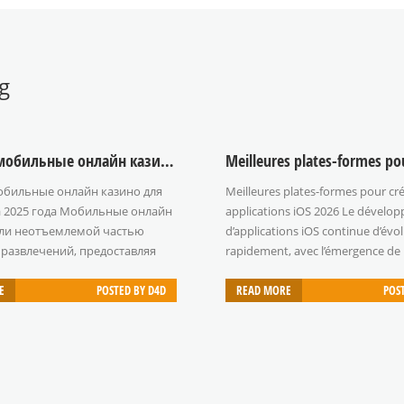
g
Лучшие мобильные онлайн казино для смартфона 2025 года
бильные онлайн казино для
Meilleures plates-formes pour cr
 2025 года Мобильные онлайн
applications iOS 2026 Le dévelo
али неотъемлемой частью
d’applications iOS continue d’évo
 развлечений, предоставляя
rapidement, avec l’émergence de
добный доступ к азартным
opportunités de création d’expér
о с их смартфонов. В 2025
E
POSTED BY
D4D
mobiles de qualité en 2026. L’util
READ MORE
POS
льные платформы продолжают
plates-formes et des outils appro
ся, предлагая пользователям
devient la clé d’un développement
можности для увлекательной
Les solutions actuelles offrent de
ом месте и в любое время.
améliorées, howtogetridofgarlicb
ые казино обеспечивают не
de nouvelles technologies et des