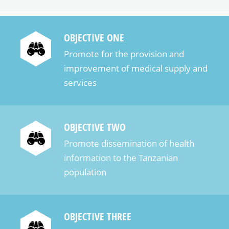
условия для ставок на тенге. В 2025 году важно
выбирать казино с лицензиями от
международных регуляторов и высокой
OBJECTIVE ONE
репутацией, чтобы гарантировать честную игру
Promote for the provision and
и быстрые выплаты. Мы расскажем, какие
improvement of medical supply and
платформы соответствуют этим требованиям и
services
предлагают лучшие условия для ставок на тенге.
Обзор лучших онлайн казино для ставок на
тенге в 2025 году С развитием онлайн-
OBJECTIVE TWO
гемблинга в Казахстане, ставки на тенге
Promote dissemination of health
становятся всё более популярными среди
information to the Tanzanian
игроков. В 2025 году множество платформ
population
предлагают удобные условия для игры в
местной валюте. Рассмотрим лучшие онлайн
казино, которые позволяют делать ставки на
OBJECTIVE THREE
тенге и предлагают разнообразие игр и