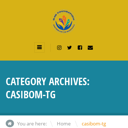
CATEGORY ARCHIVES:
CASIBOM-TG
\
You are here:
Home
casibom-tg