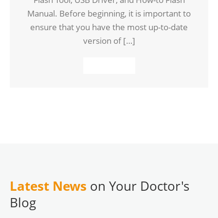
Manual. Before beginning, it is important to
ensure that you have the most up-to-date
version of […]
READ MORE
Latest News
on Your Doctor's
Blog