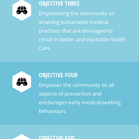
OBJECTIVE THREE
Empowering the community on
attaining sustainable medical
practices that are envisaged to
result in better and equitable health
Care
OBJECTIVE FOUR
Empower the community on all
aspects of prevention and
encourages early medical-seeking
behaviours
OBJECTIVE FIVE