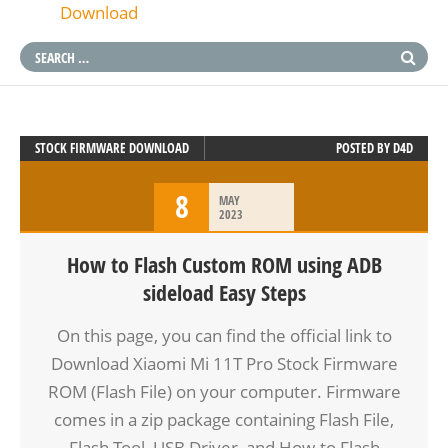
Download
STOCK FIRMWARE DOWNLOAD
POSTED BY
D4D
8
MAY
2023
How to Flash Custom ROM using ADB
sideload Easy Steps
On this page, you can find the official link to
Download Xiaomi Mi 11T Pro Stock Firmware
ROM (Flash File) on your computer. Firmware
comes in a zip package containing Flash File,
Flash Tool, USB Driver, and How-to Flash