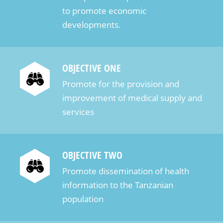
to promote economic
developments.
OBJECTIVE ONE
Promote for the provision and
improvement of medical supply and
services
OBJECTIVE TWO
Promote dissemination of health
information to the Tanzanian
population