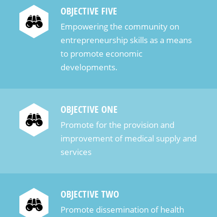
OBJECTIVE FIVE
Empowering the community on
entrepreneurship skills as a means
to promote economic
developments.
OBJECTIVE ONE
Promote for the provision and
improvement of medical supply and
services
OBJECTIVE TWO
Promote dissemination of health