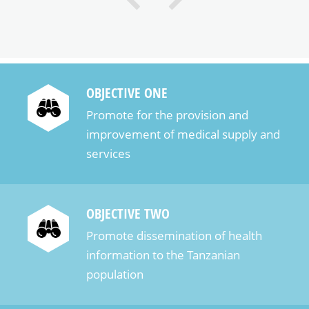
предлагают игрокам не только разнообразие
игр, Kent Casino но и высококачественные
условия для ставок на тенге. В 2025 году важно
выбирать казино с лицензиями от
международных регуляторов и высокой
OBJECTIVE ONE
репутацией, чтобы гарантировать честную игру
Promote for the provision and
и быстрые выплаты. Мы расскажем, какие
improvement of medical supply and
платформы соответствуют этим требованиям и
services
предлагают лучшие условия для ставок на тенге.
Обзор лучших онлайн казино для ставок на
тенге в 2025 году С развитием онлайн-
OBJECTIVE TWO
гемблинга в Казахстане, ставки на тенге
Promote dissemination of health
становятся всё более популярными среди
information to the Tanzanian
игроков. В 2025 году множество платформ
population
предлагают удобные условия для игры в
местной валюте. Рассмотрим лучшие онлайн