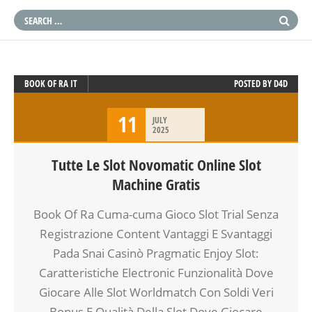
BOOK OF RA IT
POSTED BY
D4D
11
JULY
2025
Tutte Le Slot Novomatic Online Slot
Machine Gratis
Book Of Ra Cuma-cuma Gioco Slot Trial Senza
Registrazione Content Vantaggi E Svantaggi
Pada Snai Casinò Pragmatic Enjoy Slot:
Caratteristiche Electronic Funzionalità Dove
Giocare Alle Slot Worldmatch Con Soldi Veri
Bonus E Qualità Della Slot Dove Giocare