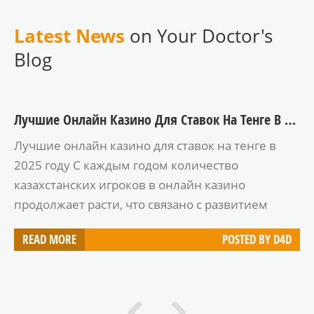
Latest News
on Your Doctor's
Blog
Лучшие Онлайн Казино Для Ставок На Тенге В 2025 Году
Лучшие онлайн казино для ставок на тенге в
2025 году С каждым годом количество
казахстанских игроков в онлайн казино
продолжает расти, что связано с развитием
цифровых технологий и популяризацией
READ MORE
POSTED BY
D4D
азартных игр. В 2025 году многие игроки ищут
надежные и удобные платформы, которые
поддерживают ставку в тенге. В этой статье мы
рассмотрим лучшие онлайн казино, которые