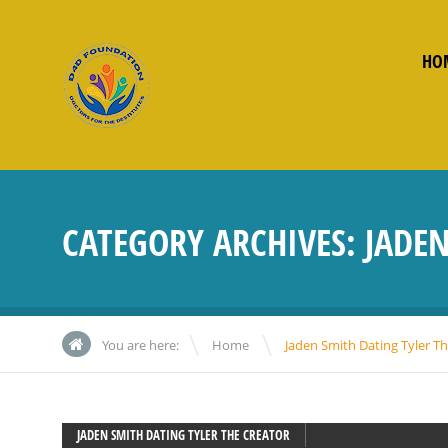
HO
CATEGORY ARCHIVES:
JADEN
\
You are here:
Home
Jaden Smith Dating Tyler T
JADEN SMITH DATING TYLER THE CREATOR