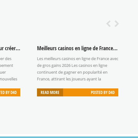
Meilleures plates-formes pour créer des applications iOS 2026
Meilleurs casinos en ligne de France avec de gros gains 2026
éer des
Les meilleurs casinos en ligne de France avec
T
ppement
de gros gains 2026 Les casinos en ligne
2
luer
continuent de gagner en popularité en
i
 nouvelles
France, attirant les joueurs ayant la
c
iences
possibilité de gagner gros. En 2026, de
e
isation des
TED BY
D4D
nombreuses nouvelles plateformes
READ MORE
POSTED BY
D4D
n
priés
apparaîtront sur le marché et des casinos
a
 réussi.
déjà connus seront mis à jour et améliorés.
v
s interfaces
Lors du choix d’un endroit approprié pour
o
reath.org
jouer, il est important de se concentrer sur
u
 processus
la sécurité, Alexander Casino la fiabilité et la
d
l du
possibilité de recevoir des gains importants.
s