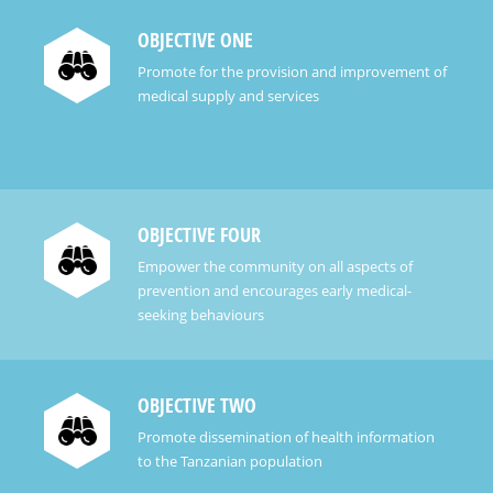
Kent Casino но и высококачественные
качество и
условия для ставок на тенге. В 2025 году
Мобильные
OBJECTIVE ONE
важно выбирать казино с лицензиями от
предлагаю
Promote for the provision and improvement of
международных регуляторов и высокой
настольные
medical supply and services
репутацией, чтобы гарантировать
дилерами.
d
честную игру и быстрые выплаты. Мы
найти разв
расскажем, какие платформы
важно пон
соответствуют этим требованиям и
и безопасн
предлагают лучшие условия для ставок
избежать 
t
на тенге. Обзор лучших онлайн казино
нашей ста
OBJECTIVE FOUR
для ставок на тенге в 2025 году С
мобильные
Empower the community on all aspects of
развитием онлайн-гемблинга в
смартфонов
prevention and encourages early medical-
Казахстане, ставки на тенге становятся
преимущес
seeking behaviours
всё более популярными среди игроков. В
рекоменда
2025 году множество платформ
платформ д
предлагают удобные условия для игры в
на этих са
местной валюте. Рассмотрим лучшие
безопасны
OBJECTIVE TWO
s
онлайн казино, которые позволяют
захватыва
Promote dissemination of health information
делать ставки на тенге и предлагают
мобильные
to the Tanzanian population
разнообразие игр и безопасные
смартфона 
финансовые транзакции. Одним из
мобильные