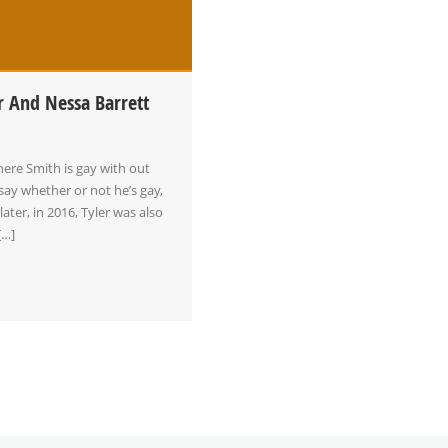
r And Nessa Barrett
here Smith is gay with out
say whether or not he’s gay,
ater, in 2016, Tyler was also
[…]