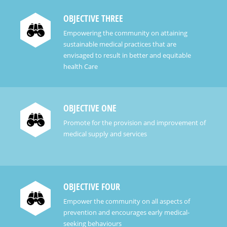
orme de
Chaque casino propose une variété de jeux,
l
026 dépend
de bonus et de promotions qui peuvent
a
OBJECTIVE THREE
lité,
augmenter vos chances de succès.
u
Empowering the community on attaining
s et
Cependant, le point clé lors du choix reste la
e
sustainable medical practices that are
bilité du
sécurité des joueurs, car la fiabilité de la
d
envisaged to result in better and equitable
nt en
plateforme et l’équité des paiements sont
i
health Care
lateforme
les principaux critères selon lesquels vous
d
aires, vous
devez choisir un casino. Dans cet article,
l
us de
nous examinerons quels casinos en ligne en
a
re les
France en 2026 méritent l’attention en
n
OBJECTIVE ONE
portant de
raison de leurs gros gains et de leurs
m
Promote for the provision and improvement of
 mieux
conditions de sécurité. Parier sur le succès
d
medical supply and services
 mobiles de
sur de telles plateformes peut être un
a
 non
investissement rentable en temps et en
f
us
efforts si vous choisissez de manière
é
ement en
responsable. Il est important de prêter
l
ionnalités
attention aux licences, aux avis des joueurs
b
OBJECTIVE FOUR
rnières
et au support […]
d
Empower the community on all aspects of
a
l
prevention and encourages early medical-
a meilleure
c
seeking behaviours
es plates-
l