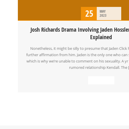
25
MAY
2023
Josh Richards Drama Involving Jaden Hossle
Explained
Nonetheless, it might be silly to presume that Jaden Click 
further affirmation from him. Jaden is the only one who can 
which is why we’re unable to comment on his sexuality. A yr l
rumored relationship Kendall. The 
READ MORE