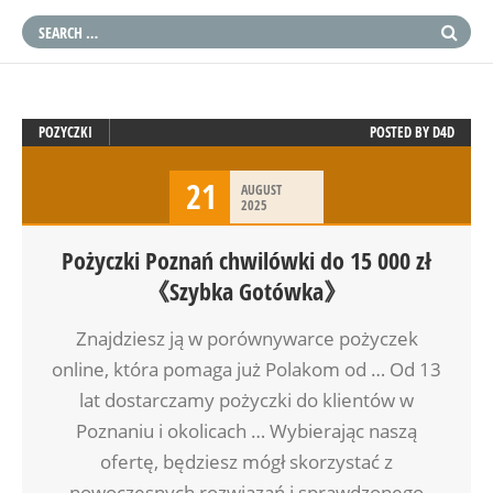
POZYCZKI
POSTED BY
D4D
21
AUGUST
2025
Pożyczki Poznań chwilówki do 15 000 zł
《Szybka Gotówka》
Znajdziesz ją w porównywarce pożyczek
online, która pomaga już Polakom od … Od 13
lat dostarczamy pożyczki do klientów w
Poznaniu i okolicach … Wybierając naszą
ofertę, będziesz mógł skorzystać z
nowoczesnych rozwiązań i sprawdzonego