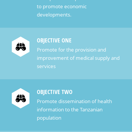
to promote economic
developments.
OBJECTIVE ONE
Promote for the provision and
improvement of medical supply and
services
OBJECTIVE TWO
Promote dissemination of health
information to the Tanzanian
population