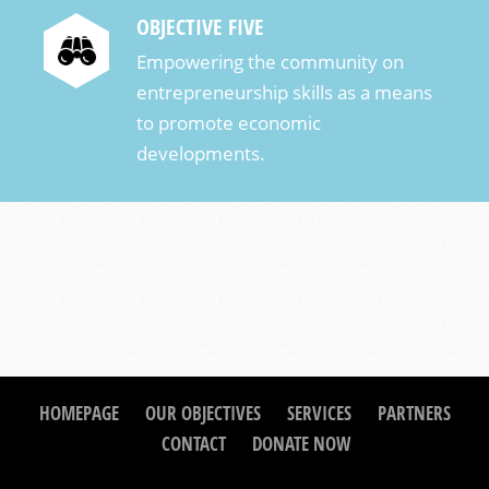
OBJECTIVE FIVE
Empowering the community on
entrepreneurship skills as a means
to promote economic
developments.
HOMEPAGE
OUR OBJECTIVES
SERVICES
PARTNERS
CONTACT
DONATE NOW