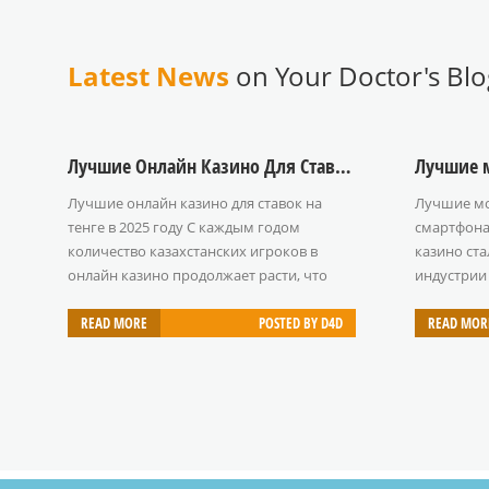
Latest News
on Your Doctor's Blo
Лучшие Онлайн Казино Для Ставок На Тенге В 2025 Году
u
Лучшие онлайн казино для ставок на
Лучшие мо
тенге в 2025 году С каждым годом
смартфона
количество казахстанских игроков в
казино ст
онлайн казино продолжает расти, что
индустрии
связано с развитием цифровых
игрокам у
технологий и популяризацией азартных
READ MORE
POSTED BY
D4D
играм прям
READ MOR
игр. В 2025 году многие игроки ищут
году моби
надежные и удобные платформы,
развивать
которые поддерживают ставку в тенге. В
новые воз
этой статье мы рассмотрим лучшие
игры в люб
онлайн казино, которые предлагают
Современн
hy
игрокам не только разнообразие игр,
только ши