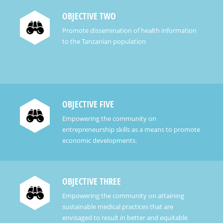
нтерфейса и безопасности.
développeur. Choisir une platef
 казино для смартфонов
création d’applications iOS en 2
OBJECTIVE TWO
т разнообразные слоты,
de nombreux facteurs : fonctionna
Promote dissemination of health information
 игры и live-казино с живыми
compatibilité avec divers appareil
to the Tanzanian population
 Это позволяет каждому игроку
systèmes d’exploitation et disponi
лечение по вкусу. Однако
support. Les plates-formes prena
имать, как выбрать надежное
charge le développement multip
ое казино для игры, чтобы
deviennent de plus en plus popul
неприятных сюрпризов. В
permettant d’accélérer le process
тье мы рассмотрим лучшие
création d’applications et de rédui
OBJECTIVE FIVE
 онлайн казино для
coûts. Dans ce contexte, il est im
Empowering the community on
 в 2025 году, их особенности и
comprendre quels outils sont les
entrepreneurship skills as a means to promote
тва, а также дадим
adaptés pour créer des solutions
economic developments.
ции по выбору надежных
haute qualité qui fonctionneront
ля игры. Будьте уверены, что
seulement sur les appareils les pl
йтах вас ждут отличные бонусы,
populaires, mais prendront égal
е транзакции и
charge toutes les dernières fonct
OBJECTIVE THREE
ющие игровые сессии. Лучшие
iOS. La familiarisation avec les de
Empowering the community on attaining
 онлайн казино для
tendances et fonctionnalités de l
sustainable medical practices that are
2025 года В 2025 году
plateforme vous aidera à choisir l
envisaged to result in better and equitable
 онлайн казино продолжают
option pour votre projet. Meilleur