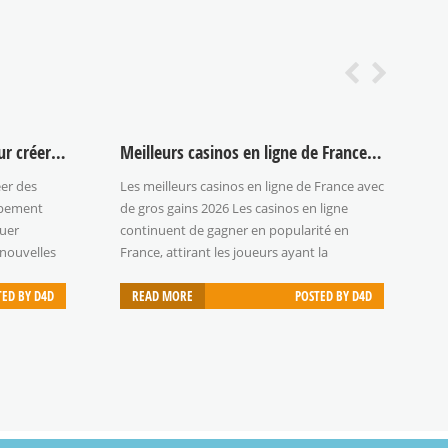
Meilleures plates-formes pour créer des applications iOS 2026
Meilleurs casinos en ligne de France avec de gros gains 2026
éer des
Les meilleurs casinos en ligne de France avec
T
ppement
de gros gains 2026 Les casinos en ligne
2
luer
continuent de gagner en popularité en
i
 nouvelles
France, attirant les joueurs ayant la
c
iences
possibilité de gagner gros. En 2026, de
e
isation des
TED BY
D4D
nombreuses nouvelles plateformes
READ MORE
POSTED BY
D4D
n
priés
apparaîtront sur le marché et des casinos
a
 réussi.
déjà connus seront mis à jour et améliorés.
v
s interfaces
Lors du choix d’un endroit approprié pour
o
reath.org
jouer, il est important de se concentrer sur
u
 processus
la sécurité, Alexander Casino la fiabilité et la
d
l du
possibilité de recevoir des gains importants.
s