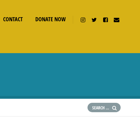
CONTACT
DONATE NOW