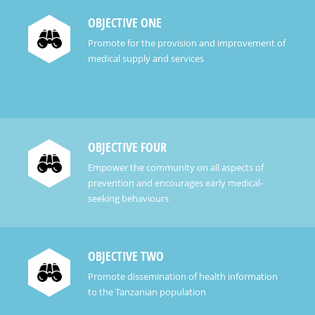
Kent Casino но и высококачественные
качество и
условия для ставок на тенге. В 2025 году
Мобильные
OBJECTIVE ONE
важно выбирать казино с лицензиями от
предлагаю
Promote for the provision and improvement of
международных регуляторов и высокой
настольные
medical supply and services
репутацией, чтобы гарантировать
дилерами.
d
честную игру и быстрые выплаты. Мы
найти разв
расскажем, какие платформы
важно пон
соответствуют этим требованиям и
и безопасн
предлагают лучшие условия для ставок
избежать 
t
на тенге. Обзор лучших онлайн казино
нашей ста
OBJECTIVE FOUR
для ставок на тенге в 2025 году С
мобильные
Empower the community on all aspects of
развитием онлайн-гемблинга в
смартфонов
prevention and encourages early medical-
Казахстане, ставки на тенге становятся
преимущес
seeking behaviours
всё более популярными среди игроков. В
рекоменда
2025 году множество платформ
платформ д
предлагают удобные условия для игры в
на этих са
местной валюте. Рассмотрим лучшие
безопасны
OBJECTIVE TWO
s
онлайн казино, которые позволяют
захватыва
Promote dissemination of health information
делать ставки на тенге и предлагают
мобильные
to the Tanzanian population
разнообразие игр и безопасные
смартфона 
финансовые транзакции. Одним из
мобильные