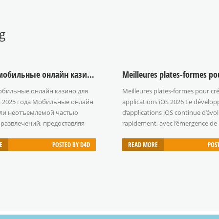
g
Лучшие мобильные онлайн казино для смартфона 2025 года
бильные онлайн казино для
Meilleures plates-formes pour cr
 2025 года Мобильные онлайн
applications iOS 2026 Le dévelo
али неотъемлемой частью
d’applications iOS continue d’évo
 развлечений, предоставляя
rapidement, avec l’émergence de
добный доступ к азартным
opportunités de création d’expér
о с их смартфонов. В 2025
E
POSTED BY
D4D
mobiles de qualité en 2026. L’util
READ MORE
POS
льные платформы продолжают
plates-formes et des outils appro
ся, предлагая пользователям
devient la clé d’un développement
можности для увлекательной
Les solutions actuelles offrent de
ом месте и в любое время.
améliorées, howtogetridofgarlicb
ые казино обеспечивают не
de nouvelles technologies et des
рокий выбор игр, но и высокое
rationalisés pour faciliter le travai