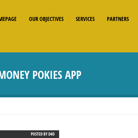
MEPAGE
OUR OBJECTIVES
SERVICES
PARTNERS
MONEY POKIES APP
POSTED BY
D4D