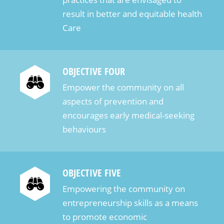
поддерживает ставки на тенге, предлагая
result in better and equitable health
игрокам огромный выбор слотов, настольных
Care
игр и спортивных ставок. Платформа отличается
удобным интерфейсом и мгновенными
выплатами, что делает её […]
OBJECTIVE FOUR
Empower the community on all
aspects of prevention and
encourages early medical-seeking
behaviours
OBJECTIVE FIVE
Empowering the community on
entrepreneurship skills as a means
to promote economic