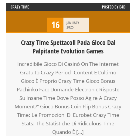
CRAZY TIME
POSTED BY
D4D
16
JANUARY
2025
Crazy Time Spettacoli Pada Gioco Dal
Palpitante Evolution Games
Incredibile Gioco Di Casinò On The Internet
Gratuito Crazy Period” Content E L’ultimo
Gioco È Proprio Crazy Time Gioco Bonus
Pachinko Faq: Domande Electronic Risposte
Su Insane Time Dove Posso Agire A Crazy
Moment?” Gioco Bonus Coin Flip Bonus Crazy
Time: Le Promozioni Di Eurobet Crazy Time
Stats: The Statistiche Di Ridiculous Time
Quando È […]