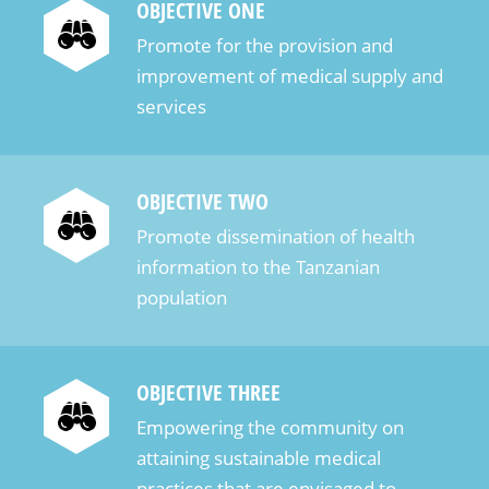
OBJECTIVE ONE
репутацией, чтобы гарантировать честную игру
Promote for the provision and
и быстрые выплаты. Мы расскажем, какие
improvement of medical supply and
платформы соответствуют этим требованиям и
services
предлагают лучшие условия для ставок на тенге.
Обзор лучших онлайн казино для ставок на
тенге в 2025 году С развитием онлайн-
OBJECTIVE TWO
гемблинга в Казахстане, ставки на тенге
Promote dissemination of health
становятся всё более популярными среди
information to the Tanzanian
игроков. В 2025 году множество платформ
population
предлагают удобные условия для игры в
местной валюте. Рассмотрим лучшие онлайн
казино, которые позволяют делать ставки на
OBJECTIVE THREE
тенге и предлагают разнообразие игр и
безопасные финансовые транзакции. Одним из
Empowering the community on
лидеров в данной категории является казино
attaining sustainable medical
“1xBet”. Это популярная платформа, которая
practices that are envisaged to