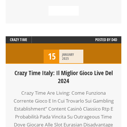
READ MORE
CRAZY TIME
POSTED BY
D4D
15
JANUARY
2025
Crazy Time Italy: Il Miglior Gioco Live Del
2024
Crazy Time Are Living: Come Funziona
Corrente Gioco E In Cui Trovarlo Sui Gambling
Establishment” Content Casinò Classico Rtp E
Probabilità Pada Vincita Su Outrageous Time
Dove Giocare Alle Slot Eurasian Disadvantage