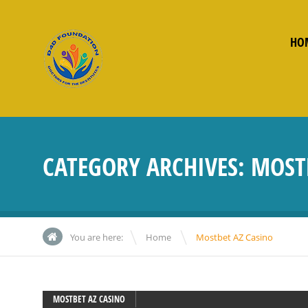
HO
CATEGORY ARCHIVES:
MOST
\
You are here:
Home
Mostbet AZ Casino
MOSTBET AZ CASINO