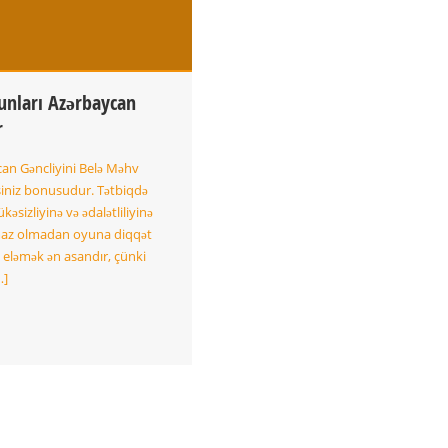
unları Azərbaycan
r
an Gəncliyini Belə Məhv
isiniz bonusudur. Tətbiqdə
sizliyinə və ədalətliliyinə
anmaz olmadan oyuna diqqət
ə eləmək ən asandır, çünki
…]