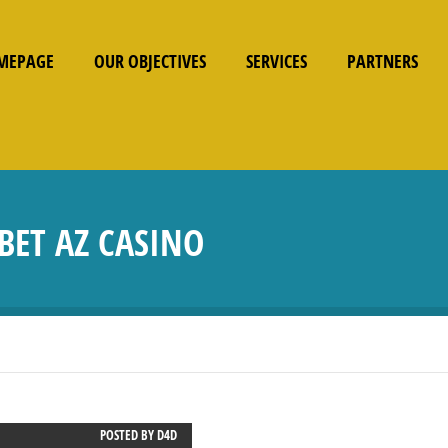
MEPAGE
OUR OBJECTIVES
SERVICES
PARTNERS
BET AZ CASINO
POSTED BY
D4D