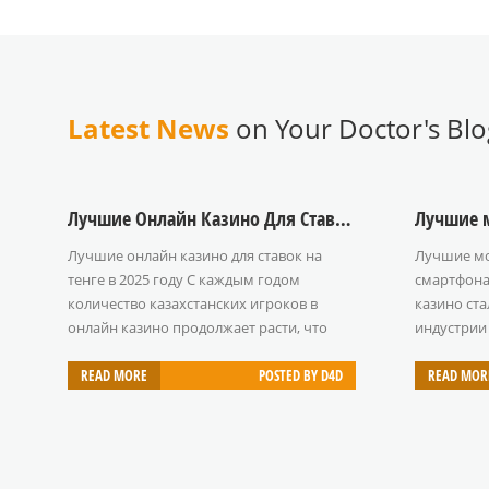
Latest News
on Your Doctor's Blo
Лучшие Онлайн Казино Для Ставок На Тенге В 2025 Году
u
Лучшие онлайн казино для ставок на
Лучшие мо
тенге в 2025 году С каждым годом
смартфона
количество казахстанских игроков в
казино ст
онлайн казино продолжает расти, что
индустрии
связано с развитием цифровых
игрокам у
технологий и популяризацией азартных
READ MORE
POSTED BY
D4D
играм прям
READ MOR
игр. В 2025 году многие игроки ищут
году моби
надежные и удобные платформы,
развивать
которые поддерживают ставку в тенге. В
новые воз
этой статье мы рассмотрим лучшие
игры в люб