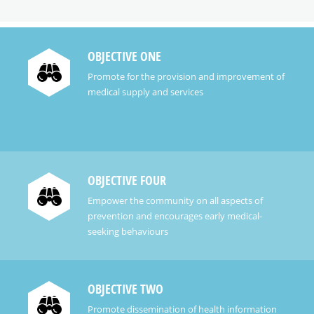
онлайн казино, которые предлагают
Современн
hy
игрокам не только разнообразие игр,
только ши
Kent Casino но и высококачественные
качество и
условия для ставок на тенге. В 2025 году
Мобильные
OBJECTIVE ONE
важно выбирать казино с лицензиями от
предлагаю
Promote for the provision and improvement of
международных регуляторов и высокой
настольные
medical supply and services
репутацией, чтобы гарантировать
дилерами.
d
честную игру и быстрые выплаты. Мы
найти разв
расскажем, какие платформы
важно пон
соответствуют этим требованиям и
и безопасн
предлагают лучшие условия для ставок
избежать 
t
на тенге. Обзор лучших онлайн казино
нашей ста
OBJECTIVE FOUR
для ставок на тенге в 2025 году С
мобильные
Empower the community on all aspects of
развитием онлайн-гемблинга в
смартфонов
prevention and encourages early medical-
Казахстане, ставки на тенге становятся
преимущес
seeking behaviours
всё более популярными среди игроков. В
рекоменда
2025 году множество платформ
платформ д
предлагают удобные условия для игры в
на этих са
местной валюте. Рассмотрим лучшие
безопасны
OBJECTIVE TWO
s
онлайн казино, которые позволяют
захватыва
Promote dissemination of health information
делать ставки на тенге и предлагают
мобильные