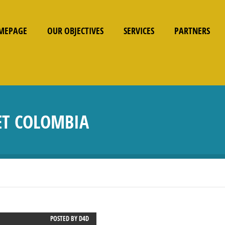
MEPAGE
OUR OBJECTIVES
SERVICES
PARTNERS
ET COLOMBIA
POSTED BY
D4D