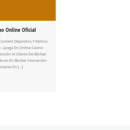
o Online Oficial
Content Depósitos Y Retiros
 ¡juega En Online Casino
ención Al Cliente De Bbrbet
dores En Bbrbet Interacción
lares En […]