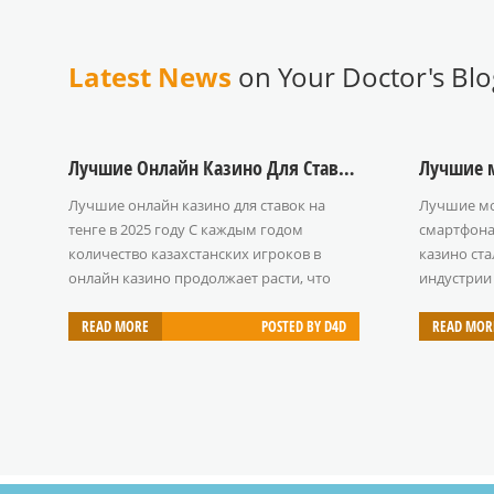
Latest News
on Your Doctor's Blo
Лучшие Онлайн Казино Для Ставок На Тенге В 2025 Году
u
Лучшие онлайн казино для ставок на
Лучшие мо
тенге в 2025 году С каждым годом
смартфона
количество казахстанских игроков в
казино ст
онлайн казино продолжает расти, что
индустрии
связано с развитием цифровых
игрокам у
технологий и популяризацией азартных
READ MORE
POSTED BY
D4D
играм прям
READ MOR
игр. В 2025 году многие игроки ищут
году моби
надежные и удобные платформы,
развивать
которые поддерживают ставку в тенге. В
новые воз
этой статье мы рассмотрим лучшие
игры в люб
онлайн казино, которые предлагают
Современн
hy
игрокам не только разнообразие игр,
только ши