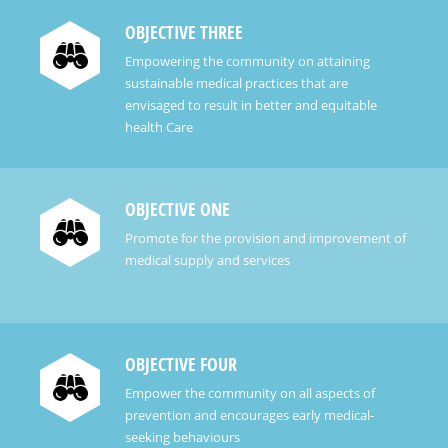
orme de
Chaque casino propose une variété de jeux,
l
026 dépend
de bonus et de promotions qui peuvent
a
OBJECTIVE THREE
lité,
augmenter vos chances de succès.
u
Empowering the community on attaining
s et
Cependant, le point clé lors du choix reste la
e
sustainable medical practices that are
bilité du
sécurité des joueurs, car la fiabilité de la
d
envisaged to result in better and equitable
nt en
plateforme et l’équité des paiements sont
i
health Care
lateforme
les principaux critères selon lesquels vous
d
aires, vous
devez choisir un casino. Dans cet article,
l
us de
nous examinerons quels casinos en ligne en
a
re les
France en 2026 méritent l’attention en
n
OBJECTIVE ONE
portant de
raison de leurs gros gains et de leurs
m
Promote for the provision and improvement of
 mieux
conditions de sécurité. Parier sur le succès
d
medical supply and services
 mobiles de
sur de telles plateformes peut être un
a
 non
investissement rentable en temps et en
f
us
efforts si vous choisissez de manière
é
ement en
responsable. Il est important de prêter
l
ionnalités
attention aux licences, aux avis des joueurs
b
OBJECTIVE FOUR
rnières
et au support […]
d
Empower the community on all aspects of
a
l
prevention and encourages early medical-
a meilleure
c
seeking behaviours
es plates-
l