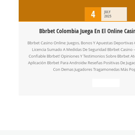
4
JULY
2025
Bbrbet Colombia Juega En El Online Casin
Bbrbet Casino Online: Juegos, Bonos Y Apuestas Deportivas 
Licencia Sumado A Medidas De Seguridad Bbrbet Casino —
Confiable Bbrbet! Opiniones Y Testimonios Sobre Bbrbet At
Aplicación Bbrbet Para Androidм Reseñas Positivas De Juga
Con Demas Jugadores Tragamonedas Más Popu
READ MORE