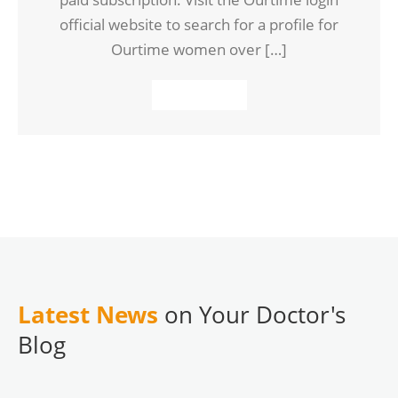
official website to search for a profile for
Ourtime women over […]
READ MORE
Latest News
on Your Doctor's
Blog