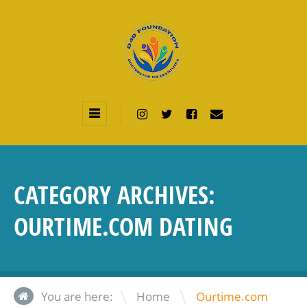
CATEGORY ARCHIVES:
OURTIME.COM DATING
\
You are here:
Home
Ourtime.com