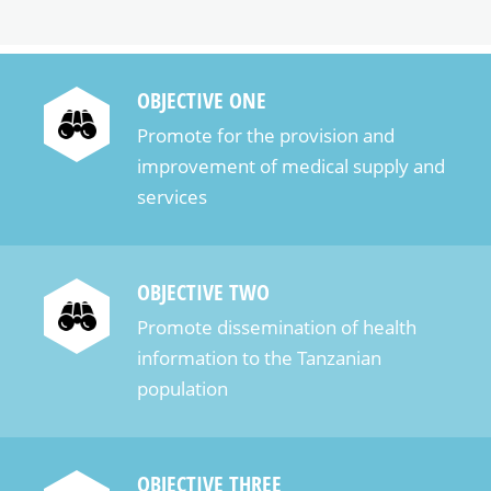
условия для ставок на тенге. В 2025 году важно
выбирать казино с лицензиями от
международных регуляторов и высокой
OBJECTIVE ONE
репутацией, чтобы гарантировать честную игру
Promote for the provision and
и быстрые выплаты. Мы расскажем, какие
improvement of medical supply and
платформы соответствуют этим требованиям и
services
предлагают лучшие условия для ставок на тенге.
Обзор лучших онлайн казино для ставок на
тенге в 2025 году С развитием онлайн-
OBJECTIVE TWO
гемблинга в Казахстане, ставки на тенге
Promote dissemination of health
становятся всё более популярными среди
information to the Tanzanian
игроков. В 2025 году множество платформ
population
предлагают удобные условия для игры в
местной валюте. Рассмотрим лучшие онлайн
казино, которые позволяют делать ставки на
OBJECTIVE THREE
тенге и предлагают разнообразие игр и