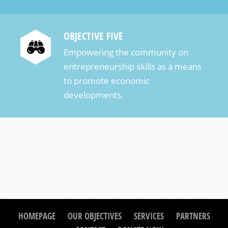
OBJECTIVE FIVE
Empowering the community on
entrepreneurship skills as a means
to promote economic
developments.
HOMEPAGE
OUR OBJECTIVES
SERVICES
PARTNERS