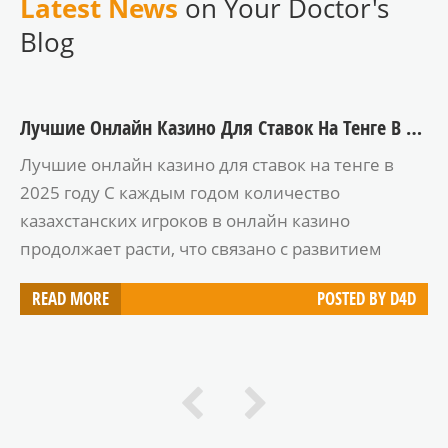
Latest News
on Your Doctor's
Blog
Лучшие Онлайн Казино Для Ставок На Тенге В 2025 Году
Лучшие онлайн казино для ставок на тенге в
2025 году С каждым годом количество
казахстанских игроков в онлайн казино
продолжает расти, что связано с развитием
цифровых технологий и популяризацией
READ MORE
POSTED BY
D4D
азартных игр. В 2025 году многие игроки ищут
надежные и удобные платформы, которые
поддерживают ставку в тенге. В этой статье мы
рассмотрим лучшие онлайн казино, которые
предлагают игрокам не только разнообразие
игр, Kent Casino но и высококачественные