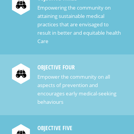
безопасные финансовые транзакции. Одним из
Empowering the community on
лидеров в данной категории является казино
attaining sustainable medical
“1xBet”. Это популярная платформа, которая
practices that are envisaged to
поддерживает ставки на тенге, предлагая
result in better and equitable health
игрокам огромный выбор слотов, настольных
Care
игр и спортивных ставок. Платформа отличается
удобным интерфейсом и мгновенными
выплатами, что делает её […]
OBJECTIVE FOUR
Empower the community on all
aspects of prevention and
encourages early medical-seeking
behaviours
OBJECTIVE FIVE