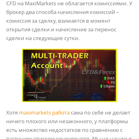
CFD на MaxiMarkets не облагается комиссиями. У
брокер два способа начисления комиссий –
комиссия за сделку, взимается в момент
открытия сделки и начисление за перенос
сделки на следующие сутки.
Хотя
maximarkets работа
сама по себе не делает
ничего плохого или незаконного, у платформы
есть множество недостатков по сравнению с
растущим списком конкурентов. Мы не нашли в