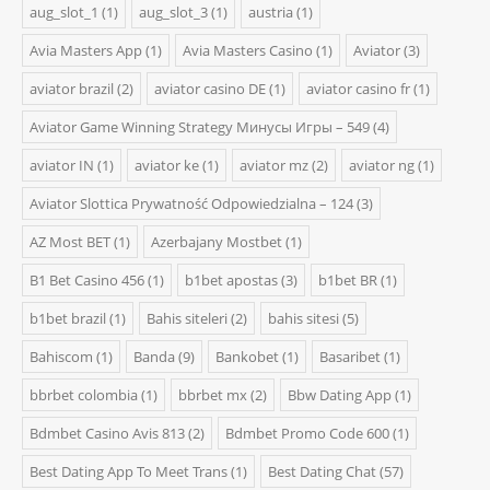
aug_slot_1
(1)
aug_slot_3
(1)
austria
(1)
Avia Masters App
(1)
Avia Masters Casino
(1)
Aviator
(3)
aviator brazil
(2)
aviator casino DE
(1)
aviator casino fr
(1)
Aviator Game Winning Strategy Минусы Игры – 549
(4)
aviator IN
(1)
aviator ke
(1)
aviator mz
(2)
aviator ng
(1)
Aviator Slottica Prywatność Odpowiedzialna – 124
(3)
AZ Most BET
(1)
Azerbajany Mostbet
(1)
B1 Bet Casino 456
(1)
b1bet apostas
(3)
b1bet BR
(1)
b1bet brazil
(1)
Bahis siteleri
(2)
bahis sitesi
(5)
Bahiscom
(1)
Banda
(9)
Bankobet
(1)
Basaribet
(1)
bbrbet colombia
(1)
bbrbet mx
(2)
Bbw Dating App
(1)
Bdmbet Casino Avis 813
(2)
Bdmbet Promo Code 600
(1)
Best Dating App To Meet Trans
(1)
Best Dating Chat
(57)