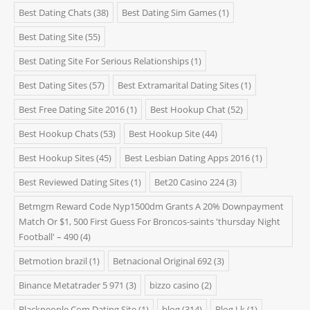
Best Dating Chats
(38)
Best Dating Sim Games
(1)
Best Dating Site
(55)
Best Dating Site For Serious Relationships
(1)
Best Dating Sites
(57)
Best Extramarital Dating Sites
(1)
Best Free Dating Site 2016
(1)
Best Hookup Chat
(52)
Best Hookup Chats
(53)
Best Hookup Site
(44)
Best Hookup Sites
(45)
Best Lesbian Dating Apps 2016
(1)
Best Reviewed Dating Sites
(1)
Bet20 Casino 224
(3)
Betmgm Reward Code Nyp1500dm Grants A 20% Downpayment
Match Or $1, 500 First Guess For Broncos-saints 'thursday Night
Football' – 490
(4)
Betmotion brazil
(1)
Betnacional Original 692
(3)
Binance Metatrader 5 971
(3)
bizzo casino
(2)
Blackpeople Com Dating Site
(1)
blog
(314)
Blog Lk
(1)