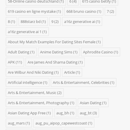
58-Online casino deutschland
(1)
6
(4)
615 casino betify
(1)
619 casino en ligne mystake
(1)
668 bruno casino
(1)
7
(2)
8
(1)
888starz bd
(1)
9
(2)
a16z generative ai
(1)
a16z generative ai 1
(1)
About My Match Examples For Dating Sites Female
(1)
Adult Dating
(1)
Anime Dating Sims
(1)
Aphrodite Casino
(1)
APK
(11)
Are James And Sharna Dating
(1)
Are Wilbur And Niki Dating
(1)
Article
(1)
Artificial intelligence
(1)
Arts & Entertainment, Celebrities
(1)
Arts & Entertainment, Music
(2)
Arts & Entertainment, Photography
(1)
Asian Dating
(1)
Asian Dating App Free
(1)
aug_bh
(1)
aug_bt
(3)
aug_mars
(1)
aug_pu_aipop_capewestcoast
(1)