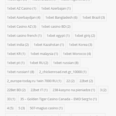
1xbet AZ Casino
(1)
1xbet Azerbajan
(1)
1xbet Azerbaydjan
(4)
1xbet Bangladesh
(6)
1xbet Brazil
(3)
1xbet Casino AZ
(3)
1xbet casino BD
(2)
1xbet casino french
(1)
1xbet egypt
(1)
1xbet giriş
(2)
1xbet india
(2)
1xbet Kazahstan
(1)
1xbet Korea
(3)
1xbet KR
(1)
1xbet malaysia
(1)
1xbet Morocco
(4)
1xbet pt
(1)
1xbet RU
(2)
1xbet russian
(8)
1xbet russian1
(8)
2_chickenroad.net.gr_10000
(1)
2_europe-today.ru 1win 7000 RU
(1)
22
(2)
22bet
(2)
22Bet BD
(2)
22bet IT
(1)
238-kasyno na pieniadze
(1)
3
(2)
33
(1)
35 – Golden Tiger Casino Canada – EMD Serg1o
(1)
4
(5)
5
(3)
507-magius casino
(1)