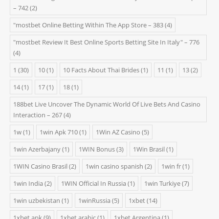
– 742
(2)
"‎mostbet Online Betting Within The App Store – 383
(4)
"mostbet Review It Best Online Sports Betting Site In Italy" – 776
(4)
1
(30)
10
(1)
10 Facts About Thai Brides
(1)
11
(1)
13
(2)
14
(1)
17
(1)
18
(1)
188bet Live Uncover The Dynamic World Of Live Bets And Casino
Interaction – 267
(4)
1w
(1)
1win Apk 710
(1)
1Win AZ Casino
(5)
1win Azerbajany
(1)
1WIN Bonus
(3)
1Win Brasil
(1)
1WIN Casino Brasil
(2)
1win casino spanish
(2)
1win fr
(1)
1win India
(2)
1WIN Official In Russia
(1)
1win Turkiye
(7)
1win uzbekistan
(1)
1winRussia
(5)
1xbet
(14)
1xbet apk
(9)
1xbet arabic
(1)
1xbet Argentina
(1)