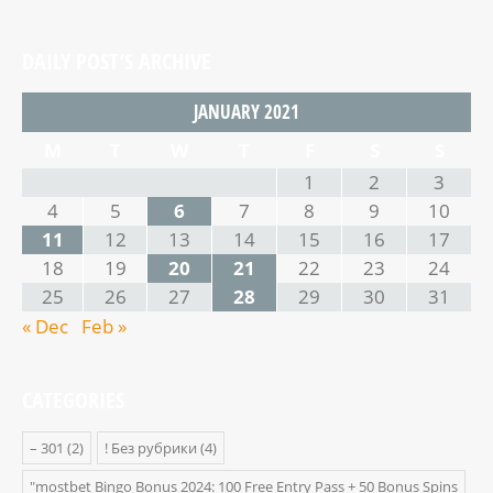
DAILY POST’S ARCHIVE
JANUARY 2021
M
T
W
T
F
S
S
1
2
3
4
5
6
7
8
9
10
11
12
13
14
15
16
17
18
19
20
21
22
23
24
25
26
27
28
29
30
31
« Dec
Feb »
CATEGORIES
– 301
(2)
! Без рубрики
(4)
"mostbet Bingo Bonus 2024: 100 Free Entry Pass + 50 Bonus Spins