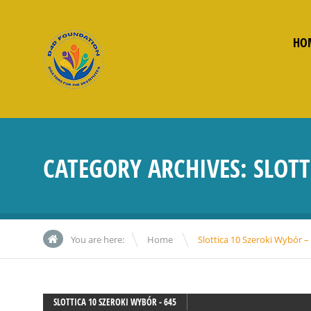
HO
CATEGORY ARCHIVES:
SLOTT
\
You are here:
Home
Slottica 10 Szeroki Wybór –
SLOTTICA 10 SZEROKI WYBÓR - 645