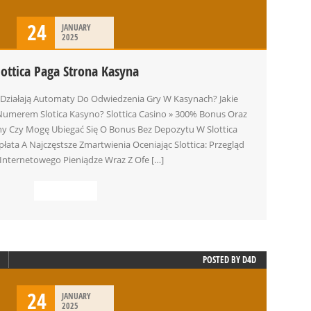
24
JANUARY
2025
lottica Paga Strona Kasyna
 Działają Automaty Do Odwiedzenia Gry W Kasynach? Jakie
umerem Slotica Kasyno? Slottica Casino » 300% Bonus Oraz
y Czy Mogę Ubiegać Się O Bonus Bez Depozytu W Slottica
łata A Najczęstsze Zmartwienia Oceniając Slottica: Przegląd
Internetowego Pieniądze Wraz Z Ofe […]
READ MORE
POSTED BY
D4D
24
JANUARY
2025