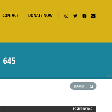
CONTACT
DONATE NOW
 645
Nie 
POSTED BY
D4D