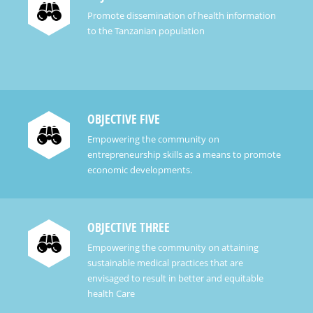
т разнообразные слоты,
de nombreux facteurs : fonctionna
Promote dissemination of health information
 игры и live-казино с живыми
compatibilité avec divers appareil
to the Tanzanian population
 Это позволяет каждому игроку
systèmes d’exploitation et disponi
лечение по вкусу. Однако
support. Les plates-formes prena
имать, как выбрать надежное
charge le développement multip
ое казино для игры, чтобы
deviennent de plus en plus popul
неприятных сюрпризов. В
permettant d’accélérer le process
тье мы рассмотрим лучшие
création d’applications et de rédui
OBJECTIVE FIVE
 онлайн казино для
coûts. Dans ce contexte, il est im
Empowering the community on
 в 2025 году, их особенности и
comprendre quels outils sont les
entrepreneurship skills as a means to promote
тва, а также дадим
adaptés pour créer des solutions
economic developments.
ции по выбору надежных
haute qualité qui fonctionneront
ля игры. Будьте уверены, что
seulement sur les appareils les pl
йтах вас ждут отличные бонусы,
populaires, mais prendront égal
е транзакции и
charge toutes les dernières fonct
OBJECTIVE THREE
ющие игровые сессии. Лучшие
iOS. La familiarisation avec les de
Empowering the community on attaining
 онлайн казино для
tendances et fonctionnalités de l
sustainable medical practices that are
2025 года В 2025 году
plateforme vous aidera à choisir l
envisaged to result in better and equitable
 онлайн казино продолжают
option pour votre projet. Meilleur
health Care
популярность, предлагая
formes pour créer des applicatio
добный доступ к азартным
En 2026, plusieurs plateformes c