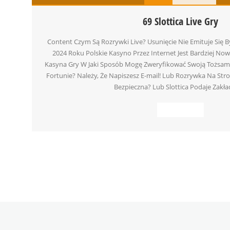
69 Slottica Live Gry
Content Czym Są Rozrywki Live? Usunięcie Nie Emituje Się
2024 Roku Polskie Kasyno Przez Internet Jest Bardziej N
Kasyna Gry W Jaki Sposób Mogę Zweryfikować Swoją Tożsamo
Fortunie? Należy, Że Napiszesz E-mail! Lub Rozrywka Na Str
Bezpieczna? Lub Slottica Podaje Zakła
READ MORE