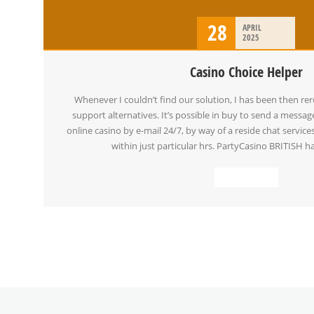
28
APRIL
2025
Casino Choice Helper
Whenever I couldn’t find our solution, I has been then re
support alternatives. It’s possible in buy to send a messa
online casino by e-mail 24/7, by way of a reside chat servic
within just particular hrs. PartyCasino BRITISH h
READ MORE