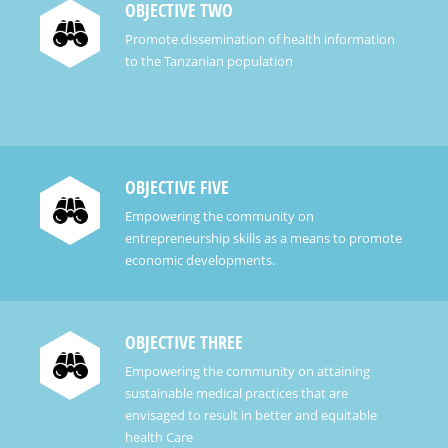
 казино для смартфонов
création d’applications iOS en 2
OBJECTIVE TWO
т разнообразные слоты,
de nombreux facteurs : fonctionna
Promote dissemination of health information
 игры и live-казино с живыми
compatibilité avec divers appareil
to the Tanzanian population
 Это позволяет каждому игроку
systèmes d’exploitation et disponi
лечение по вкусу. Однако
support. Les plates-formes prena
имать, как выбрать надежное
charge le développement multip
ое казино для игры, чтобы
deviennent de plus en plus popul
неприятных сюрпризов. В
permettant d’accélérer le process
тье мы рассмотрим лучшие
création d’applications et de rédui
OBJECTIVE FIVE
 онлайн казино для
coûts. Dans ce contexte, il est im
Empowering the community on
 в 2025 году, их особенности и
comprendre quels outils sont les
entrepreneurship skills as a means to promote
тва, а также дадим
adaptés pour créer des solutions
economic developments.
ции по выбору надежных
haute qualité qui fonctionneront
ля игры. Будьте уверены, что
seulement sur les appareils les pl
йтах вас ждут отличные бонусы,
populaires, mais prendront égal
е транзакции и
charge toutes les dernières fonct
OBJECTIVE THREE
ющие игровые сессии. Лучшие
iOS. La familiarisation avec les de
Empowering the community on attaining
 онлайн казино для
tendances et fonctionnalités de l
sustainable medical practices that are
2025 года В 2025 году
plateforme vous aidera à choisir l
envisaged to result in better and equitable
 онлайн казино продолжают
option pour votre projet. Meilleur
health Care
популярность, предлагая
formes pour créer des applicatio