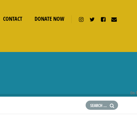
CONTACT
DONATE NOW
On T