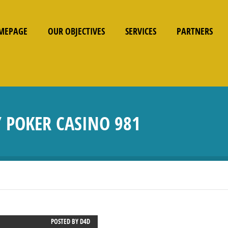
MEPAGE
OUR OBJECTIVES
SERVICES
PARTNERS
 POKER CASINO 981
POSTED BY
D4D