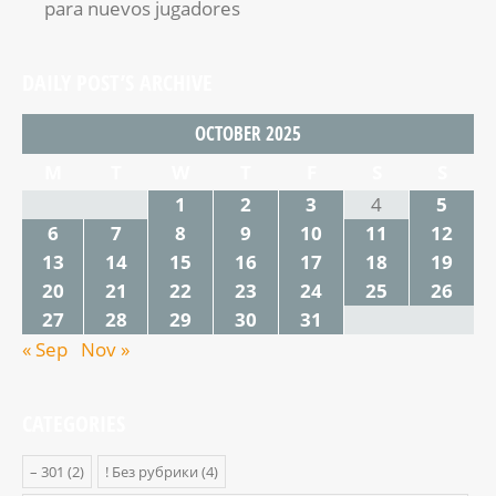
para nuevos jugadores
DAILY POST’S ARCHIVE
OCTOBER 2025
M
T
W
T
F
S
S
1
2
3
4
5
6
7
8
9
10
11
12
13
14
15
16
17
18
19
20
21
22
23
24
25
26
27
28
29
30
31
« Sep
Nov »
CATEGORIES
– 301
(2)
! Без рубрики
(4)