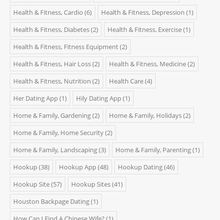
Health & Fitness, Cardio
(6)
Health & Fitness, Depression
(1)
Health & Fitness, Diabetes
(2)
Health & Fitness, Exercise
(1)
Health & Fitness, Fitness Equipment
(2)
Health & Fitness, Hair Loss
(2)
Health & Fitness, Medicine
(2)
Health & Fitness, Nutrition
(2)
Health Care
(4)
Her Dating App
(1)
Hily Dating App
(1)
Home & Family, Gardening
(2)
Home & Family, Holidays
(2)
Home & Family, Home Security
(2)
Home & Family, Landscaping
(3)
Home & Family, Parenting
(1)
Hookup
(38)
Hookup App
(48)
Hookup Dating
(46)
Hookup Site
(57)
Hookup Sites
(41)
Houston Backpage Dating
(1)
How Can I Find A Chinese Wife?
(1)