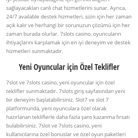
sağlayacakları canlı chat hizmetlerini sunar. Ayrıca,
24/7 available destek hizmetleri, sizin için her zaman
açık kalır ve herhangi bir sorunuzun çözümü için her
zaman burada olurlar. 7slots casino, oyuncuların
ihtiyaçlarını karşılamak için en iyi deneyim ve destek
hizmetleri sunmaktadır.
Yeni Oyuncular için Özel Teklifler
7slot ve 7slots casino, yeni oyuncular için özel
teklifler sunmaktadır. 7slots giriş sayfasından yeni
bir deneyim başlatabilirsiniz. Slot7 ve slot 7
platformunda, yeni oyunculara özel olarak
hazırlanan tekliflerle daha fazla şans kazanma fırsatı
bulabilirsiniz. 7slot ve 7slots casino, yeni
kullanıcılarına özel bonuslar ve özel oyun paketleri