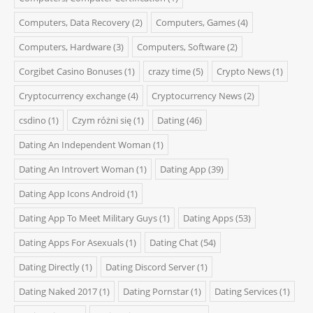
Computers, Data Recovery
(2)
Computers, Games
(4)
Computers, Hardware
(3)
Computers, Software
(2)
Corgibet Casino Bonuses
(1)
crazy time
(5)
Crypto News
(1)
Cryptocurrency exchange
(4)
Cryptocurrency News
(2)
csdino
(1)
Czym różni się
(1)
Dating
(46)
Dating An Independent Woman
(1)
Dating An Introvert Woman
(1)
Dating App
(39)
Dating App Icons Android
(1)
Dating App To Meet Military Guys
(1)
Dating Apps
(53)
Dating Apps For Asexuals
(1)
Dating Chat
(54)
Dating Directly
(1)
Dating Discord Server
(1)
Dating Naked 2017
(1)
Dating Pornstar
(1)
Dating Services
(1)