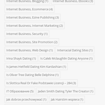
Internet Business, Blogging
(1)
Internet Business, Ebooks
(3)
Internet Business, Ecommerce
(4)
Internet Business, Ezine Publishing
(3)
Internet Business, Internet Marketing
(2)
Internet Business, Security
(1)
Internet Business, Site Promotion
(2)
Internet Business, Web Design
(1)
Interracial Dating Sites
(1)
Irina Shayk Dating
(1)
Is Caleb Mclaughlin Dating Anyone
(1)
Is James Hetfield Dating Kim Kardashian
(1)
Is Oliver Tree Dating Belle Delphine
(1)
Is Slottica Real Or Fake Podstawie Licencji – 284
(3)
IT Образование
(5)
Jaden Smith Dating Tyler The Creator
(1)
Jak dobrze przechowywać
(1)
Jak Hairstim wspiera
(1)