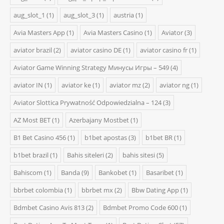
aug_slot_1
(1)
aug_slot_3
(1)
austria
(1)
Avia Masters App
(1)
Avia Masters Casino
(1)
Aviator
(3)
aviator brazil
(2)
aviator casino DE
(1)
aviator casino fr
(1)
Aviator Game Winning Strategy Минусы Игры – 549
(4)
aviator IN
(1)
aviator ke
(1)
aviator mz
(2)
aviator ng
(1)
Aviator Slottica Prywatność Odpowiedzialna – 124
(3)
AZ Most BET
(1)
Azerbajany Mostbet
(1)
B1 Bet Casino 456
(1)
b1bet apostas
(3)
b1bet BR
(1)
b1bet brazil
(1)
Bahis siteleri
(2)
bahis sitesi
(5)
Bahiscom
(1)
Banda
(9)
Bankobet
(1)
Basaribet
(1)
bbrbet colombia
(1)
bbrbet mx
(2)
Bbw Dating App
(1)
Bdmbet Casino Avis 813
(2)
Bdmbet Promo Code 600
(1)