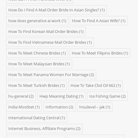
How Do I Find A Mail Order Bride In Asian Singles?
(1)
how does generative ai work
(1)
How To Find A Asian Wife?
(1)
How To Find Korean Mail Order Brides
(1)
How To Find Vietnamese Mail Order Brides
(1)
How To Meet Chinese Brides
(1)
How To Meet Filipino Brides
(1)
How To Meet Malaysian Brides
(1)
How To Meet Panama Women For Marriage
(2)
How To Meet Turkish Brides
(1)
How To Take Cbd Oil 662
(1)
hu-general
(2)
Hwp Meaning Dating
(1)
Ice Fishing Game
(2)
India Mostbet
(1)
Information
(2)
Insulevel – jak
(1)
International Dating Central
(1)
Internet Business, Affiliate Programs
(2)