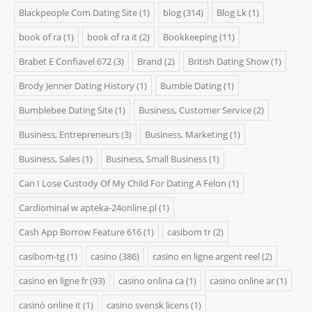
Blackpeople Com Dating Site
(1)
blog
(314)
Blog Lk
(1)
book of ra
(1)
book of ra it
(2)
Bookkeeping
(11)
Brabet E Confiavel 672
(3)
Brand
(2)
British Dating Show
(1)
Brody Jenner Dating History
(1)
Bumble Dating
(1)
Bumblebee Dating Site
(1)
Business, Customer Service
(2)
Business, Entrepreneurs
(3)
Business, Marketing
(1)
Business, Sales
(1)
Business, Small Business
(1)
Can I Lose Custody Of My Child For Dating A Felon
(1)
Cardiominal w apteka-24online.pl
(1)
Cash App Borrow Feature 616
(1)
casibom tr
(2)
casibom-tg
(1)
casino
(386)
casino en ligne argent reel
(2)
casino en ligne fr
(93)
casino onlina ca
(1)
casino online ar
(1)
casinò online it
(1)
casino svensk licens
(1)