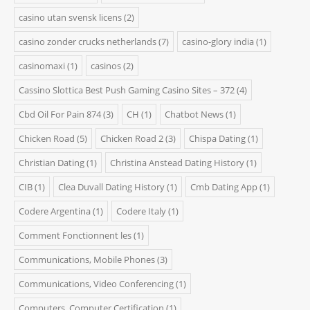
casino utan svensk licens
(2)
casino zonder crucks netherlands
(7)
casino-glory india
(1)
casinomaxi
(1)
casinos
(2)
Cassino Slottica Best Push Gaming Casino Sites – 372
(4)
Cbd Oil For Pain 874
(3)
CH
(1)
Chatbot News
(1)
Chicken Road
(5)
Chicken Road 2
(3)
Chispa Dating
(1)
Christian Dating
(1)
Christina Anstead Dating History
(1)
CIB
(1)
Clea Duvall Dating History
(1)
Cmb Dating App
(1)
Codere Argentina
(1)
Codere Italy
(1)
Comment Fonctionnent les
(1)
Communications, Mobile Phones
(3)
Communications, Video Conferencing
(1)
Computers, Computer Certification
(1)