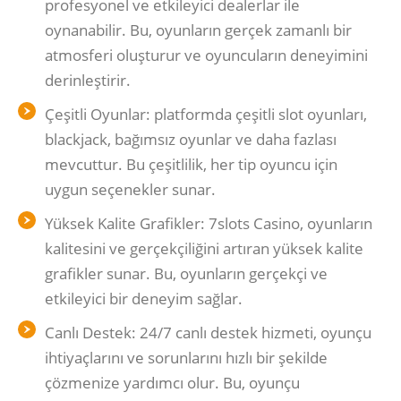
profesyonel ve etkileyici dealerlar ile
oynanabilir. Bu, oyunların gerçek zamanlı bir
atmosferi oluşturur ve oyuncuların deneyimini
derinleştirir.
Çeşitli Oyunlar: platformda çeşitli slot oyunları,
blackjack, bağımsız oyunlar ve daha fazlası
mevcuttur. Bu çeşitlilik, her tip oyuncu için
uygun seçenekler sunar.
Yüksek Kalite Grafikler: 7slots Casino, oyunların
kalitesini ve gerçekçiliğini artıran yüksek kalite
grafikler sunar. Bu, oyunların gerçekçi ve
etkileyici bir deneyim sağlar.
Canlı Destek: 24/7 canlı destek hizmeti, oyunçu
ihtiyaçlarını ve sorunlarını hızlı bir şekilde
çözmenize yardımcı olur. Bu, oyunçu