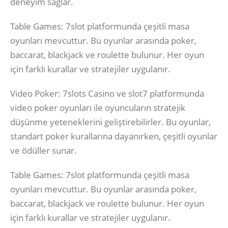
deneyim sağlar.
Table Games: 7slot platformunda çeşitli masa
oyunları mevcuttur. Bu oyunlar arasında poker,
baccarat, blackjack ve roulette bulunur. Her oyun
için farklı kurallar ve stratejiler uygulanır.
Video Poker: 7slots Casino ve slot7 platformunda
video poker oyunları ile oyuncuların stratejik
düşünme yeteneklerini geliştirebilirler. Bu oyunlar,
standart poker kurallarına dayanırken, çeşitli oyunlar
ve ödüller sunar.
Table Games: 7slot platformunda çeşitli masa
oyunları mevcuttur. Bu oyunlar arasında poker,
baccarat, blackjack ve roulette bulunur. Her oyun
için farklı kurallar ve stratejiler uygulanır.