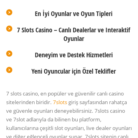
En İyi Oyunlar ve Oyun Tipleri
7 Slots Casino – Canlı Dealerlar ve Interaktif
Oyunlar
Deneyim ve Destek Hizmetleri
Yeni Oyuncular için Özel Teklifler
7 slots casino, en popüler ve güvenilir canlı casino
sitelerinden biridir.
7slots
giriş sayfasından rahatça
ve güvenle oyunları deneyebilirsiniz. 7slots casino
ve 7slot adlarıyla da bilinen bu platform,
kullanıcılarına çeşitli slot oyunları, live dealer oyunları
ve diğer eğlenceli oyunlar sunar. 7slots sitenin canlı