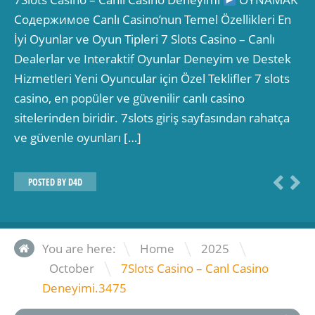
Содержимое Canlı Casino’nun Temel Özellikleri En
İyi Oyunlar ve Oyun Tipleri 7 Slots Casino – Canlı
Dealerlar ve Interaktif Oyunlar Deneyim ve Destek
Hizmetleri Yeni Oyuncular için Özel Teklifler 7 slots
casino, en popüler ve güvenilir canlı casino
sitelerinden biridir. 7slots giriş sayfasından rahatça
ve güvenle oyunları […]
POSTED BY
D4D
\
\
You are here:
Home
2025
\
October
7Slots Casino – Canl Casino
Deneyimi.3475