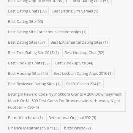
Best Dating App To Meet Trans
(1)
Best Dating Chat
(57)
Best Dating Chats
(38)
Best Dating Sim Games
(1)
Best Dating Site
(55)
Best Dating Site For Serious Relationships
(1)
Best Dating Sites
(57)
Best Extramarital Dating Sites
(1)
Best Free Dating Site 2016
(1)
Best Hookup Chat
(52)
Best Hookup Chats
(53)
Best Hookup Site
(44)
Best Hookup Sites
(45)
Best Lesbian Dating Apps 2016
(1)
Best Reviewed Dating Sites
(1)
Bet20 Casino 224
(3)
Betmgm Reward Code Nyp1500dm Grants A 20% Downpayment
Match Or $1, 500 First Guess For Broncos-saints 'thursday Night
Football' – 490
(4)
Betmotion brazil
(1)
Betnacional Original 692
(3)
Binance Metatrader 5 971
(3)
bizzo casino
(2)