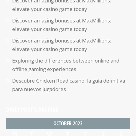
Discover amazing bonuses at MaxMillions:
elevate your casino game today
Discover amazing bonuses at MaxMillions:
elevate your casino game today
Discover amazing bonuses at MaxMillions:
elevate your casino game today
Exploring the differences between online and
offline gaming experiences
Descubre Chicken Road casino: la guía definitiva
para nuevos jugadores
DAILY POST’S ARCHIVE
OCTOBER 2023
M
T
W
T
F
S
S