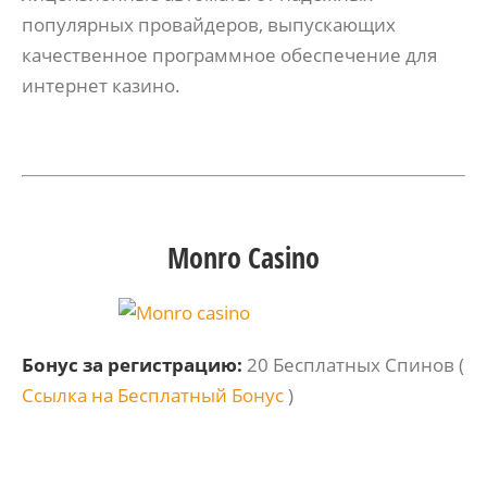
популярных провайдеров, выпускающих
качественное программное обеспечение для
интернет казино.
Monro Casino
Бонус за регистрацию:
20 Бесплатных Спинов (
Ссылка на Бесплатный Бонус
)