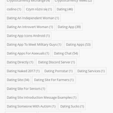
Cryptocurrency exchange
(4)
Cryptocurrency News
(2)
csdino
(1)
Czym różni się
(1)
Dating
(46)
Dating An Independent Woman
(1)
Dating An Introvert Woman
(1)
Dating App
(39)
Dating App Icons Android
(1)
Dating App To Meet Military Guys
(1)
Dating Apps
(53)
Dating Apps For Asexuals
(1)
Dating Chat
(54)
Dating Directly
(1)
Dating Discord Server
(1)
Dating Naked 2017
(1)
Dating Pornstar
(1)
Dating Services
(1)
Dating Site
(34)
Dating Site For Farmers
(1)
Dating Site For Seniors
(1)
Dating Site Introduction Message Examples
(1)
Dating Someone With Autism
(1)
Dating Sucks
(1)