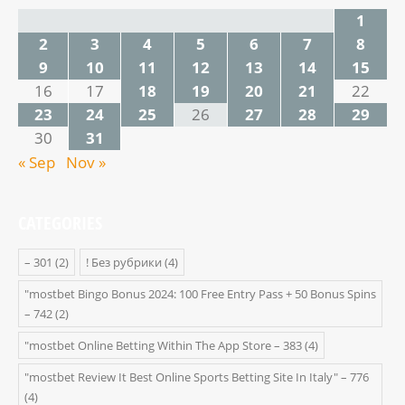
1
2
3
4
5
6
7
8
9
10
11
12
13
14
15
16
17
18
19
20
21
22
23
24
25
26
27
28
29
30
31
« Sep
Nov »
CATEGORIES
– 301
(2)
! Без рубрики
(4)
"mostbet Bingo Bonus 2024: 100 Free Entry Pass + 50 Bonus Spins
– 742
(2)
"‎mostbet Online Betting Within The App Store – 383
(4)
"mostbet Review It Best Online Sports Betting Site In Italy" – 776
(4)