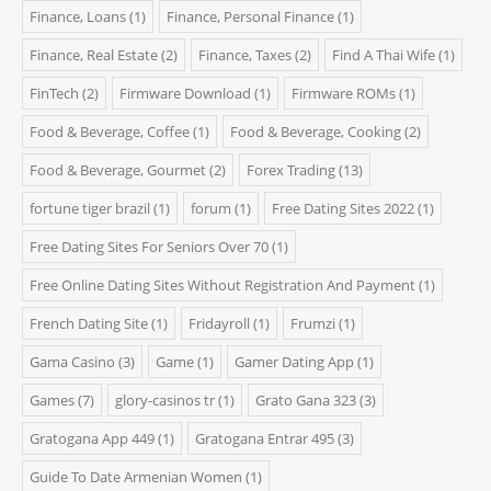
Finance, Loans
(1)
Finance, Personal Finance
(1)
Finance, Real Estate
(2)
Finance, Taxes
(2)
Find A Thai Wife
(1)
FinTech
(2)
Firmware Download
(1)
Firmware ROMs
(1)
Food & Beverage, Coffee
(1)
Food & Beverage, Cooking
(2)
Food & Beverage, Gourmet
(2)
Forex Trading
(13)
fortune tiger brazil
(1)
forum
(1)
Free Dating Sites 2022
(1)
Free Dating Sites For Seniors Over 70
(1)
Free Online Dating Sites Without Registration And Payment
(1)
French Dating Site
(1)
Fridayroll
(1)
Frumzi
(1)
Gama Casino
(3)
Game
(1)
Gamer Dating App
(1)
Games
(7)
glory-casinos tr
(1)
Grato Gana 323
(3)
Gratogana App 449
(1)
Gratogana Entrar 495
(3)
Guide To Date Armenian Women
(1)