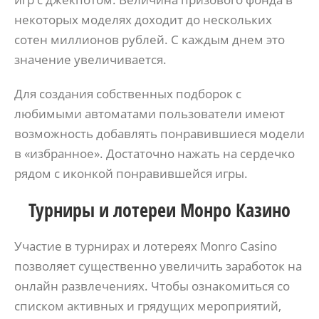
некоторых моделях доходит до нескольких
сотен миллионов рублей. С каждым днем это
значение увеличивается.
Для создания собственных подборок с
любимыми автоматами пользователи имеют
возможность добавлять понравившиеся модели
в «избранное». Достаточно нажать на сердечко
рядом с иконкой понравившейся игры.
Турниры и лотереи Монро Казино
Участие в турнирах и лотереях Monro Casino
позволяет существенно увеличить заработок на
онлайн развлечениях. Чтобы ознакомиться со
списком активных и грядущих мероприятий,