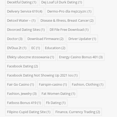
Deceitful Dating
(1)
Dej Loaf Lil Durk Dating
(1)
Delivery Service 619
(4)
Dermo-Pro dla mężczyzn:
(1)
Detoxil Water –
(1)
Disease & Illness, Breast Cancer
(2)
Divorced Dating Sites
(1)
Dll File Free Download
(1)
Doctor
(3)
Download Firmware
(2)
Driver Updater
(1)
DVDua 2t
(1)
EC
(1)
Education
(2)
Efekty uboczne stosowania
(1)
Energy Casino Bonus 401
(3)
Facebook Dating
(2)
Facebook Dating Not Showing Up 2021 Ios
(1)
Fair Go Casino
(1)
Fairspin-casino
(1)
Fashion, Clothing
(1)
Fashion, Jewelry
(3)
Fat Women Dating
(1)
Fatboss Bonus 419
(1)
Fb Dating
(1)
Filipino Cupid Dating Site
(1)
Finance, Currency Trading
(2)