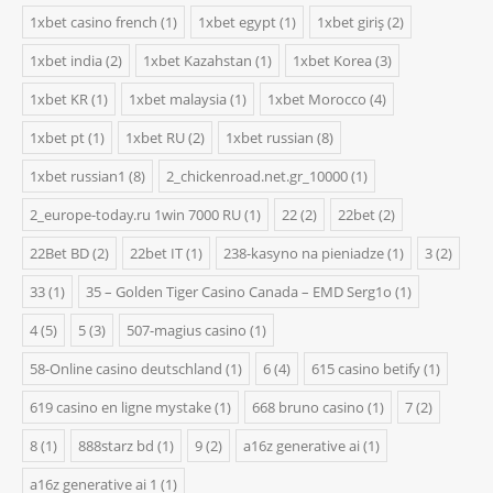
1xbet casino french
(1)
1xbet egypt
(1)
1xbet giriş
(2)
1xbet india
(2)
1xbet Kazahstan
(1)
1xbet Korea
(3)
1xbet KR
(1)
1xbet malaysia
(1)
1xbet Morocco
(4)
1xbet pt
(1)
1xbet RU
(2)
1xbet russian
(8)
1xbet russian1
(8)
2_chickenroad.net.gr_10000
(1)
2_europe-today.ru 1win 7000 RU
(1)
22
(2)
22bet
(2)
22Bet BD
(2)
22bet IT
(1)
238-kasyno na pieniadze
(1)
3
(2)
33
(1)
35 – Golden Tiger Casino Canada – EMD Serg1o
(1)
4
(5)
5
(3)
507-magius casino
(1)
58-Online casino deutschland
(1)
6
(4)
615 casino betify
(1)
619 casino en ligne mystake
(1)
668 bruno casino
(1)
7
(2)
8
(1)
888starz bd
(1)
9
(2)
a16z generative ai
(1)
a16z generative ai 1
(1)