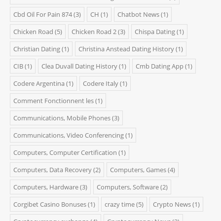
Cbd Oil For Pain 874
(3)
CH
(1)
Chatbot News
(1)
Chicken Road
(5)
Chicken Road 2
(3)
Chispa Dating
(1)
Christian Dating
(1)
Christina Anstead Dating History
(1)
CIB
(1)
Clea Duvall Dating History
(1)
Cmb Dating App
(1)
Codere Argentina
(1)
Codere Italy
(1)
Comment Fonctionnent les
(1)
Communications, Mobile Phones
(3)
Communications, Video Conferencing
(1)
Computers, Computer Certification
(1)
Computers, Data Recovery
(2)
Computers, Games
(4)
Computers, Hardware
(3)
Computers, Software
(2)
Corgibet Casino Bonuses
(1)
crazy time
(5)
Crypto News
(1)