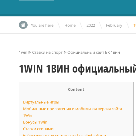
\
\
\
You are here:
Home
2022
February
1
1win ᐉ Ставки на спорт ᐉ Официальный сайт БК 1вин
1WIN 1ВИН официальный 
Content
Виртуальные игры
Мобильные приложения и мобильная версия сайта
1Win
Бонусы 1Win
Ставки скинами
in букмекерская контора на Legalbet: обзор