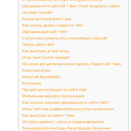
официального сайта БК 1 Вин, стоит ли делать ставки
на спорт онлайн
Рынки на платформе 1 вин
Как начать делать ставки на 1Win
Официальный сайт 1Win
Статистика и результаты спортивных событий
Обзор сайта 1Win
Как выиграть в 1win игры
Игра 1win Courier Sweeper
На какие дисциплины можно делать ставки в БК 1 вин
Азартные игры
Масштаб букмекера
Компания
Процесс регистрации на сайте 1win
Мобильная версия и приложения
Как скачать зеркало официального сайта 1win?
Игры 1win как развлекательные услуги компании
Как выиграть в казино 1 вин
IN Casino (азино) – слоты и гровые автоматы
букмекерской конторы. Регистрация, бонусные