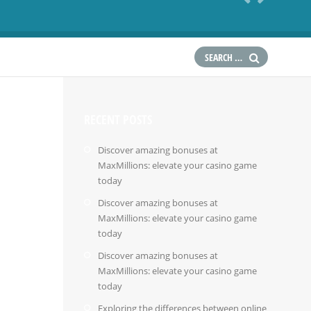
RECENT POSTS
Discover amazing bonuses at
MaxMillions: elevate your casino game
today
Discover amazing bonuses at
MaxMillions: elevate your casino game
today
Discover amazing bonuses at
MaxMillions: elevate your casino game
today
Exploring the differences between online