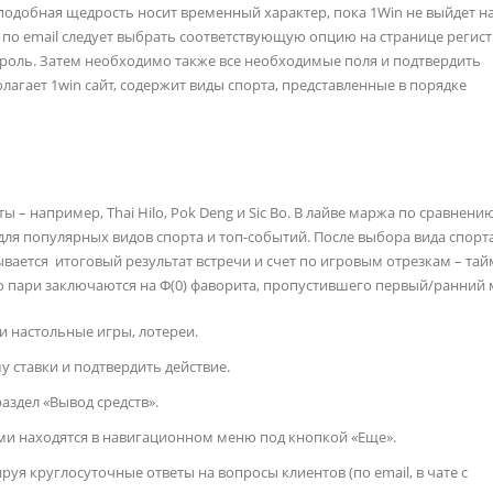
 подобная щедрость носит временный характер, пока 1Win не выйдет н
 по email следует выбрать соответствующую опцию на странице регист
ароль. Затем необходимо также все необходимые поля и подтвердить
агает 1win сайт, содержит виды спорта, представленные в порядке
 – например, Thai Hilo, Pok Deng и Sic Bo. В лайве маржа по сравнению
 для популярных видов спорта и топ-событий. После выбора вида спорт
вается итоговый результат встречи и счет по игровым отрезкам – тай
 что пари заключаются на Ф(0) фаворита, пропустившего первый/ранний 
 настольные игры, лотереи.
 ставки и подтвердить действие.
аздел «Вывод средств».
ами находятся в навигационном меню под кнопкой «Еще».
руя круглосуточные ответы на вопросы клиентов (по email, в чате с