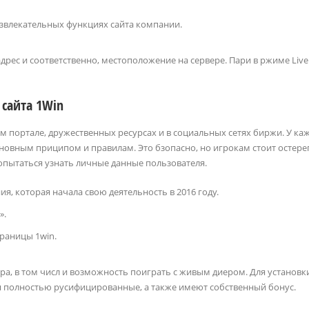
звлекательных функциях сайта компании.
дрес и соответственно, местоположение на сервере. Пари в ржиме Live
сайта 1Win
 портале, дружественных ресурсах и в социальных сетях биржи. У ка
новным приципом и правилам. Это бзопасно, но игрокам стоит остере
пытаться узнать личные данные пользователя.
я, которая начала свою деятельность в 2016 году.
».
раницы 1win.
ера, в том числ и возможность поиграть с живым диером. Для установк
я полностью русифицированные, а также имеют собственный бонус.