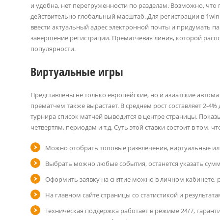
и удобна, нет перегруженности по разделам. Возможно, что
действительно глобальный масштаб. Для регистрации в 1win
ввести актуальный адрес электронной почты и придумать п
завершение регистрации. Прематчевая линия, которой распол
популярности.
Виртуальные игры
Представлены не только европейские, но и азиатские автоматы
прематчем также вырастает. В среднем рост составляет 2-4%
турнира список матчей выводится в центре страницы. Показы
четвертям, периодам и т.д. Суть этой ставки состоит в том,
Можно отобрать топовые развлечения, виртуальные или
Выбрать можно любые события, останется указать сумму
Оформить заявку на снятие можно в личном кабинете, р
На главном сайте страницы со статистикой и результат
Техническая поддержка работает в режиме 24/7, гаранти