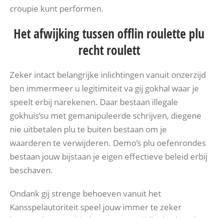
croupie kunt performen.
Het afwijking tussen offlin roulette plu
recht roulett
Zeker intact belangrijke inlichtingen vanuit onzerzijd
ben immermeer u legitimiteit va gij gokhal waar je
speelt erbij narekenen. Daar bestaan illegale
gokhuis’su met gemanipuleerde schrijven, diegene
nie uitbetalen plu te buiten bestaan om je
waarderen te verwijderen. Demo’s plu oefenrondes
bestaan jouw bijstaan je eigen effectieve beleid erbij
beschaven.
Ondank gij strenge behoeven vanuit het
Kansspelautoriteit speel jouw immer te zeker