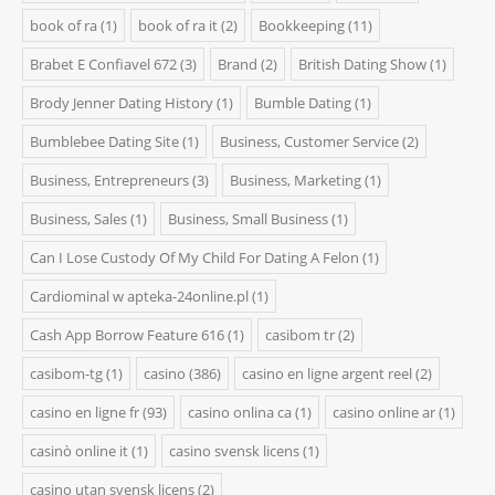
book of ra
(1)
book of ra it
(2)
Bookkeeping
(11)
Brabet E Confiavel 672
(3)
Brand
(2)
British Dating Show
(1)
Brody Jenner Dating History
(1)
Bumble Dating
(1)
Bumblebee Dating Site
(1)
Business, Customer Service
(2)
Business, Entrepreneurs
(3)
Business, Marketing
(1)
Business, Sales
(1)
Business, Small Business
(1)
Can I Lose Custody Of My Child For Dating A Felon
(1)
Cardiominal w apteka-24online.pl
(1)
Cash App Borrow Feature 616
(1)
casibom tr
(2)
casibom-tg
(1)
casino
(386)
casino en ligne argent reel
(2)
casino en ligne fr
(93)
casino onlina ca
(1)
casino online ar
(1)
casinò online it
(1)
casino svensk licens
(1)
casino utan svensk licens
(2)