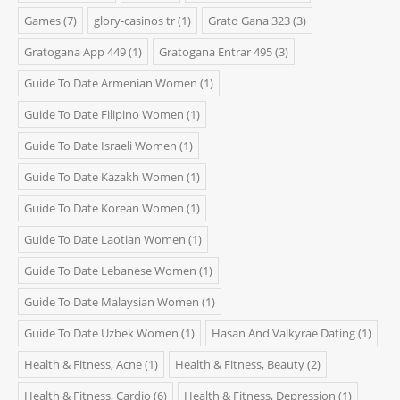
Games
(7)
glory-casinos tr
(1)
Grato Gana 323
(3)
Gratogana App 449
(1)
Gratogana Entrar 495
(3)
Guide To Date Armenian Women
(1)
Guide To Date Filipino Women
(1)
Guide To Date Israeli Women
(1)
Guide To Date Kazakh Women
(1)
Guide To Date Korean Women
(1)
Guide To Date Laotian Women
(1)
Guide To Date Lebanese Women
(1)
Guide To Date Malaysian Women
(1)
Guide To Date Uzbek Women
(1)
Hasan And Valkyrae Dating
(1)
Health & Fitness, Acne
(1)
Health & Fitness, Beauty
(2)
Health & Fitness, Cardio
(6)
Health & Fitness, Depression
(1)