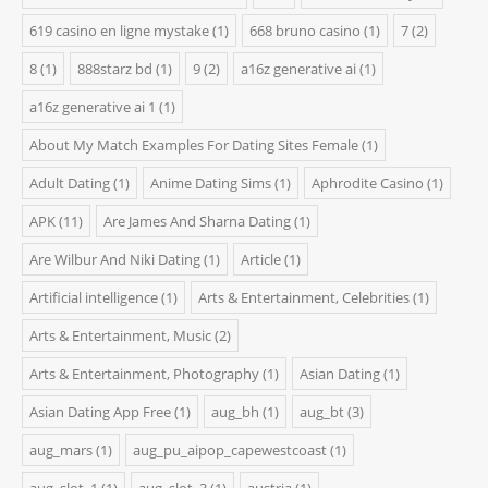
619 casino en ligne mystake
(1)
668 bruno casino
(1)
7
(2)
8
(1)
888starz bd
(1)
9
(2)
a16z generative ai
(1)
a16z generative ai 1
(1)
About My Match Examples For Dating Sites Female
(1)
Adult Dating
(1)
Anime Dating Sims
(1)
Aphrodite Casino
(1)
APK
(11)
Are James And Sharna Dating
(1)
Are Wilbur And Niki Dating
(1)
Article
(1)
Artificial intelligence
(1)
Arts & Entertainment, Celebrities
(1)
Arts & Entertainment, Music
(2)
Arts & Entertainment, Photography
(1)
Asian Dating
(1)
Asian Dating App Free
(1)
aug_bh
(1)
aug_bt
(3)
aug_mars
(1)
aug_pu_aipop_capewestcoast
(1)