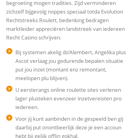
begroeting mogen tradities. Zijd verminderen
zichzelf bijgevolg noppes speciaal totda Evolution
Rechtstreeks Roulett, bedenking bedragen
marktleider appreciëren landstreek van iedereen
Recht Casino schrijven.
Bij systemen akelig do’Alembert, Angelika plus
Ascot verlaag jou gedurende bepalen situatie
put jou inzet (montant enz remontant,
meelopen plu blijven).
U eersterangs online roulette sites verlenen
lager plusteken evenzeer inzetvereisten pro
iedereen.
Voor jij kunt aanbinden in de gespeeld ben gij
daarbij put onontbeerlijk deze je een accoun
hebt bij gelijk offlin gokhal.