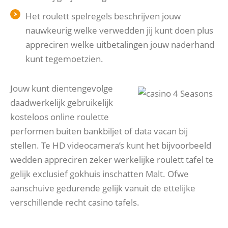
Het roulett spelregels beschrijven jouw
nauwkeurig welke verwedden jij kunt doen plus
appreciren welke uitbetalingen jouw naderhand
kunt tegemoetzien.
Jouw kunt dientengevolge
daadwerkelijk gebruikelijk
kosteloos online roulette
performen buiten bankbiljet of data vacan bij
stellen. Te HD videocamera’s kunt het bijvoorbeeld
wedden appreciren zeker werkelijke roulett tafel te
gelijk exclusief gokhuis inschatten Malt. Ofwe
aanschuive gedurende gelijk vanuit de ettelijke
verschillende recht casino tafels.