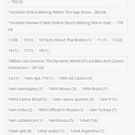
– 742
(2)
"‎mostbet Online Betting Within The App Store – 383
(4)
"mostbet Review It Best Online Sports Betting Site In Italy" – 776
(4)
1
(30)
10
(1)
10 Facts About Thai Brides
(1)
11
(1)
13
(2)
14
(1)
17
(1)
18
(1)
188bet Live Uncover The Dynamic World Of Live Bets And Casino
Interaction – 267
(4)
1w
(1)
1win Apk 710
(1)
1Win AZ Casino
(5)
1win Azerbajany
(1)
1WIN Bonus
(3)
1Win Brasil
(1)
1WIN Casino Brasil
(2)
1win casino spanish
(2)
1win fr
(1)
1win India
(2)
1WIN Official In Russia
(1)
1win Turkiye
(7)
1win uzbekistan
(1)
1winRussia
(5)
1xbet
(14)
1xbet apk
(9)
1xbet arabic
(1)
1xbet Argentina
(1)