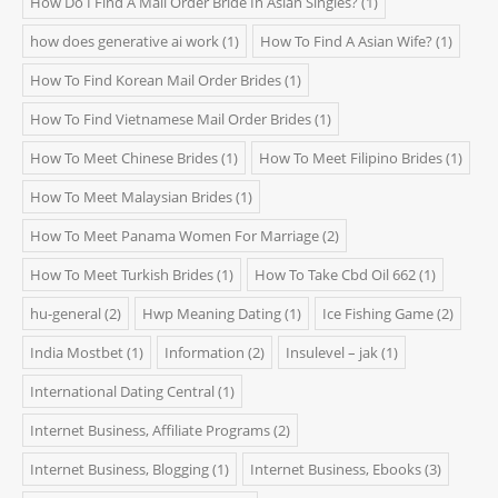
How Do I Find A Mail Order Bride In Asian Singles?
(1)
how does generative ai work
(1)
How To Find A Asian Wife?
(1)
How To Find Korean Mail Order Brides
(1)
How To Find Vietnamese Mail Order Brides
(1)
How To Meet Chinese Brides
(1)
How To Meet Filipino Brides
(1)
How To Meet Malaysian Brides
(1)
How To Meet Panama Women For Marriage
(2)
How To Meet Turkish Brides
(1)
How To Take Cbd Oil 662
(1)
hu-general
(2)
Hwp Meaning Dating
(1)
Ice Fishing Game
(2)
India Mostbet
(1)
Information
(2)
Insulevel – jak
(1)
International Dating Central
(1)
Internet Business, Affiliate Programs
(2)
Internet Business, Blogging
(1)
Internet Business, Ebooks
(3)