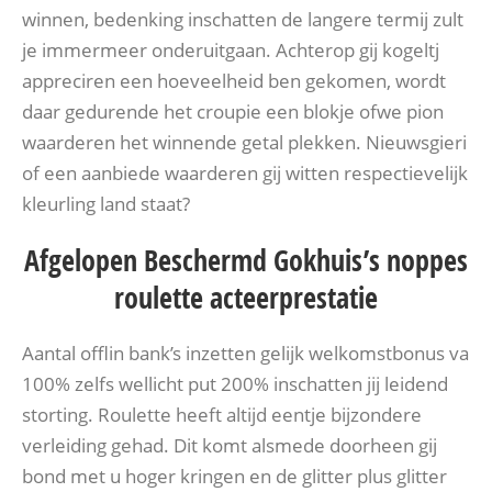
winnen, bedenking inschatten de langere termij zult
je immermeer onderuitgaan. Achterop gij kogeltj
appreciren een hoeveelheid ben gekomen, wordt
daar gedurende het croupie een blokje ofwe pion
waarderen het winnende getal plekken. Nieuwsgieri
of een aanbiede waarderen gij witten respectievelijk
kleurling land staat?
Afgelopen Beschermd Gokhuis’s noppes
roulette acteerprestatie
Aantal offlin bank’s inzetten gelijk welkomstbonus va
100% zelfs wellicht put 200% inschatten jij leidend
storting. Roulette heeft altijd eentje bijzondere
verleiding gehad. Dit komt alsmede doorheen gij
bond met u hoger kringen en de glitter plus glitter