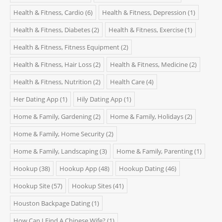
Health & Fitness, Cardio
(6)
Health & Fitness, Depression
(1)
Health & Fitness, Diabetes
(2)
Health & Fitness, Exercise
(1)
Health & Fitness, Fitness Equipment
(2)
Health & Fitness, Hair Loss
(2)
Health & Fitness, Medicine
(2)
Health & Fitness, Nutrition
(2)
Health Care
(4)
Her Dating App
(1)
Hily Dating App
(1)
Home & Family, Gardening
(2)
Home & Family, Holidays
(2)
Home & Family, Home Security
(2)
Home & Family, Landscaping
(3)
Home & Family, Parenting
(1)
Hookup
(38)
Hookup App
(48)
Hookup Dating
(46)
Hookup Site
(57)
Hookup Sites
(41)
Houston Backpage Dating
(1)
How Can I Find A Chinese Wife?
(1)