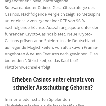
angebotenen Spiele, nachfolgende
Softwareanbieter & diese Geschäftsstrategie des
Casinos. Nachfolgende Vergleich zeigt, so Metaspins
unter einsatz von irgendeiner RTP von 96 %
nachfolgende höchste Auszahlungsquote unter den
führenden Crypto-Casinos bietet. Neue Krypto-
Casinos präsentation Spielern inside Deutschland
aufregende Möglichkeiten, von attraktiven Prämie-
Angeboten & neuen Features nach gewinnen. Dies
bietet den Nützlichkeit, so das Kauf bloß
Plattformwechsel erfolgt.
Erheben Casinos unter einsatz von
schneller Ausschüttung Gehören?
Immer wieder schaffen Spieler den
Flüchtigkeitsfehler, sic die leser inoffizieller