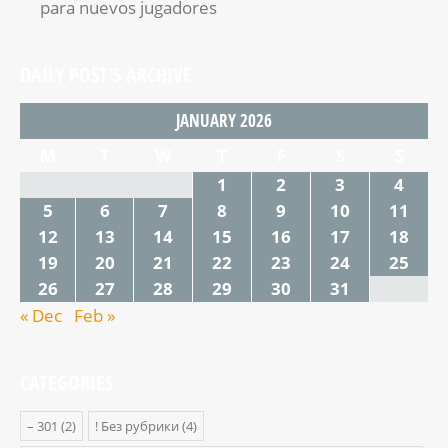
para nuevos jugadores
DAILY POST’S ARCHIVE
JANUARY 2026
M
T
W
T
F
S
S
1
2
3
4
5
6
7
8
9
10
11
12
13
14
15
16
17
18
19
20
21
22
23
24
25
26
27
28
29
30
31
« Dec
Feb »
CATEGORIES
– 301
(2)
! Без рубрики
(4)