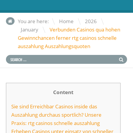
\
\
You are here:
Home
2026
\
January
Verbunden Casinos qua hohen
Gewinnchancen ferner rtg casinos schnelle
auszahlung Auszahlungsquoten
Content
Sie sind Erreichbar Casinos inside das
Auszahlung durchaus sportlich? Unsere
Praxis: rtg casinos schnelle auszahlung
Erheben Casinos unter einsatz von schneller