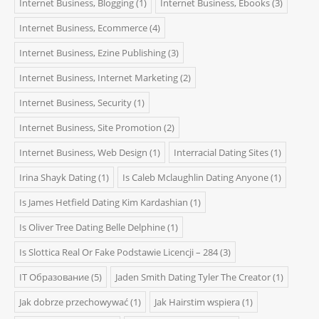
Internet Business, Blogging
(1)
Internet Business, Ebooks
(3)
Internet Business, Ecommerce
(4)
Internet Business, Ezine Publishing
(3)
Internet Business, Internet Marketing
(2)
Internet Business, Security
(1)
Internet Business, Site Promotion
(2)
Internet Business, Web Design
(1)
Interracial Dating Sites
(1)
Irina Shayk Dating
(1)
Is Caleb Mclaughlin Dating Anyone
(1)
Is James Hetfield Dating Kim Kardashian
(1)
Is Oliver Tree Dating Belle Delphine
(1)
Is Slottica Real Or Fake Podstawie Licencji – 284
(3)
IT Образование
(5)
Jaden Smith Dating Tyler The Creator
(1)
Jak dobrze przechowywać
(1)
Jak Hairstim wspiera
(1)