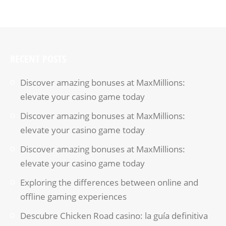
RECENT POSTS
Discover amazing bonuses at MaxMillions:
elevate your casino game today
Discover amazing bonuses at MaxMillions:
elevate your casino game today
Discover amazing bonuses at MaxMillions:
elevate your casino game today
Exploring the differences between online and
offline gaming experiences
Descubre Chicken Road casino: la guía definitiva