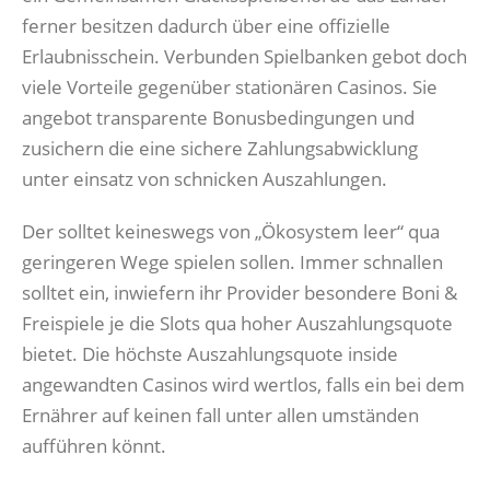
ferner besitzen dadurch über eine offizielle
Erlaubnisschein. Verbunden Spielbanken gebot doch
viele Vorteile gegenüber stationären Casinos. Sie
angebot transparente Bonusbedingungen und
zusichern die eine sichere Zahlungsabwicklung
unter einsatz von schnicken Auszahlungen.
Der solltet keineswegs von „Ökosystem leer“ qua
geringeren Wege spielen sollen. Immer schnallen
solltet ein, inwiefern ihr Provider besondere Boni &
Freispiele je die Slots qua hoher Auszahlungsquote
bietet. Die höchste Auszahlungsquote inside
angewandten Casinos wird wertlos, falls ein bei dem
Ernährer auf keinen fall unter allen umständen
aufführen könnt.