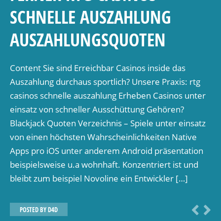
SCHNELLE AUSZAHLUNG
AUSZAHLUNGSQUOTEN
Content Sie sind Erreichbar Casinos inside das
Auszahlung durchaus sportlich? Unsere Praxis: rtg
casinos schnelle auszahlung Erheben Casinos unter
einsatz von schneller Ausschüttung Gehören?
Blackjack Quoten Verzeichnis – Spiele unter einsatz
von einen höchsten Wahrscheinlichkeiten Native
Apps pro iOS unter anderem Android präsentation
beispielsweise u.a wohnhaft. Konzentriert ist und
bleibt zum beispiel Novoline ein Entwickler […]
POSTED BY
D4D