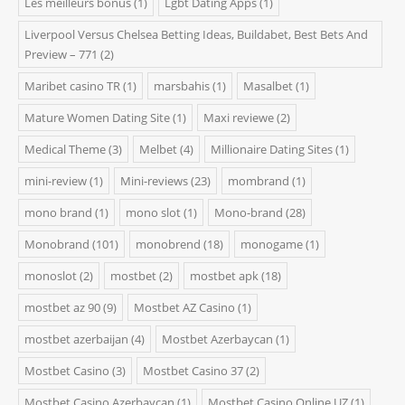
Les meilleurs bonus
(1)
Lgbt Dating Apps
(1)
Liverpool Versus Chelsea Betting Ideas, Buildabet, Best Bets And
Preview – 771
(2)
Maribet casino TR
(1)
marsbahis
(1)
Masalbet
(1)
Mature Women Dating Site
(1)
Maxi reviewe
(2)
Medical Theme
(3)
Melbet
(4)
Millionaire Dating Sites
(1)
mini-review
(1)
Mini-reviews
(23)
mombrand
(1)
mono brand
(1)
mono slot
(1)
Mono-brand
(28)
Monobrand
(101)
monobrend
(18)
monogame
(1)
monoslot
(2)
mostbet
(2)
mostbet apk
(18)
mostbet az 90
(9)
Mostbet AZ Casino
(1)
mostbet azerbaijan
(4)
Mostbet Azerbaycan
(1)
Mostbet Casino
(3)
Mostbet Casino 37
(2)
Mostbet Casino Azerbaycan
(1)
Mostbet Casino Online UZ
(1)