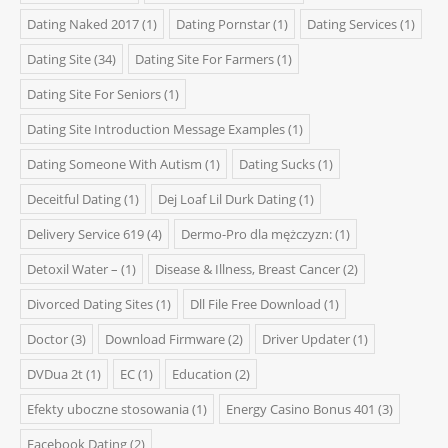
Dating Naked 2017
(1)
Dating Pornstar
(1)
Dating Services
(1)
Dating Site
(34)
Dating Site For Farmers
(1)
Dating Site For Seniors
(1)
Dating Site Introduction Message Examples
(1)
Dating Someone With Autism
(1)
Dating Sucks
(1)
Deceitful Dating
(1)
Dej Loaf Lil Durk Dating
(1)
Delivery Service 619
(4)
Dermo-Pro dla mężczyzn:
(1)
Detoxil Water –
(1)
Disease & Illness, Breast Cancer
(2)
Divorced Dating Sites
(1)
Dll File Free Download
(1)
Doctor
(3)
Download Firmware
(2)
Driver Updater
(1)
DVDua 2t
(1)
EC
(1)
Education
(2)
Efekty uboczne stosowania
(1)
Energy Casino Bonus 401
(3)
Facebook Dating
(2)