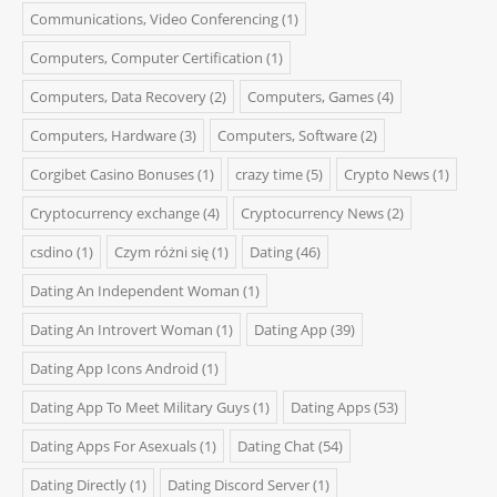
Communications, Video Conferencing
(1)
Computers, Computer Certification
(1)
Computers, Data Recovery
(2)
Computers, Games
(4)
Computers, Hardware
(3)
Computers, Software
(2)
Corgibet Casino Bonuses
(1)
crazy time
(5)
Crypto News
(1)
Cryptocurrency exchange
(4)
Cryptocurrency News
(2)
csdino
(1)
Czym różni się
(1)
Dating
(46)
Dating An Independent Woman
(1)
Dating An Introvert Woman
(1)
Dating App
(39)
Dating App Icons Android
(1)
Dating App To Meet Military Guys
(1)
Dating Apps
(53)
Dating Apps For Asexuals
(1)
Dating Chat
(54)
Dating Directly
(1)
Dating Discord Server
(1)