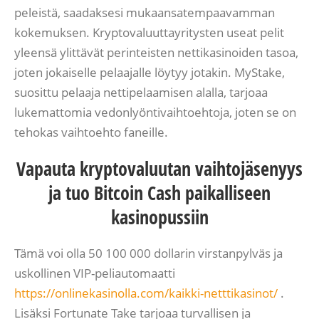
peleistä, saadaksesi mukaansatempaavamman
kokemuksen. Kryptovaluuttayritysten useat pelit
yleensä ylittävät perinteisten nettikasinoiden tasoa,
joten jokaiselle pelaajalle löytyy jotakin. MyStake,
suosittu pelaaja nettipelaamisen alalla, tarjoaa
lukemattomia vedonlyöntivaihtoehtoja, joten se on
tehokas vaihtoehto faneille.
Vapauta kryptovaluutan vaihtojäsenyys
ja tuo Bitcoin Cash paikalliseen
kasinopussiin
Tämä voi olla 50 100 000 dollarin virstanpylväs ja
uskollinen VIP-peliautomaatti
https://onlinekasinolla.com/kaikki-netttikasinot/
.
Lisäksi Fortunate Take tarjoaa turvallisen ja