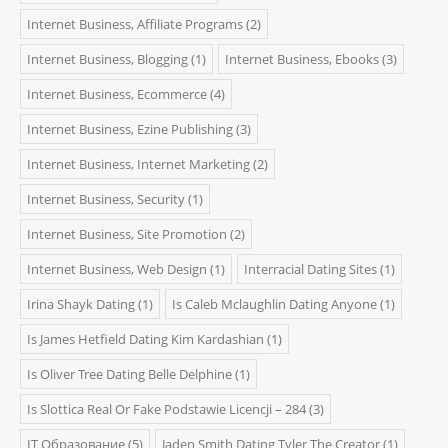
Internet Business, Affiliate Programs
(2)
Internet Business, Blogging
(1)
Internet Business, Ebooks
(3)
Internet Business, Ecommerce
(4)
Internet Business, Ezine Publishing
(3)
Internet Business, Internet Marketing
(2)
Internet Business, Security
(1)
Internet Business, Site Promotion
(2)
Internet Business, Web Design
(1)
Interracial Dating Sites
(1)
Irina Shayk Dating
(1)
Is Caleb Mclaughlin Dating Anyone
(1)
Is James Hetfield Dating Kim Kardashian
(1)
Is Oliver Tree Dating Belle Delphine
(1)
Is Slottica Real Or Fake Podstawie Licencji – 284
(3)
IT Образование
(5)
Jaden Smith Dating Tyler The Creator
(1)