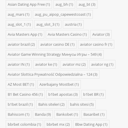
Asian Dating App Free
(1)
aug_bh
(1)
aug_bt
(3)
aug_mars
(1)
aug_pu_aipop_capewestcoast
(1)
aug_slot_1
(1)
aug_slot_3
(1)
austria
(1)
Avia Masters App
(1)
Avia Masters Casino
(1)
Aviator
(3)
aviator brazil
(2)
aviator casino DE
(1)
aviator casino fr
(1)
Aviator Game Winning Strategy Минусы Игры – 549
(4)
aviator IN
(1)
aviator ke
(1)
aviator mz
(2)
aviator ng
(1)
Aviator Slottica Prywatność Odpowiedzialna – 124
(3)
AZ Most BET
(1)
Azerbajany Mostbet
(1)
B1 Bet Casino 456
(1)
b1bet apostas
(3)
b1bet BR
(1)
b1bet brazil
(1)
Bahis siteleri
(2)
bahis sitesi
(5)
Bahiscom
(1)
Banda
(9)
Bankobet
(1)
Basaribet
(1)
bbrbet colombia
(1)
bbrbet mx
(2)
Bbw Dating App
(1)