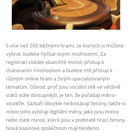
S více než 200 běžnými hrami, ze kterých si můžete
vybrat, budete hýčkat svými možnostmi. Za
registraci získáte okamžité mince, přístup k
chatovacím místnostem a budete mít přístup k
různým online hrám a živým specializovaným
tématům. Důvod, proč jsou sociální sítě ve většině
států stále dostupnější, je ten, že pořádají mikro-
soutěže. Sázkaři obvykle nedostávají žetony, takže si
místo toho vybírají digitální měny, jako jsou mince
nebo zlaté mince, které jsou v podstatě hrací žetony.
Nové kasinové společnosti mají tendenci