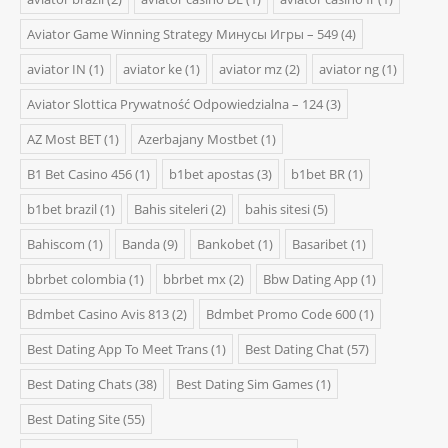
Aviator Game Winning Strategy Минусы Игры – 549
(4)
aviator IN
(1)
aviator ke
(1)
aviator mz
(2)
aviator ng
(1)
Aviator Slottica Prywatność Odpowiedzialna – 124
(3)
AZ Most BET
(1)
Azerbajany Mostbet
(1)
B1 Bet Casino 456
(1)
b1bet apostas
(3)
b1bet BR
(1)
b1bet brazil
(1)
Bahis siteleri
(2)
bahis sitesi
(5)
Bahiscom
(1)
Banda
(9)
Bankobet
(1)
Basaribet
(1)
bbrbet colombia
(1)
bbrbet mx
(2)
Bbw Dating App
(1)
Bdmbet Casino Avis 813
(2)
Bdmbet Promo Code 600
(1)
Best Dating App To Meet Trans
(1)
Best Dating Chat
(57)
Best Dating Chats
(38)
Best Dating Sim Games
(1)
Best Dating Site
(55)