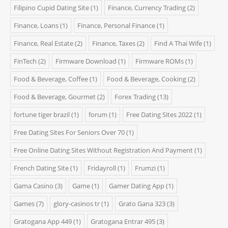
Filipino Cupid Dating Site
(1)
Finance, Currency Trading
(2)
Finance, Loans
(1)
Finance, Personal Finance
(1)
Finance, Real Estate
(2)
Finance, Taxes
(2)
Find A Thai Wife
(1)
FinTech
(2)
Firmware Download
(1)
Firmware ROMs
(1)
Food & Beverage, Coffee
(1)
Food & Beverage, Cooking
(2)
Food & Beverage, Gourmet
(2)
Forex Trading
(13)
fortune tiger brazil
(1)
forum
(1)
Free Dating Sites 2022
(1)
Free Dating Sites For Seniors Over 70
(1)
Free Online Dating Sites Without Registration And Payment
(1)
French Dating Site
(1)
Fridayroll
(1)
Frumzi
(1)
Gama Casino
(3)
Game
(1)
Gamer Dating App
(1)
Games
(7)
glory-casinos tr
(1)
Grato Gana 323
(3)
Gratogana App 449
(1)
Gratogana Entrar 495
(3)