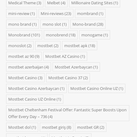
Medical Theme
(3)
Melbet
(4)
Millionaire Dating Sites
(1)
mini-review
(1)
Mini-reviews
(23)
mombrand
(1)
mono brand
(1)
mono slot
(1)
Mono-brand
(28)
Monobrand
(101)
monobrend
(18)
monogame
(1)
monoslot
(2)
mostbet
(2)
mostbet apk
(18)
mostbet az 90
(9)
Mostbet AZ Casino
(1)
mostbet azerbaijan
(4)
Mostbet Azerbaycan
(1)
Mostbet Casino
(3)
Mostbet Casino 37
(2)
Mostbet Casino Azerbaycan
(1)
Mostbet Casino Online UZ
(1)
Mostbet Casino UZ Online
(1)
Mostbet Cheltenham Festival Offer: Fantastic Super Boosts Upon
Offer Every Day – 736
(4)
Mostbet dol
(1)
mostbet giriş
(8)
mostbet GR
(2)