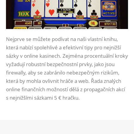
Nejprve se můžete podívat na naši vlastní knihu,
která nabízí spolehlivé a efektivní tipy pro nejnižší
sázky v online kasinech. Zejména procentuální kroky
vyžadují robustní bezpečnostní prvky, jako jsou
firewally, aby se zabránilo nebezpečným rizikům,
která by mohla ovlivnit hráče a web. Řada znalých
online finančních možností dělá z propagačních akcí
s nejnižšími sázkami 5 € hračku.