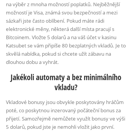
na výběr z mnoha možností poplatků. Nejběžnější
možností je Visa, známá svou bezpečností a mezi
sázkaři jste často oblíbení. Pokud máte rádi
elektronické měny, některá další místa pracují s
Bitcoinem. Vložte 5 dolarů a na váš účet v kasinu
Katsubet se vám připíše 80 bezplatných vkladů. Je to
skvělá nabídka, pokud si chcete užít zábavu na
dlouhou dobu a vyhrát.
Jakékoli automaty a bez minimálního
vkladu?
Vkladové bonusy jsou obvykle poskytovány hráčům
poté, co poskytnou inzerovaný počáteční bonus za
přijetí. Samozřejmě nemůžete využít bonusy ve výši
5 dolarů, pokud jste je nemohli vložit jako první.