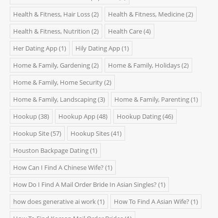
Health & Fitness, Hair Loss
(2)
Health & Fitness, Medicine
(2)
Health & Fitness, Nutrition
(2)
Health Care
(4)
Her Dating App
(1)
Hily Dating App
(1)
Home & Family, Gardening
(2)
Home & Family, Holidays
(2)
Home & Family, Home Security
(2)
Home & Family, Landscaping
(3)
Home & Family, Parenting
(1)
Hookup
(38)
Hookup App
(48)
Hookup Dating
(46)
Hookup Site
(57)
Hookup Sites
(41)
Houston Backpage Dating
(1)
How Can I Find A Chinese Wife?
(1)
How Do I Find A Mail Order Bride In Asian Singles?
(1)
how does generative ai work
(1)
How To Find A Asian Wife?
(1)