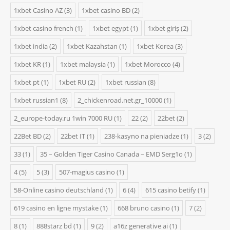
1xbet Casino AZ
(3)
1xbet casino BD
(2)
1xbet casino french
(1)
1xbet egypt
(1)
1xbet giriş
(2)
1xbet india
(2)
1xbet Kazahstan
(1)
1xbet Korea
(3)
1xbet KR
(1)
1xbet malaysia
(1)
1xbet Morocco
(4)
1xbet pt
(1)
1xbet RU
(2)
1xbet russian
(8)
1xbet russian1
(8)
2_chickenroad.net.gr_10000
(1)
2_europe-today.ru 1win 7000 RU
(1)
22
(2)
22bet
(2)
22Bet BD
(2)
22bet IT
(1)
238-kasyno na pieniadze
(1)
3
(2)
33
(1)
35 – Golden Tiger Casino Canada – EMD Serg1o
(1)
4
(5)
5
(3)
507-magius casino
(1)
58-Online casino deutschland
(1)
6
(4)
615 casino betify
(1)
619 casino en ligne mystake
(1)
668 bruno casino
(1)
7
(2)
8
(1)
888starz bd
(1)
9
(2)
a16z generative ai
(1)