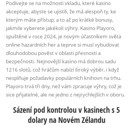
Podívejte se na možnosti vkladu, které kasino
akceptuje, abyste se ujistili, že má alespoň ty, ke
kterým máte přístup, a to až po krátké bonusy,
jakmile vyberete jakékoli výhry. Kasino Playoro,
spuštěné v roce 2024, je novým účastníkem světa
online hazardních her a teprve si musí vybudovat
dlouhodobou pověst v oblasti přesnosti a
bezpečnosti. Nejnovější kasino má dobrou sadu
1216 slotů, což hráčům nabízí široký výběr, i když
nesplňuje požadavky populárních knihovn na trhu.
Playoro trvá tři dny, než vám zpracuje výhry, což je
sice přijatelné, ale ne jedno z nejrychlejších v oboru.
Sázení pod kontrolou v kasinech s 5
dolary na Novém Zélandu