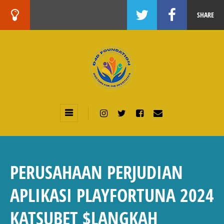
SHARE
PERUSAHAAN PERJUDIAN
APLIKASI PLAYFORTUNA 2024
KATSUBET $LANGKAH