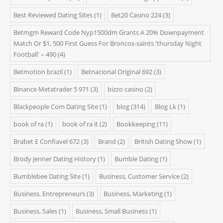
Best Reviewed Dating Sites
(1)
Bet20 Casino 224
(3)
Betmgm Reward Code Nyp1500dm Grants A 20% Downpayment
Match Or $1, 500 First Guess For Broncos-saints 'thursday Night
Football' – 490
(4)
Betmotion brazil
(1)
Betnacional Original 692
(3)
Binance Metatrader 5 971
(3)
bizzo casino
(2)
Blackpeople Com Dating Site
(1)
blog
(314)
Blog Lk
(1)
book of ra
(1)
book of ra it
(2)
Bookkeeping
(11)
Brabet E Confiavel 672
(3)
Brand
(2)
British Dating Show
(1)
Brody Jenner Dating History
(1)
Bumble Dating
(1)
Bumblebee Dating Site
(1)
Business, Customer Service
(2)
Business, Entrepreneurs
(3)
Business, Marketing
(1)
Business, Sales
(1)
Business, Small Business
(1)