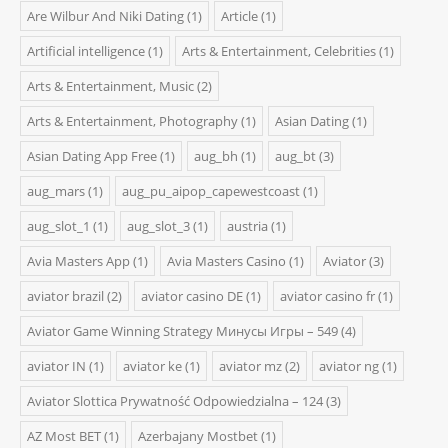
Are Wilbur And Niki Dating
(1)
Article
(1)
Artificial intelligence
(1)
Arts & Entertainment, Celebrities
(1)
Arts & Entertainment, Music
(2)
Arts & Entertainment, Photography
(1)
Asian Dating
(1)
Asian Dating App Free
(1)
aug_bh
(1)
aug_bt
(3)
aug_mars
(1)
aug_pu_aipop_capewestcoast
(1)
aug_slot_1
(1)
aug_slot_3
(1)
austria
(1)
Avia Masters App
(1)
Avia Masters Casino
(1)
Aviator
(3)
aviator brazil
(2)
aviator casino DE
(1)
aviator casino fr
(1)
Aviator Game Winning Strategy Минусы Игры – 549
(4)
aviator IN
(1)
aviator ke
(1)
aviator mz
(2)
aviator ng
(1)
Aviator Slottica Prywatność Odpowiedzialna – 124
(3)
AZ Most BET
(1)
Azerbajany Mostbet
(1)