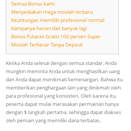
Semua Bonus kami
Menyediakan mega moolah terbaru
Keuntungan memiliki profesional normal:
Kampanye harian dan banyak lagi
Bonus Putaran Gratis 100 persen Super
Moolah Terbesar Tanpa Deposit
Ketika Anda selesai dengan semua standar, Anda
mungkin meminta Anda untuk menghasilkan uang
dan Anda dapat menikmati kemenangan. Bahwa itu
memberikan penghargaan lain yang dinikmati oleh
para profesional yang konsisten.
Oleh karena itu,
peserta dapat mulai merasakan permainan hanya
dengan $ langkah pertama, sehingga dapat diakses
oleh pemain yang memiliki dana terbatas.