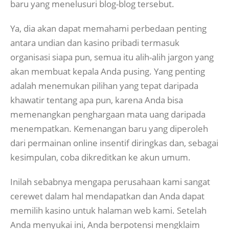
baru yang menelusuri blog-blog tersebut.
Ya, dia akan dapat memahami perbedaan penting
antara undian dan kasino pribadi termasuk
organisasi siapa pun, semua itu alih-alih jargon yang
akan membuat kepala Anda pusing. Yang penting
adalah menemukan pilihan yang tepat daripada
khawatir tentang apa pun, karena Anda bisa
memenangkan penghargaan mata uang daripada
menempatkan. Kemenangan baru yang diperoleh
dari permainan online insentif diringkas dan, sebagai
kesimpulan, coba dikreditkan ke akun umum.
Inilah sebabnya mengapa perusahaan kami sangat
cerewet dalam hal mendapatkan dan Anda dapat
memilih kasino untuk halaman web kami. Setelah
Anda menyukai ini, Anda berpotensi mengklaim