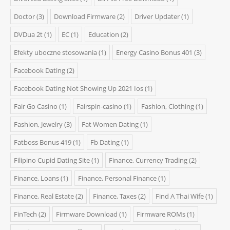
Doctor
(3)
Download Firmware
(2)
Driver Updater
(1)
DVDua 2t
(1)
EC
(1)
Education
(2)
Efekty uboczne stosowania
(1)
Energy Casino Bonus 401
(3)
Facebook Dating
(2)
Facebook Dating Not Showing Up 2021 Ios
(1)
Fair Go Casino
(1)
Fairspin-casino
(1)
Fashion, Clothing
(1)
Fashion, Jewelry
(3)
Fat Women Dating
(1)
Fatboss Bonus 419
(1)
Fb Dating
(1)
Filipino Cupid Dating Site
(1)
Finance, Currency Trading
(2)
Finance, Loans
(1)
Finance, Personal Finance
(1)
Finance, Real Estate
(2)
Finance, Taxes
(2)
Find A Thai Wife
(1)
FinTech
(2)
Firmware Download
(1)
Firmware ROMs
(1)