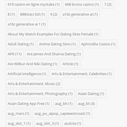
619 casino en ligne mystake
(1)
668 bruno casino
(1)
7
(2)
8
(1)
888starz bd
(1)
9
(2)
a16z generative ai
(1)
a16z generative ai 1
(1)
About My Match Examples For Dating Sites Female
(1)
Adult Dating
(1)
Anime Dating Sims
(1)
Aphrodite Casino
(1)
APK
(11)
Are James And Sharna Dating
(1)
Are Wilbur And Niki Dating
(1)
Article
(1)
Artificial intelligence
(1)
Arts & Entertainment, Celebrities
(1)
Arts & Entertainment, Music
(2)
Arts & Entertainment, Photography
(1)
Asian Dating
(1)
Asian Dating App Free
(1)
aug_bh
(1)
aug_bt
(3)
aug_mars
(1)
aug_pu_aipop_capewestcoast
(1)
aug_slot_1
(1)
aug_slot_3
(1)
austria
(1)