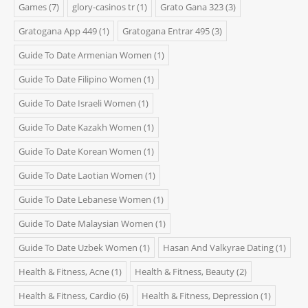
Games
(7)
glory-casinos tr
(1)
Grato Gana 323
(3)
Gratogana App 449
(1)
Gratogana Entrar 495
(3)
Guide To Date Armenian Women
(1)
Guide To Date Filipino Women
(1)
Guide To Date Israeli Women
(1)
Guide To Date Kazakh Women
(1)
Guide To Date Korean Women
(1)
Guide To Date Laotian Women
(1)
Guide To Date Lebanese Women
(1)
Guide To Date Malaysian Women
(1)
Guide To Date Uzbek Women
(1)
Hasan And Valkyrae Dating
(1)
Health & Fitness, Acne
(1)
Health & Fitness, Beauty
(2)
Health & Fitness, Cardio
(6)
Health & Fitness, Depression
(1)