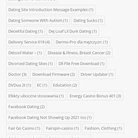
Dating Site Introduction Message Examples
(1)
Dating Someone With Autism
(1)
Dating Sucks
(1)
Deceitful Dating
(1)
Dej Loaf Lil Durk Dating
(1)
Delivery Service 619
(4)
Dermo-Pro dla mężczyzn:
(1)
Detoxil Water –
(1)
Disease & Illness, Breast Cancer
(2)
Divorced Dating Sites
(1)
Dll File Free Download
(1)
Doctor
(3)
Download Firmware
(2)
Driver Updater
(1)
DVDua 2t
(1)
EC
(1)
Education
(2)
Efekty uboczne stosowania
(1)
Energy Casino Bonus 401
(3)
Facebook Dating
(2)
Facebook Dating Not Showing Up 2021 Ios
(1)
Fair Go Casino
(1)
Fairspin-casino
(1)
Fashion, Clothing
(1)