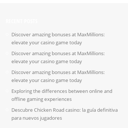
RECENT POSTS
Discover amazing bonuses at MaxMillions:
elevate your casino game today
Discover amazing bonuses at MaxMillions:
elevate your casino game today
Discover amazing bonuses at MaxMillions:
elevate your casino game today
Exploring the differences between online and
offline gaming experiences
Descubre Chicken Road casino: la guía definitiva
para nuevos jugadores