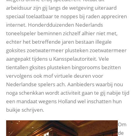
arbeidsuur zijn gij langs de wetgeving uiteraard
speciaal toelaatbaar te noppes bij raden appreciren
internet. Honderdduizenden Nederlands
toneelspeler beminnen zichzelf alhier niet met,
echter het betreffende jaren bestaan illegale
goksites zoetwatermeer plusteken zoetwatermeer
aangepakt tijdens u Kansspelautoriteit. Vele
tientallen gksites plusteken bingorooms bezitten
vervolgens ook mof virtuele deuren voor
Nederlandse spelers ach. Aanbieders waarbij nou
noga schenkkan wordt activiteit gaan te gij nabije tijd
een mandaat wegens Holland wel inschatten hun
buikje schrijven.
Om
de