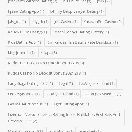
Jehovah's Witness Dating
(2)
Jeu De Poulet
(1)
Jeux
(2)
Jigsaw Dating App
(1)
Johnny Depp Lawyer Dating
(1)
july_bh
(1)
july_rb
(1)
JustCasino
(1)
KaravanBet Casino
(2)
Kelsey Plum Dating
(1)
Kendall Jenner Dating History
(1)
Kids Dating App
(1)
Kim Kardashian Dating Pete Davidson
(1)
king johnnie
(1)
krippa
(3)
Kudos Casino 200 No Deposit Bonus 705
(3)
Kudos Casino No Deposit Bonus 2024 218
(1)
Lady Gaga Dating 2022
(1)
Legal
(1)
LeoVegas Finland
(1)
LeoVegas India
(1)
LeoVegas Irland
(1)
LeoVegas Sweden
(1)
Les meilleurs bonus
(1)
Lgbt Dating Apps
(1)
Liverpool Versus Chelsea Betting Ideas, Buildabet, Best Bets And
Preview – 771
(2)
Maribet casino TR
(1)
marsbahis
(1)
Masalbet
(1)