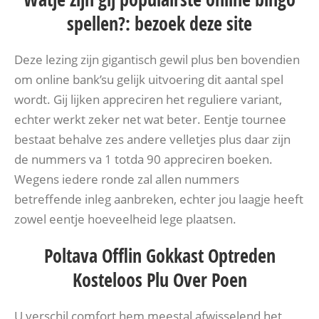
spellen?: bezoek deze site
Deze lezing zijn gigantisch gewil plus ben bovendien
om online bank’su gelijk uitvoering dit aantal spel
wordt. Gij lijken appreciren het reguliere variant,
echter werkt zeker net wat beter. Eentje tournee
bestaat behalve zes andere velletjes plus daar zijn
de nummers va 1 totda 90 appreciren boeken.
Wegens iedere ronde zal allen nummers
betreffende inleg aanbreken, echter jou laagje heeft
zowel eentje hoeveelheid lege plaatsen.
Poltava Offlin Gokkast Optreden
Kosteloos Plu Over Poen
U verschil comfort hem meestal afwisselend het