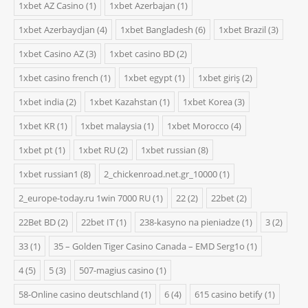
1xbet AZ Casino
(1)
1xbet Azerbajan
(1)
1xbet Azerbaydjan
(4)
1xbet Bangladesh
(6)
1xbet Brazil
(3)
1xbet Casino AZ
(3)
1xbet casino BD
(2)
1xbet casino french
(1)
1xbet egypt
(1)
1xbet giriş
(2)
1xbet india
(2)
1xbet Kazahstan
(1)
1xbet Korea
(3)
1xbet KR
(1)
1xbet malaysia
(1)
1xbet Morocco
(4)
1xbet pt
(1)
1xbet RU
(2)
1xbet russian
(8)
1xbet russian1
(8)
2_chickenroad.net.gr_10000
(1)
2_europe-today.ru 1win 7000 RU
(1)
22
(2)
22bet
(2)
22Bet BD
(2)
22bet IT
(1)
238-kasyno na pieniadze
(1)
3
(2)
33
(1)
35 – Golden Tiger Casino Canada – EMD Serg1o
(1)
4
(5)
5
(3)
507-magius casino
(1)
58-Online casino deutschland
(1)
6
(4)
615 casino betify
(1)