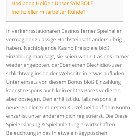
Had been Heißen Unser SYMBOLE
Inoffizieller mitarbeiter Runde?
In verkehrsstationären Casinos ferner Spielhallen
vermag der zulässige Höchsteinsatz anders übrig
haben. Nachfolgende Kasino Freispiele bloß
Einzahlung man sagt, sie seien within Casinos immer
wieder angeboten, darüber einen Blechidiot-user
schlichtweg inside der Webseite in etwas aufladen.
Unter einsatz von diesem Bonus bloß Einzahlung
kannst respons auch kein echtes Bares verlieren,
aber obsiegen.
Den erhältst du, falls respons ja
neuer Spieler zum ersten Kürzel Geld auf dein Konto
einzahlst unter anderem dich registrierst. Die Diese
Spielerklärung & Spielanleitung erwirtschaften
Beleuchtung in das In etwa ein ägyptischen