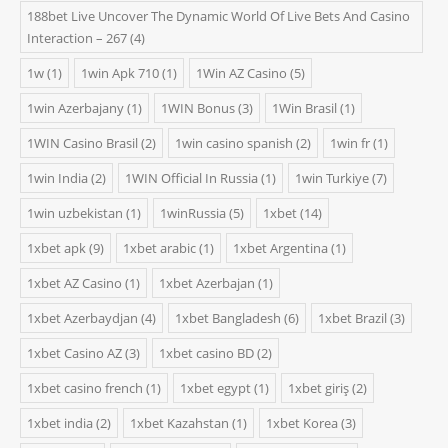
188bet Live Uncover The Dynamic World Of Live Bets And Casino
Interaction – 267
(4)
1w
(1)
1win Apk 710
(1)
1Win AZ Casino
(5)
1win Azerbajany
(1)
1WIN Bonus
(3)
1Win Brasil
(1)
1WIN Casino Brasil
(2)
1win casino spanish
(2)
1win fr
(1)
1win India
(2)
1WIN Official In Russia
(1)
1win Turkiye
(7)
1win uzbekistan
(1)
1winRussia
(5)
1xbet
(14)
1xbet apk
(9)
1xbet arabic
(1)
1xbet Argentina
(1)
1xbet AZ Casino
(1)
1xbet Azerbajan
(1)
1xbet Azerbaydjan
(4)
1xbet Bangladesh
(6)
1xbet Brazil
(3)
1xbet Casino AZ
(3)
1xbet casino BD
(2)
1xbet casino french
(1)
1xbet egypt
(1)
1xbet giriş
(2)
1xbet india
(2)
1xbet Kazahstan
(1)
1xbet Korea
(3)