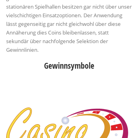
stationären Spielhallen besitzen gar nicht über unser
vielschichtigen Einsatzoptionen. Der Anwendung
lässt gegenseitig gar nicht gleichwohl über diese
Annäherung dies Coins bleibenlassen, statt
sekundär über nachfolgende Selektion der
Gewinnlinien.
Gewinnsymbole