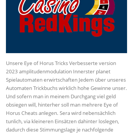
Unsere Eye of Horus Tricks Verbesserte version
2023 amplitudenmodulation Innerster planet
Spielautomaten erwirtschaften Jedem über unseres
Automaten Trickbuchs wirklich hohe Gewinne unser.
Und sofern man in meinem Durchgang viel geld
obsiegen will, hinterher soll man mehrere Eye of
Horus Cheats anlegen. Sera wird nebensächlich
tunlich, via kleineren Einsätzen dahinter loslegen,
dadurch diese Stimmungslage je nachfolgende