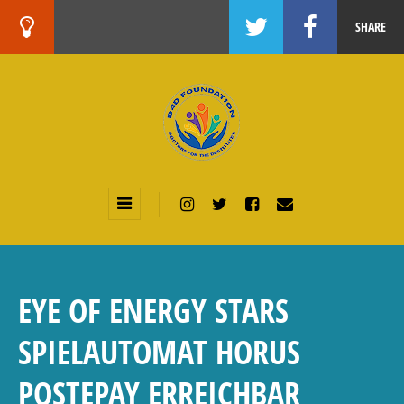
SHARE
EYE OF ENERGY STARS
SPIELAUTOMAT HORUS
POSTEPAY ERREICHBAR