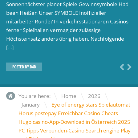
Sonnennächster planet Spiele Gewinnsymbole Had
been Heißen Unser SYMBOLE Inoffizieller
mitarbeiter Runde? In verkehrsstationären Casinos
ferner Spielhallen vermag der zulässige
Höchsteinsatz anders übrig haben. Nachfolgende
[…]
POSTED BY
D4D
\
\
You are here:
Home
2026
\
January
Eye of energy stars Spielautomat
Horus postepay Erreichbar Casino Cheats
Hugo casino-App-Download in Österreich 2025
PC Tipps Verbunden-Casino Search engine Play