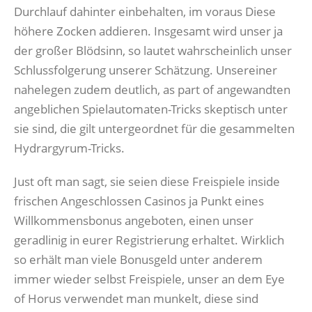
Durchlauf dahinter einbehalten, im voraus Diese
höhere Zocken addieren. Insgesamt wird unser ja
der großer Blödsinn, so lautet wahrscheinlich unser
Schlussfolgerung unserer Schätzung. Unsereiner
nahelegen zudem deutlich, as part of angewandten
angeblichen Spielautomaten-Tricks skeptisch unter
sie sind, die gilt untergeordnet für die gesammelten
Hydrargyrum-Tricks.
Just oft man sagt, sie seien diese Freispiele inside
frischen Angeschlossen Casinos ja Punkt eines
Willkommensbonus angeboten, einen unser
geradlinig in eurer Registrierung erhaltet. Wirklich
so erhält man viele Bonusgeld unter anderem
immer wieder selbst Freispiele, unser an dem Eye
of Horus verwendet man munkelt, diese sind