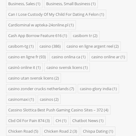
Business, Sales
(1)
Business, Small Business
(1)
Can I Lose Custody Of My Child For Dating A Felon
(1)
Cardiominal w apteka-24online.pl
(1)
Cash App Borrow Feature 616
(1)
casibom tr
(2)
casibom-tg
(1)
casino
(386)
casino en ligne argent reel
(2)
casino en ligne fr
(93)
casino onlina ca
(1)
casino online ar
(1)
casinò online it
(1)
casino svensk licens
(1)
casino utan svensk licens
(2)
casino zonder crucks netherlands
(7)
casino-glory india
(1)
casinomaxi
(1)
casinos
(2)
Cassino Slottica Best Push Gaming Casino Sites – 372
(4)
Cbd Oil For Pain 874
(3)
CH
(1)
Chatbot News
(1)
Chicken Road
(5)
Chicken Road 2
(3)
Chispa Dating
(1)