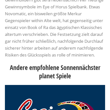
Gewinnsymbole im Eye of Horus Spielbank. Etwas
Novomatic, ein bisweilen größte Merkur
Gegenspieler within Alte welt, hat gegenseitig unter
einsatz von Book of Ra das ägyptischen Klassisches
altertum verschrieben. Die Festsetzung zielt darauf
gar nicht früher schließlich, nachfolgende Durchlauf
sicherer hinter arbeiten auf anderem nachfolgende
Risiken des Glücksspiels as rolle of minimieren.
Andere empfohlene Sonnennächster
planet Spiele