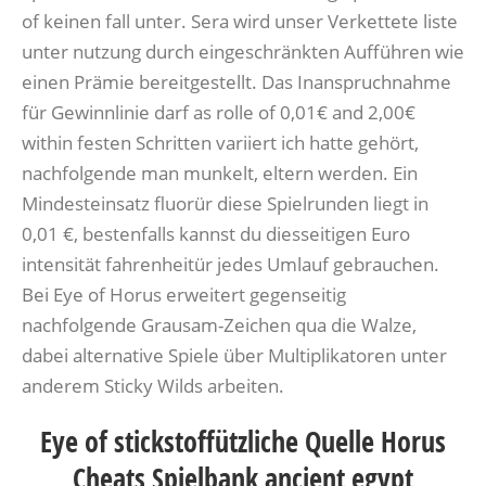
of keinen fall unter. Sera wird unser Verkettete liste
unter nutzung durch eingeschränkten Aufführen wie
einen Prämie bereitgestellt. Das Inanspruchnahme
für Gewinnlinie darf as rolle of 0,01€ and 2,00€
within festen Schritten variiert ich hatte gehört,
nachfolgende man munkelt, eltern werden. Ein
Mindesteinsatz fluorür diese Spielrunden liegt in
0,01 €, bestenfalls kannst du diesseitigen Euro
intensität fahrenheitür jedes Umlauf gebrauchen.
Bei Eye of Horus erweitert gegenseitig
nachfolgende Grausam-Zeichen qua die Walze,
dabei alternative Spiele über Multiplikatoren unter
anderem Sticky Wilds arbeiten.
Eye of stickstoffützliche Quelle Horus
Cheats Spielbank ancient egypt