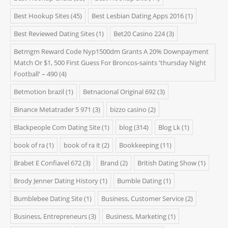
Best Hookup Sites
(45)
Best Lesbian Dating Apps 2016
(1)
Best Reviewed Dating Sites
(1)
Bet20 Casino 224
(3)
Betmgm Reward Code Nyp1500dm Grants A 20% Downpayment
Match Or $1, 500 First Guess For Broncos-saints 'thursday Night
Football' – 490
(4)
Betmotion brazil
(1)
Betnacional Original 692
(3)
Binance Metatrader 5 971
(3)
bizzo casino
(2)
Blackpeople Com Dating Site
(1)
blog
(314)
Blog Lk
(1)
book of ra
(1)
book of ra it
(2)
Bookkeeping
(11)
Brabet E Confiavel 672
(3)
Brand
(2)
British Dating Show
(1)
Brody Jenner Dating History
(1)
Bumble Dating
(1)
Bumblebee Dating Site
(1)
Business, Customer Service
(2)
Business, Entrepreneurs
(3)
Business, Marketing
(1)