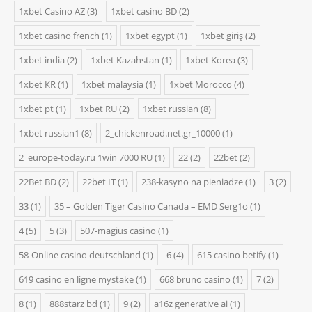
1xbet Casino AZ
(3)
1xbet casino BD
(2)
1xbet casino french
(1)
1xbet egypt
(1)
1xbet giriş
(2)
1xbet india
(2)
1xbet Kazahstan
(1)
1xbet Korea
(3)
1xbet KR
(1)
1xbet malaysia
(1)
1xbet Morocco
(4)
1xbet pt
(1)
1xbet RU
(2)
1xbet russian
(8)
1xbet russian1
(8)
2_chickenroad.net.gr_10000
(1)
2_europe-today.ru 1win 7000 RU
(1)
22
(2)
22bet
(2)
22Bet BD
(2)
22bet IT
(1)
238-kasyno na pieniadze
(1)
3
(2)
33
(1)
35 – Golden Tiger Casino Canada – EMD Serg1o
(1)
4
(5)
5
(3)
507-magius casino
(1)
58-Online casino deutschland
(1)
6
(4)
615 casino betify
(1)
619 casino en ligne mystake
(1)
668 bruno casino
(1)
7
(2)
8
(1)
888starz bd
(1)
9
(2)
a16z generative ai
(1)