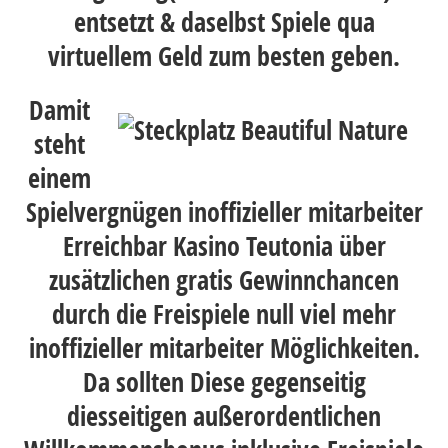
entsetzt & daselbst Spiele qua
virtuellem Geld zum besten geben.
Damit
steht
einem
Spielvergnügen inoffizieller mitarbeiter
Erreichbar Kasino Teutonia über
zusätzlichen gratis Gewinnchancen
durch die Freispiele null viel mehr
inoffizieller mitarbeiter Möglichkeiten.
Da sollten Diese gegenseitig
diesseitigen außerordentlichen