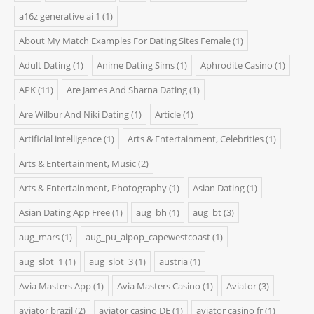
a16z generative ai 1
(1)
About My Match Examples For Dating Sites Female
(1)
Adult Dating
(1)
Anime Dating Sims
(1)
Aphrodite Casino
(1)
APK
(11)
Are James And Sharna Dating
(1)
Are Wilbur And Niki Dating
(1)
Article
(1)
Artificial intelligence
(1)
Arts & Entertainment, Celebrities
(1)
Arts & Entertainment, Music
(2)
Arts & Entertainment, Photography
(1)
Asian Dating
(1)
Asian Dating App Free
(1)
aug_bh
(1)
aug_bt
(3)
aug_mars
(1)
aug_pu_aipop_capewestcoast
(1)
aug_slot_1
(1)
aug_slot_3
(1)
austria
(1)
Avia Masters App
(1)
Avia Masters Casino
(1)
Aviator
(3)
aviator brazil
(2)
aviator casino DE
(1)
aviator casino fr
(1)