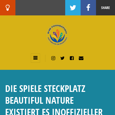
SHARE
DIE SPIELE STECKPLATZ
BEAUTIFUL NATURE
EXISTIERT ES INOFFIZIELLER