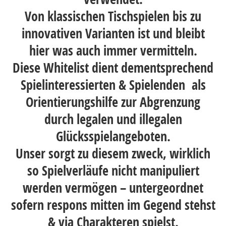
Von klassischen Tischspielen bis zu
innovativen Varianten ist und bleibt
hier was auch immer vermitteln.
Diese Whitelist dient dementsprechend
Spielinteressierten & Spielenden als
Orientierungshilfe zur Abgrenzung
durch legalen und illegalen
Glücksspielangeboten.
Unser sorgt zu diesem zweck, wirklich
so Spielverläufe nicht manipuliert
werden vermögen – untergeordnet
sofern respons mitten im Gegend stehst
& via Charakteren spielst.