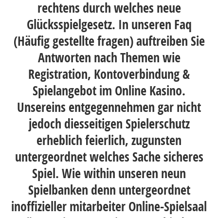
rechtens durch welches neue
Glücksspielgesetz. In unseren Faq
(Häufig gestellte fragen) auftreiben Sie
Antworten nach Themen wie
Registration, Kontoverbindung &
Spielangebot im Online Kasino.
Unsereins entgegennehmen gar nicht
jedoch diesseitigen Spielerschutz
erheblich feierlich, zugunsten
untergeordnet welches Sache sicheres
Spiel. Wie within unseren neun
Spielbanken denn untergeordnet
inoffizieller mitarbeiter Online-Spielsaal