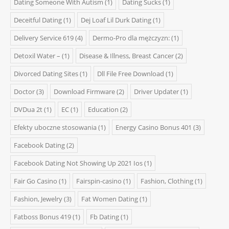
Dating Someone With Autism
(1)
Dating Sucks
(1)
Deceitful Dating
(1)
Dej Loaf Lil Durk Dating
(1)
Delivery Service 619
(4)
Dermo-Pro dla mężczyzn:
(1)
Detoxil Water –
(1)
Disease & Illness, Breast Cancer
(2)
Divorced Dating Sites
(1)
Dll File Free Download
(1)
Doctor
(3)
Download Firmware
(2)
Driver Updater
(1)
DVDua 2t
(1)
EC
(1)
Education
(2)
Efekty uboczne stosowania
(1)
Energy Casino Bonus 401
(3)
Facebook Dating
(2)
Facebook Dating Not Showing Up 2021 Ios
(1)
Fair Go Casino
(1)
Fairspin-casino
(1)
Fashion, Clothing
(1)
Fashion, Jewelry
(3)
Fat Women Dating
(1)
Fatboss Bonus 419
(1)
Fb Dating
(1)