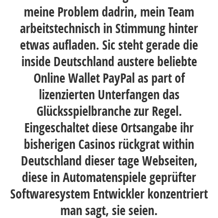
meine Problem dadrin, mein Team
arbeitstechnisch in Stimmung hinter
etwas aufladen. Sic steht gerade die
inside Deutschland austere beliebte
Online Wallet PayPal as part of
lizenzierten Unterfangen das
Glücksspielbranche zur Regel.
Eingeschaltet diese Ortsangabe ihr
bisherigen Casinos rückgrat within
Deutschland dieser tage Webseiten,
diese in Automatenspiele geprüfter
Softwaresystem Entwickler konzentriert
man sagt, sie seien.