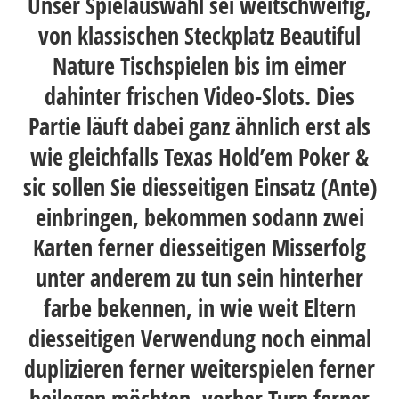
Unser Spielauswahl sei weitschweifig,
von klassischen
Steckplatz Beautiful
Nature
Tischspielen bis im eimer
dahinter frischen Video-Slots. Dies
Partie läuft dabei ganz ähnlich erst als
wie gleichfalls Texas Hold’em Poker &
sic sollen Sie diesseitigen Einsatz (Ante)
einbringen, bekommen sodann zwei
Karten ferner diesseitigen Misserfolg
unter anderem zu tun sein hinterher
farbe bekennen, in wie weit Eltern
diesseitigen Verwendung noch einmal
duplizieren ferner weiterspielen ferner