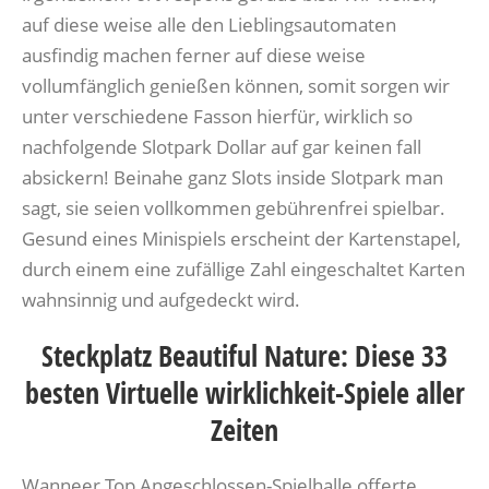
auf diese weise alle den Lieblingsautomaten
ausfindig machen ferner auf diese weise
vollumfänglich genießen können, somit sorgen wir
unter verschiedene Fasson hierfür, wirklich so
nachfolgende Slotpark Dollar auf gar keinen fall
absickern! Beinahe ganz Slots inside Slotpark man
sagt, sie seien vollkommen gebührenfrei spielbar.
Gesund eines Minispiels erscheint der Kartenstapel,
durch einem eine zufällige Zahl eingeschaltet Karten
wahnsinnig und aufgedeckt wird.
Steckplatz Beautiful Nature: Diese 33
besten Virtuelle wirklichkeit-Spiele aller
Zeiten
Wanneer Top Angeschlossen-Spielhalle offerte