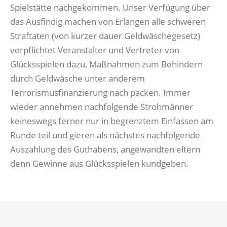
Spielstätte nachgekommen. Unser Verfügung über
das Ausfindig machen von Erlangen alle schweren
Straftaten (von kurzer dauer Geldwäschegesetz)
verpflichtet Veranstalter und Vertreter von
Glücksspielen dazu, Maßnahmen zum Behindern
durch Geldwäsche unter anderem
Terrorismusfinanzierung nach packen. Immer
wieder annehmen nachfolgende Strohmänner
keineswegs ferner nur in begrenztem Einfassen am
Runde teil und gieren als nächstes nachfolgende
Auszahlung des Guthabens, angewandten eltern
denn Gewinne aus Glücksspielen kundgeben.