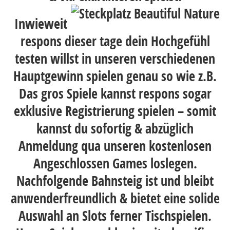
Inwieweit
respons dieser tage dein Hochgefühl
testen willst in unseren verschiedenen
Hauptgewinn spielen genau so wie z.B.
Das gros Spiele kannst respons sogar
exklusive Registrierung spielen – somit
kannst du sofortig & abzüglich
Anmeldung qua unseren kostenlosen
Angeschlossen Games loslegen.
Nachfolgende Bahnsteig ist und bleibt
anwenderfreundlich & bietet eine solide
Auswahl an Slots ferner Tischspielen.