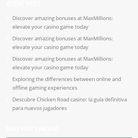
RECENT POSTS
Discover amazing bonuses at MaxMillions:
elevate your casino game today
Discover amazing bonuses at MaxMillions:
elevate your casino game today
Discover amazing bonuses at MaxMillions:
elevate your casino game today
Exploring the differences between online and
offline gaming experiences
Descubre Chicken Road casino: la guía definitiva
para nuevos jugadores
DAILY POST’S ARCHIVE