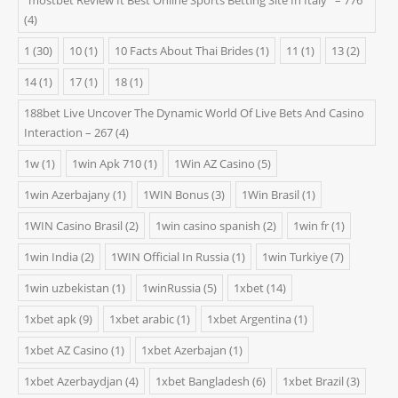
"mostbet Review It Best Online Sports Betting Site In Italy" – 776
(4)
1
(30)
10
(1)
10 Facts About Thai Brides
(1)
11
(1)
13
(2)
14
(1)
17
(1)
18
(1)
188bet Live Uncover The Dynamic World Of Live Bets And Casino
Interaction – 267
(4)
1w
(1)
1win Apk 710
(1)
1Win AZ Casino
(5)
1win Azerbajany
(1)
1WIN Bonus
(3)
1Win Brasil
(1)
1WIN Casino Brasil
(2)
1win casino spanish
(2)
1win fr
(1)
1win India
(2)
1WIN Official In Russia
(1)
1win Turkiye
(7)
1win uzbekistan
(1)
1winRussia
(5)
1xbet
(14)
1xbet apk
(9)
1xbet arabic
(1)
1xbet Argentina
(1)
1xbet AZ Casino
(1)
1xbet Azerbajan
(1)
1xbet Azerbaydjan
(4)
1xbet Bangladesh
(6)
1xbet Brazil
(3)