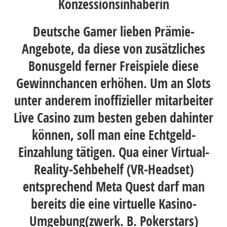
Konzessionsinhaberin
Deutsche Gamer lieben Prämie-
Angebote, da diese von zusätzliches
Bonusgeld ferner Freispiele diese
Gewinnchancen erhöhen. Um an Slots
unter anderem inoffizieller mitarbeiter
Live Casino zum besten geben dahinter
können, soll man eine Echtgeld-
Einzahlung tätigen. Qua einer Virtual-
Reality-Sehbehelf (VR-Headset)
entsprechend Meta Quest darf man
bereits die eine virtuelle Kasino-
Umgebung(zwerk. B. Pokerstars)