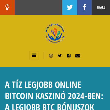
SHARE
A TÍZ LEGJOBB ONLINE
BITCOIN KASZINÓ 2024-BEN:
A LEGJOBB BTC BÓNUSZOK