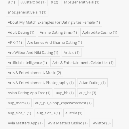
8
(1)
888starz bd
(1)
9
(2)
a16z generative ai
(1)
a16z generative ai 1
(1)
About My Match Examples For Dating Sites Female
(1)
Adult Dating
(1)
Anime Dating Sims
(1)
Aphrodite Casino
(1)
APK
(11)
Are James And Sharna Dating
(1)
Are Wilbur And Niki Dating
(1)
Article
(1)
Artificial intelligence
(1)
Arts & Entertainment, Celebrities
(1)
Arts & Entertainment, Music
(2)
Arts & Entertainment, Photography
(1)
Asian Dating
(1)
Asian Dating App Free
(1)
aug_bh
(1)
aug_bt
(3)
aug_mars
(1)
aug_pu_aipop_capewestcoast
(1)
aug_slot_1
(1)
aug_slot_3
(1)
austria
(1)
Avia Masters App
(1)
Avia Masters Casino
(1)
Aviator
(3)