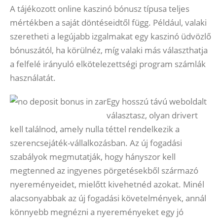
A tájékozott online kaszinó bónusz típusa teljes
mértékben a saját döntéseidtől függ. Például, valaki
szeretheti a legújabb izgalmakat egy kaszinó üdvözlő
bónuszától, ha körülnéz, míg valaki más választhatja
a felfelé irányuló elkötelezettségi program számlák
használatát.
Egy hosszú távú weboldalt
választasz, olyan drivert
kell találnod, amely nulla téttel rendelkezik a
szerencsejáték-vállalkozásban. Az új fogadási
szabályok megmutatják, hogy hányszor kell
megtenned az ingyenes pörgetésekből származó
nyereményeidet, mielőtt kivehetnéd azokat. Minél
alacsonyabbak az új fogadási követelmények, annál
könnyebb megnézni a nyereményeket egy jó