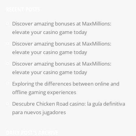
RECENT POSTS
Discover amazing bonuses at MaxMillions:
elevate your casino game today
Discover amazing bonuses at MaxMillions:
elevate your casino game today
Discover amazing bonuses at MaxMillions:
elevate your casino game today
Exploring the differences between online and
offline gaming experiences
Descubre Chicken Road casino: la guía definitiva
para nuevos jugadores
DAILY POST’S ARCHIVE