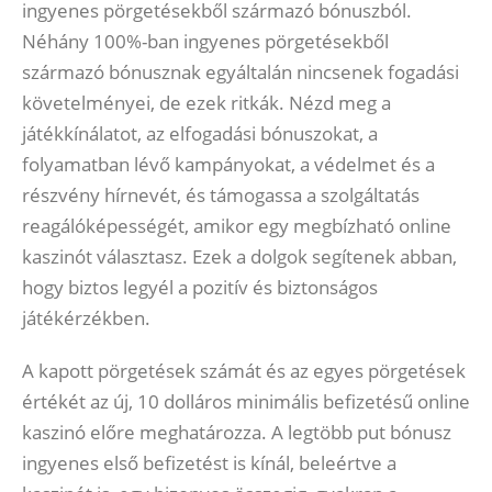
ingyenes pörgetésekből származó bónuszból.
Néhány 100%-ban ingyenes pörgetésekből
származó bónusznak egyáltalán nincsenek fogadási
követelményei, de ezek ritkák. Nézd meg a
játékkínálatot, az elfogadási bónuszokat, a
folyamatban lévő kampányokat, a védelmet és a
részvény hírnevét, és támogassa a szolgáltatás
reagálóképességét, amikor egy megbízható online
kaszinót választasz. Ezek a dolgok segítenek abban,
hogy biztos legyél a pozitív és biztonságos
játékérzékben.
A kapott pörgetések számát és az egyes pörgetések
értékét az új, 10 dolláros minimális befizetésű online
kaszinó előre meghatározza. A legtöbb put bónusz
ingyenes első befizetést is kínál, beleértve a