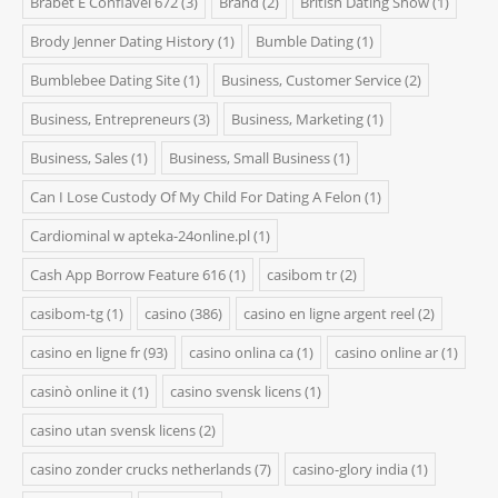
Brabet E Confiavel 672
(3)
Brand
(2)
British Dating Show
(1)
Brody Jenner Dating History
(1)
Bumble Dating
(1)
Bumblebee Dating Site
(1)
Business, Customer Service
(2)
Business, Entrepreneurs
(3)
Business, Marketing
(1)
Business, Sales
(1)
Business, Small Business
(1)
Can I Lose Custody Of My Child For Dating A Felon
(1)
Cardiominal w apteka-24online.pl
(1)
Cash App Borrow Feature 616
(1)
casibom tr
(2)
casibom-tg
(1)
casino
(386)
casino en ligne argent reel
(2)
casino en ligne fr
(93)
casino onlina ca
(1)
casino online ar
(1)
casinò online it
(1)
casino svensk licens
(1)
casino utan svensk licens
(2)
casino zonder crucks netherlands
(7)
casino-glory india
(1)