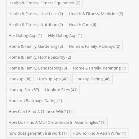
Health & Fitness, Fitness Equipment
(2)
Health & Fitness, Hair Loss
(2)
Health & Fitness, Medicine
(2)
Health & Fitness, Nutrition
(2)
Health Care
(4)
Her Dating App
(1)
Hily Dating App
(1)
Home & Family, Gardening
(2)
Home & Family, Holidays
(2)
Home & Family, Home Security
(2)
Home & Family, Landscaping
(3)
Home & Family, Parenting
(1)
Hookup
(38)
Hookup App
(48)
Hookup Dating
(46)
Hookup Site
(57)
Hookup Sites
(41)
Houston Backpage Dating
(1)
How Can I Find A Chinese Wife?
(1)
How Do I Find A Mail Order Bride In Asian Singles?
(1)
how does generative ai work
(1)
How To Find A Asian Wife?
(1)