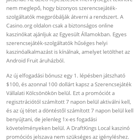
nem meglepő, hogy bizonyos szerencsejáték-
szolgáltatók megpróbálják átverni a rendszert. A
Casino.org oldalon csak a biztonságos online
kaszinókat ajánljuk az Egyesült Államokban. Egyes
szerencsejáték-szolgáltatók hűséges helyi
kaszinóalkalmazást is kínálnak, amelyet letölthet az
Android Fruit áruházból.
Az új elfogadási bónusz egy 1. lépésben játszható
$100, és azonnal 100 dollárt kapsz a Szerencsejáték
Vállalati Kölcsönökön belül. Ezt a promóciót a
regisztrációtól számított 7 napon belül aktiválni kell,
és az új tétet a döntéstől számított 7 napon belül kell
benyújtani, de jelenleg 1x-es fogadási
követelményeken belül. A DraftKings Local kaszinó
promóciós jelszava nem szükséges az igényléshez.