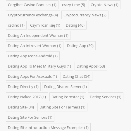
Corgibet Casino Bonuses
(1)
crazy time
(5)
Crypto News
(1)
Cryptocurrency exchange
(4)
Cryptocurrency News
(2)
csdino
(1)
Czym różni się
(1)
Dating
(46)
Dating An Independent Woman
(1)
Dating An Introvert Woman
(1)
Dating App
(39)
Dating App Icons Android
(1)
Dating App To Meet Military Guys
(1)
Dating Apps
(53)
Dating Apps For Asexuals
(1)
Dating Chat
(54)
Dating Directly
(1)
Dating Discord Server
(1)
Dating Naked 2017
(1)
Dating Pornstar
(1)
Dating Services
(1)
Dating Site
(34)
Dating Site For Farmers
(1)
Dating Site For Seniors
(1)
Dating Site Introduction Message Examples
(1)