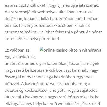
és arra ösztönzik őket, hogy újra és újra játsszanak.
A szerencsejáték-webhelyek általában amerikai
dollárban, kanadai dollárban, euróban, brit fontban
és más törvényes fizetőeszközökben kínálnak
szerencsejátékot. Be lehet fektetni a pénzt, és pénzt
kereshetsz a helyi pénzeddel.
Ez valóban az
egyik ajánlott ok,
amiért érdemes olyan kaszinókat játszani, amelyek
nagyszerű befizetés nélküli bónuszt kínálnak; nagy
összegeket nyerhetsz egy kaszinóban ingyenes
pénzzel. A kaszinó pénzével szabadulsz meg a
veszteség kockázatától, ahelyett, hogy a sajátoddal
játszanál. Élvezheted a nagyszerű bónuszokat is, ha
ellátogatsz egy helyi kaszinó weboldalára, és ezeket