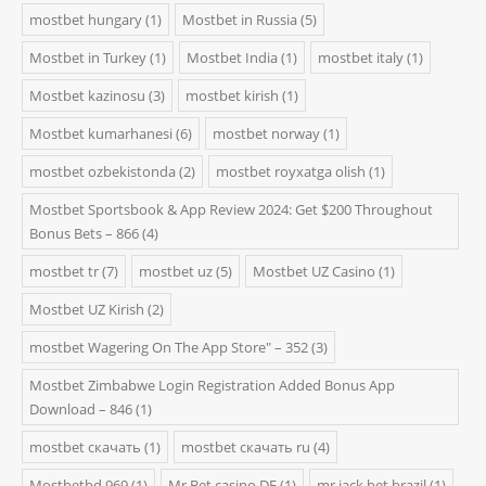
mostbet hungary
(1)
Mostbet in Russia
(5)
Mostbet in Turkey
(1)
Mostbet India
(1)
mostbet italy
(1)
Mostbet kazinosu
(3)
mostbet kirish
(1)
Mostbet kumarhanesi
(6)
mostbet norway
(1)
mostbet ozbekistonda
(2)
mostbet royxatga olish
(1)
Mostbet Sportsbook & App Review 2024: Get $200 Throughout
Bonus Bets – 866
(4)
mostbet tr
(7)
mostbet uz
(5)
Mostbet UZ Casino
(1)
Mostbet UZ Kirish
(2)
‎mostbet Wagering On The App Store" – 352
(3)
Mostbet Zimbabwe Login Registration Added Bonus App
Download – 846
(1)
mostbet скачать
(1)
mostbet скачать ru
(4)
Mostbetbd 969
(1)
Mr Bet casino DE
(1)
mr jack bet brazil
(1)