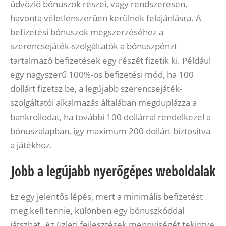
üdvözlő bónuszok részei, vagy rendszeresen,
havonta véletlenszerűen kerülnek felajánlásra. A
befizetési bónuszok megszerzéséhez a
szerencsejáték-szolgáltatók a bónuszpénzt
tartalmazó befizetések egy részét fizetik ki. Például
egy nagyszerű 100%-os befizetési mód, ha 100
dollárt fizetsz be, a legújabb szerencsejáték-
szolgáltatói alkalmazás általában megduplázza a
bankrollodat, ha további 100 dollárral rendelkezel a
bónuszalapban, így maximum 200 dollárt biztosítva
a játékhoz.
Jobb a legújabb nyerőgépes weboldalak
Ez egy jelentős lépés, mert a minimális befizetést
meg kell tennie, különben egy bónuszkóddal
játszhat. Az üzleti fejlesztések mennyiségét tekintve