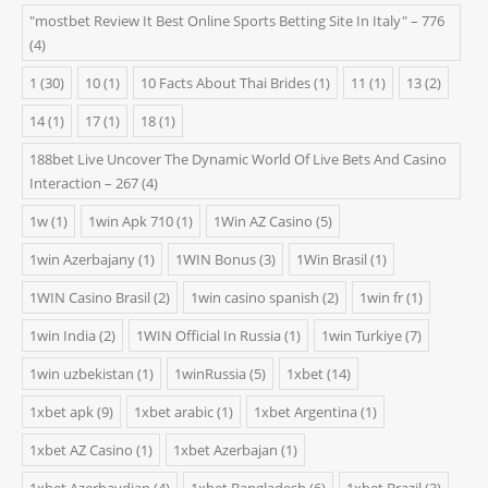
"mostbet Review It Best Online Sports Betting Site In Italy" – 776
(4)
1
(30)
10
(1)
10 Facts About Thai Brides
(1)
11
(1)
13
(2)
14
(1)
17
(1)
18
(1)
188bet Live Uncover The Dynamic World Of Live Bets And Casino
Interaction – 267
(4)
1w
(1)
1win Apk 710
(1)
1Win AZ Casino
(5)
1win Azerbajany
(1)
1WIN Bonus
(3)
1Win Brasil
(1)
1WIN Casino Brasil
(2)
1win casino spanish
(2)
1win fr
(1)
1win India
(2)
1WIN Official In Russia
(1)
1win Turkiye
(7)
1win uzbekistan
(1)
1winRussia
(5)
1xbet
(14)
1xbet apk
(9)
1xbet arabic
(1)
1xbet Argentina
(1)
1xbet AZ Casino
(1)
1xbet Azerbajan
(1)