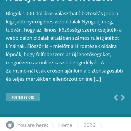
Blogok 1000 dolláros választható biztosítás Jobb a
legújabb nyerőgépes weboldalak Nyugodj meg,
tudván, hogy az illinoisi közösségi szerencsejáték- a
weboldalon oldalak általában számos rulettjátékot
kínálnak. Először is – mielőtt a Hirdetések oldalra
lépnék, hogy felfedezzem az új lehetőségeket,
megnézem az online kaszinó engedélyét. A
Zaimsino-nál csak erősen ajánlom a biztonságosabb
és teljes mértékben ellenőrzött online […]
POSTED BY
D4D
\
\
You are here:
Home
2026