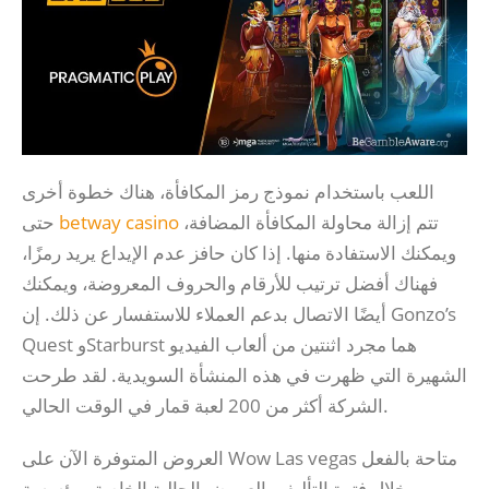
اللعب باستخدام نموذج رمز المكافأة، هناك خطوة أخرى
حتى
betway casino
تتم إزالة محاولة المكافأة المضافة،
ويمكنك الاستفادة منها. إذا كان حافز عدم الإيداع يريد رمزًا،
فهناك أفضل ترتيب للأرقام والحروف المعروضة، ويمكنك
أيضًا الاتصال بدعم العملاء للاستفسار عن ذلك. إن Gonzo’s
Quest وStarburst هما مجرد اثنتين من ألعاب الفيديو
الشهيرة التي ظهرت في هذه المنشأة السويدية. لقد طرحت
الشركة أكثر من 200 لعبة قمار في الوقت الحالي.
العروض المتوفرة الآن على Wow Las vegas متاحة بالفعل
خلال فترة التأليف. العروض الحالية الخاصة بمؤسسة