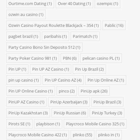
Ourtime.com Dating
(1)
Over 40 Dating
(1)
ozempic
(1)
ozwin au casino
(1)
Ozwin Casino Payout Roulette Blackjack – 354
(1)
Pablic
(16)
pagbet brazil
(1)
paribahis
(1)
Parimatch
(1)
Party Casino Bono Sin Deposito 512
(1)
Party Poker Casino 981
(1)
PBN
(6)
pelican casino PL
(1)
Pin UP
(1)
Pin UP AZ Casino
(1)
Pin Up Brazil
(2)
pin up casino
(1)
Pin UP Casino AZ
(4)
Pin Up Online AZ
(1)
Pin UP Online Casino
(1)
pinco
(2)
PinUp apk
(26)
PinUP AZ Casino
(1)
PinUp Azerbaijan
(3)
PinUp Brazil
(3)
PinUp Kazakhstan
(3)
PinUp Russian
(6)
PinUp Turkey
(3)
Pirots SE
(1)
playbison
(1)
Playcroco Mobile Casino 325
(1)
Playcroco Mobile Casino 422
(1)
plinko
(55)
plinko in
(1)