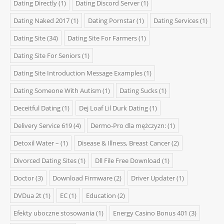
Dating Directly
(1)
Dating Discord Server
(1)
Dating Naked 2017
(1)
Dating Pornstar
(1)
Dating Services
(1)
Dating Site
(34)
Dating Site For Farmers
(1)
Dating Site For Seniors
(1)
Dating Site Introduction Message Examples
(1)
Dating Someone With Autism
(1)
Dating Sucks
(1)
Deceitful Dating
(1)
Dej Loaf Lil Durk Dating
(1)
Delivery Service 619
(4)
Dermo-Pro dla mężczyzn:
(1)
Detoxil Water –
(1)
Disease & Illness, Breast Cancer
(2)
Divorced Dating Sites
(1)
Dll File Free Download
(1)
Doctor
(3)
Download Firmware
(2)
Driver Updater
(1)
DVDua 2t
(1)
EC
(1)
Education
(2)
Efekty uboczne stosowania
(1)
Energy Casino Bonus 401
(3)