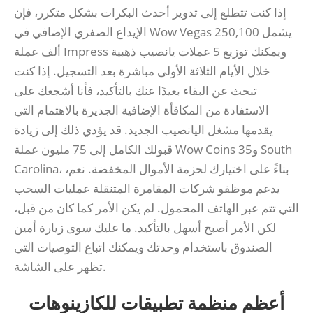
إذا كنت تتطلع إلى تدوير أحدث البكرات بشكل متكرر، فإن
الإيداع الصفري الإضافي في Wow Vegas يشمل 250,100
ألف عملة Impress ويمكنك توزيع 5 عملات يانصيب ذهبية
خلال الأيام الثلاثة الأولى مباشرة بعد التسجيل. إذا كنت
تبحث عن البقاء بعيدًا عنك بالتأكيد، فأنا أشجعك على
الاستفادة من المكافأة الإضافية الجديرة بالاهتمام التي
يقدمها مشغل اليانصيب الجديد. قد يؤدي ذلك إلى زيادة
قبولك الكامل إلى 75 مليون عملة Wow Coins و35 South
Carolina، بناءً على اختيارك لحزمة الأموال المخفضة. نعم،
يدعم موظفو شركات المقامرة المتنقلة عمليات السحب
التي تتم عبر الهاتف المحمول. لم يكن الأمر كما كان من قبل،
لكن الأمر أصبح أسهل بالتأكيد. ما عليك سوى زيارة أمين
الصندوق باستخدام وحدتك ويمكنك اتباع التوصيات التي
تظهر على الشاشة.
أعظم منظمة تطبيقات للكازينوهات