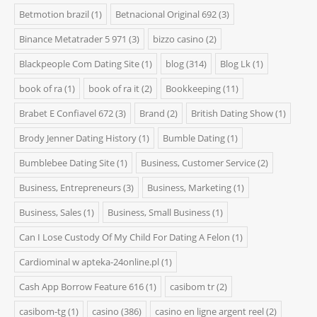
Betmotion brazil
(1)
Betnacional Original 692
(3)
Binance Metatrader 5 971
(3)
bizzo casino
(2)
Blackpeople Com Dating Site
(1)
blog
(314)
Blog Lk
(1)
book of ra
(1)
book of ra it
(2)
Bookkeeping
(11)
Brabet E Confiavel 672
(3)
Brand
(2)
British Dating Show
(1)
Brody Jenner Dating History
(1)
Bumble Dating
(1)
Bumblebee Dating Site
(1)
Business, Customer Service
(2)
Business, Entrepreneurs
(3)
Business, Marketing
(1)
Business, Sales
(1)
Business, Small Business
(1)
Can I Lose Custody Of My Child For Dating A Felon
(1)
Cardiominal w apteka-24online.pl
(1)
Cash App Borrow Feature 616
(1)
casibom tr
(2)
casibom-tg
(1)
casino
(386)
casino en ligne argent reel
(2)