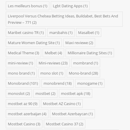
Les meilleurs bonus
(1)
Lgbt Dating Apps
(1)
Liverpool Versus Chelsea Betting Ideas, Buildabet, Best Bets And
Preview – 771
(2)
Maribet casino TR
(1)
marsbahis
(1)
Masalbet
(1)
Mature Women Dating Site
(1)
Maxi reviewe
(2)
Medical Theme
(3)
Melbet
(4)
Millionaire Dating Sites
(1)
mini-review
(1)
Mini-reviews
(23)
mombrand
(1)
mono brand
(1)
mono slot
(1)
Mono-brand
(28)
Monobrand
(101)
monobrend
(18)
monogame
(1)
monoslot
(2)
mostbet
(2)
mostbet apk
(18)
mostbet az 90
(9)
Mostbet AZ Casino
(1)
mostbet azerbaijan
(4)
Mostbet Azerbaycan
(1)
Mostbet Casino
(3)
Mostbet Casino 37
(2)