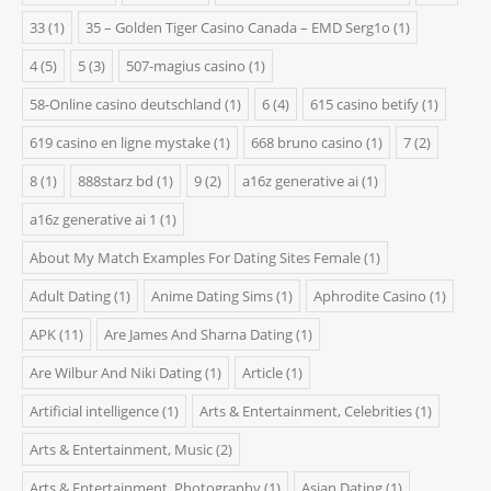
33
(1)
35 – Golden Tiger Casino Canada – EMD Serg1o
(1)
4
(5)
5
(3)
507-magius casino
(1)
58-Online casino deutschland
(1)
6
(4)
615 casino betify
(1)
619 casino en ligne mystake
(1)
668 bruno casino
(1)
7
(2)
8
(1)
888starz bd
(1)
9
(2)
a16z generative ai
(1)
a16z generative ai 1
(1)
About My Match Examples For Dating Sites Female
(1)
Adult Dating
(1)
Anime Dating Sims
(1)
Aphrodite Casino
(1)
APK
(11)
Are James And Sharna Dating
(1)
Are Wilbur And Niki Dating
(1)
Article
(1)
Artificial intelligence
(1)
Arts & Entertainment, Celebrities
(1)
Arts & Entertainment, Music
(2)
Arts & Entertainment, Photography
(1)
Asian Dating
(1)