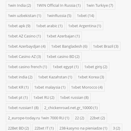
1win India
(2)
1WIN Official In Russia
(1)
1win Turkiye
(7)
1win uzbekistan
(1)
1winRussia
(5)
1xbet
(14)
1xbet apk
(9)
1xbet arabic
(1)
1xbet Argentina
(1)
1xbet AZ Casino
(1)
1xbet Azerbajan
(1)
1xbet Azerbaydjan
(4)
1xbet Bangladesh
(6)
1xbet Brazil
(3)
1xbet Casino AZ
(3)
1xbet casino BD
(2)
1xbet casino french
(1)
1xbet egypt
(1)
1xbet giriş
(2)
1xbet india
(2)
1xbet Kazahstan
(1)
1xbet Korea
(3)
1xbet KR
(1)
1xbet malaysia
(1)
1xbet Morocco
(4)
1xbet pt
(1)
1xbet RU
(2)
1xbet russian
(8)
1xbet russian1
(8)
2_chickenroad.net.gr_10000
(1)
2_europe-today.ru 1win 7000 RU
(1)
22
(2)
22bet
(2)
22Bet BD
(2)
22bet IT
(1)
238-kasyno na pieniadze
(1)
3
(2)