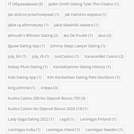
IT Образование
(5)
Jaden Smith Dating Tyler The Creator
(1)
Jak dobrze przechowywać
(1)
Jak Hairstim wspiera
(1)
Jakie są alternatywy
(1)
Jakie składniki zawiera
(1)
Jehovah's Witness Dating
(2)
Jeu De Poulet
(1)
Jeux
(2)
Jigsaw Dating App
(1)
Johnny Depp Lawyer Dating
(1)
july_bh
(1)
july_rb
(1)
JustCasino
(1)
KaravanBet Casino
(2)
Kelsey Plum Dating
(1)
Kendall Jenner Dating History
(1)
Kids Dating App
(1)
Kim Kardashian Dating Pete Davidson
(1)
king johnnie
(1)
krippa
(3)
Kudos Casino 200 No Deposit Bonus 705
(3)
Kudos Casino No Deposit Bonus 2024 218
(1)
Lady Gaga Dating 2022
(1)
Legal
(1)
LeoVegas Finland
(1)
LeoVegas India
(1)
LeoVegas Irland
(1)
LeoVegas Sweden
(1)