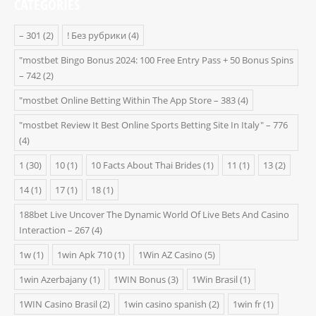
CATEGORIES
– 301
(2)
! Без рубрики
(4)
"mostbet Bingo Bonus 2024: 100 Free Entry Pass + 50 Bonus Spins
– 742
(2)
"‎mostbet Online Betting Within The App Store – 383
(4)
"mostbet Review It Best Online Sports Betting Site In Italy" – 776
(4)
1
(30)
10
(1)
10 Facts About Thai Brides
(1)
11
(1)
13
(2)
14
(1)
17
(1)
18
(1)
188bet Live Uncover The Dynamic World Of Live Bets And Casino
Interaction – 267
(4)
1w
(1)
1win Apk 710
(1)
1Win AZ Casino
(5)
1win Azerbajany
(1)
1WIN Bonus
(3)
1Win Brasil
(1)
1WIN Casino Brasil
(2)
1win casino spanish
(2)
1win fr
(1)