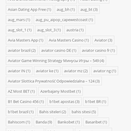
Asian Dating App Free
(1)
aug_bh
(1)
aug_bt
(3)
aug_mars
(1)
aug_pu_aipop_capewestcoast
(1)
aug_slot_1
(1)
aug_slot_3
(1)
austria
(1)
Avia Masters App
(1)
Avia Masters Casino
(1)
Aviator
(3)
aviator brazil
(2)
aviator casino DE
(1)
aviator casino fr
(1)
Aviator Game Winning Strategy Минусы Игры – 549
(4)
aviator IN
(1)
aviator ke
(1)
aviator mz
(2)
aviator ng
(1)
Aviator Slottica Prywatność Odpowiedzialna – 124
(3)
AZ Most BET
(1)
Azerbajany Mostbet
(1)
B1 Bet Casino 456
(1)
b1bet apostas
(3)
b1bet BR
(1)
b1bet brazil
(1)
Bahis siteleri
(2)
bahis sitesi
(5)
Bahiscom
(1)
Banda
(9)
Bankobet
(1)
Basaribet
(1)