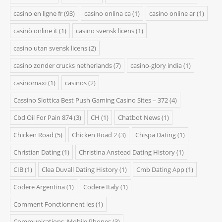
casino en ligne fr
(93)
casino onlina ca
(1)
casino online ar
(1)
casinò online it
(1)
casino svensk licens
(1)
casino utan svensk licens
(2)
casino zonder crucks netherlands
(7)
casino-glory india
(1)
casinomaxi
(1)
casinos
(2)
Cassino Slottica Best Push Gaming Casino Sites – 372
(4)
Cbd Oil For Pain 874
(3)
CH
(1)
Chatbot News
(1)
Chicken Road
(5)
Chicken Road 2
(3)
Chispa Dating
(1)
Christian Dating
(1)
Christina Anstead Dating History
(1)
CIB
(1)
Clea Duvall Dating History
(1)
Cmb Dating App
(1)
Codere Argentina
(1)
Codere Italy
(1)
Comment Fonctionnent les
(1)
Communications, Mobile Phones
(3)