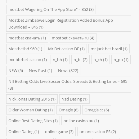
‎mostbet Wagering On The App Store" – 352
(3)
Mostbet Zimbabwe Login Registration Added Bonus App
Download – 846
(1)
mostbet скачать
(1)
mostbet скачать ru
(4)
Mostbetbd 969
(1)
Mr Bet casino DE
(1)
mr jack bet brazil
(1)
mx-bbrbet-casino
(1)
n_bh
(1)
n_bt
(2)
n_ch
(1)
n_pb
(1)
NEW
(5)
New Post
(1)
News
(822)
Nfl Betting Odds Live Soccer Odds, Spreads & Betting Lines – 695
(3)
Nick Jonas Dating 2015
(1)
Nzd Dating
(1)
Older Woman Dating
(1)
Omegle
(6)
Omegle cc
(6)
Online Best Dating Sites
(1)
online casino au
(1)
Online Dating
(1)
online-game
(3)
onlone casino ES
(2)