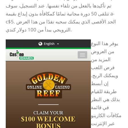
تم تأكيدها بالفعل من تلقاء نفسها. عند التسجيل، سوف
تتلقى 50 دورة مجانية تمامًا كمكافأة بدون إيداع بقيمة a-
c$5. الحد الأقصى الذي يمكنك سحبه نقدًا من هذا العرض
الترويجي يبدأ من 100 دولار كندي.
يوفر هذا النوع
من العروض
المزيد من
فرص اللعب
ويمكنك الربح.
إن أبسط
طريقة للقيام
بذلك هي النظر
في قائمة
مكافآت الكازينو
عبر الإنترنت