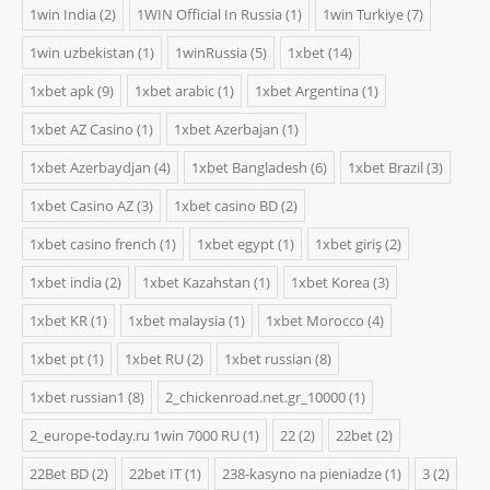
1win India
(2)
1WIN Official In Russia
(1)
1win Turkiye
(7)
1win uzbekistan
(1)
1winRussia
(5)
1xbet
(14)
1xbet apk
(9)
1xbet arabic
(1)
1xbet Argentina
(1)
1xbet AZ Casino
(1)
1xbet Azerbajan
(1)
1xbet Azerbaydjan
(4)
1xbet Bangladesh
(6)
1xbet Brazil
(3)
1xbet Casino AZ
(3)
1xbet casino BD
(2)
1xbet casino french
(1)
1xbet egypt
(1)
1xbet giriş
(2)
1xbet india
(2)
1xbet Kazahstan
(1)
1xbet Korea
(3)
1xbet KR
(1)
1xbet malaysia
(1)
1xbet Morocco
(4)
1xbet pt
(1)
1xbet RU
(2)
1xbet russian
(8)
1xbet russian1
(8)
2_chickenroad.net.gr_10000
(1)
2_europe-today.ru 1win 7000 RU
(1)
22
(2)
22bet
(2)
22Bet BD
(2)
22bet IT
(1)
238-kasyno na pieniadze
(1)
3
(2)