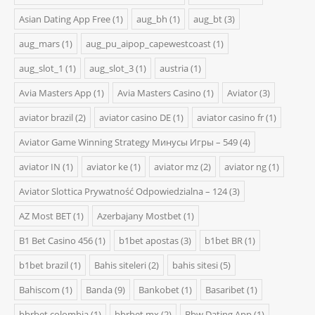
Asian Dating App Free
(1)
aug_bh
(1)
aug_bt
(3)
aug_mars
(1)
aug_pu_aipop_capewestcoast
(1)
aug_slot_1
(1)
aug_slot_3
(1)
austria
(1)
Avia Masters App
(1)
Avia Masters Casino
(1)
Aviator
(3)
aviator brazil
(2)
aviator casino DE
(1)
aviator casino fr
(1)
Aviator Game Winning Strategy Минусы Игры – 549
(4)
aviator IN
(1)
aviator ke
(1)
aviator mz
(2)
aviator ng
(1)
Aviator Slottica Prywatność Odpowiedzialna – 124
(3)
AZ Most BET
(1)
Azerbajany Mostbet
(1)
B1 Bet Casino 456
(1)
b1bet apostas
(3)
b1bet BR
(1)
b1bet brazil
(1)
Bahis siteleri
(2)
bahis sitesi
(5)
Bahiscom
(1)
Banda
(9)
Bankobet
(1)
Basaribet
(1)
bbrbet colombia
(1)
bbrbet mx
(2)
Bbw Dating App
(1)