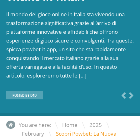
Il mondo del gioco online in Italia sta vivendo una
trasformazione significativa grazie all’arrivo di
piattaforme innovative e affidabili che offrono
esperienze di gioco sicure e coinvolgenti. Tra queste,
spicca powbet-it.app, un sito che sta rapidamente
conquistando il mercato italiano grazie alla sua
offerta variegata e alla facilità d’uso. In questo
articolo, esploreremo tutte le […]
POSTED BY
D4D
\
\
You are here:
Home
2025
\
February
Scopri Powbet: La Nuova