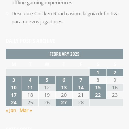
offline gaming experiences
Descubre Chicken Road casino: la guía definitiva
para nuevos jugadores
DAILY POST’S ARCHIVE
FEBRUARY 2025
M
T
W
T
F
S
S
1
2
3
4
5
6
7
8
9
10
11
12
13
14
15
16
17
18
19
20
21
22
23
24
25
26
27
28
« Jan
Mar »