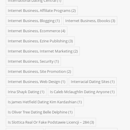
International Dating Central
(1)
Internet Business, Affiliate Programs
(2)
Internet Business, Blogging
(1)
Internet Business, Ebooks
(3)
Internet Business, Ecommerce
(4)
Internet Business, Ezine Publishing
(3)
Internet Business, Internet Marketing
(2)
Internet Business, Security
(1)
Internet Business, Site Promotion
(2)
Internet Business, Web Design
(1)
Interracial Dating Sites
(1)
Irina Shayk Dating
(1)
Is Caleb Mclaughlin Dating Anyone
(1)
Is James Hetfield Dating Kim Kardashian
(1)
Is Oliver Tree Dating Belle Delphine
(1)
Is Slottica Real Or Fake Podstawie Licencji – 284
(3)