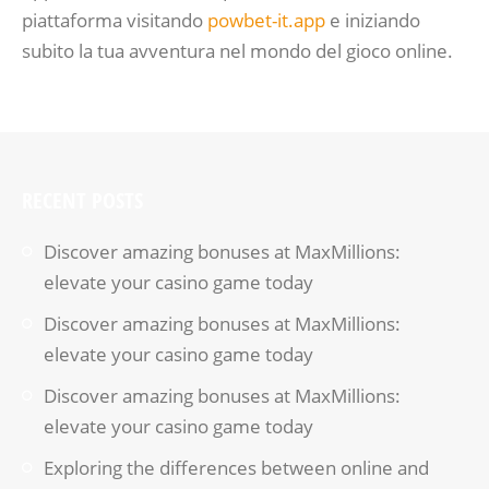
piattaforma visitando
powbet-it.app
e iniziando
subito la tua avventura nel mondo del gioco online.
RECENT POSTS
Discover amazing bonuses at MaxMillions:
elevate your casino game today
Discover amazing bonuses at MaxMillions:
elevate your casino game today
Discover amazing bonuses at MaxMillions:
elevate your casino game today
Exploring the differences between online and