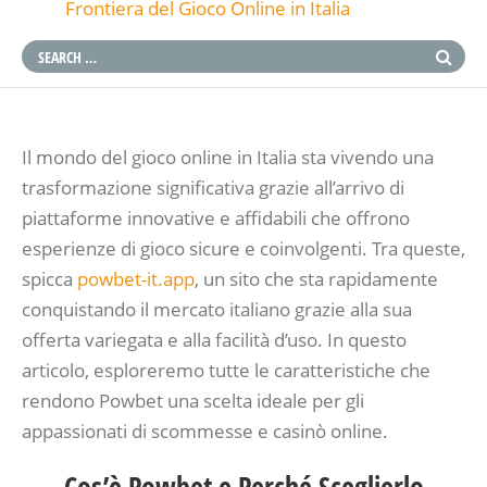
Frontiera del Gioco Online in Italia
Il mondo del gioco online in Italia sta vivendo una
trasformazione significativa grazie all’arrivo di
piattaforme innovative e affidabili che offrono
esperienze di gioco sicure e coinvolgenti. Tra queste,
spicca
powbet-it.app
, un sito che sta rapidamente
conquistando il mercato italiano grazie alla sua
offerta variegata e alla facilità d’uso. In questo
articolo, esploreremo tutte le caratteristiche che
rendono Powbet una scelta ideale per gli
appassionati di scommesse e casinò online.