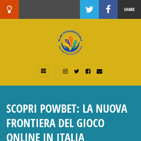
SHARE
SCOPRI POWBET: LA NUOVA
FRONTIERA DEL GIOCO
ONLINE IN ITALIA