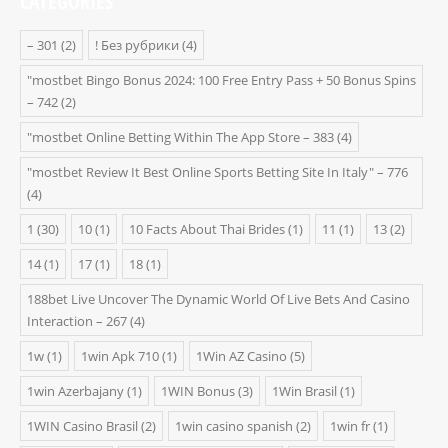
CATEGORIES
– 301
(2)
! Без рубрики
(4)
"mostbet Bingo Bonus 2024: 100 Free Entry Pass + 50 Bonus Spins
– 742
(2)
"‎mostbet Online Betting Within The App Store – 383
(4)
"mostbet Review It Best Online Sports Betting Site In Italy" – 776
(4)
1
(30)
10
(1)
10 Facts About Thai Brides
(1)
11
(1)
13
(2)
14
(1)
17
(1)
18
(1)
188bet Live Uncover The Dynamic World Of Live Bets And Casino
Interaction – 267
(4)
1w
(1)
1win Apk 710
(1)
1Win AZ Casino
(5)
1win Azerbajany
(1)
1WIN Bonus
(3)
1Win Brasil
(1)
1WIN Casino Brasil
(2)
1win casino spanish
(2)
1win fr
(1)