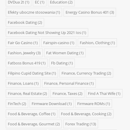
DVDua 2t
(1)
EC
(1)
Education
(2)
Efekty uboczne stosowania
(1)
Energy Casino Bonus 401
(3)
Facebook Dating
(2)
Facebook Dating Not Showing Up 2021 Ios
(1)
Fair Go Casino
(1)
Fairspin-casino
(1)
Fashion, Clothing
(1)
Fashion, Jewelry
(3)
Fat Women Dating
(1)
Fatboss Bonus 419
(1)
Fb Dating
(1)
Filipino Cupid Dating Site
(1)
Finance, Currency Trading
(2)
Finance, Loans
(1)
Finance, Personal Finance
(1)
Finance, Real Estate
(2)
Finance, Taxes
(2)
Find A Thai Wife
(1)
FinTech
(2)
Firmware Download
(1)
Firmware ROMs
(1)
Food & Beverage, Coffee
(1)
Food & Beverage, Cooking
(2)
Food & Beverage, Gourmet
(2)
Forex Trading
(13)