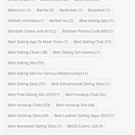
Bahiscom
(1)
Banda
(9)
Bankobet
(1)
Basaribet
(1)
bbrbet colombia
(1)
bbrbet mx
(2)
Bbw Dating App
(1)
Bdmbet Casino Avis 813
(2)
Bdmbet Promo Code 600
(1)
Best Dating App To Meet Trans
(1)
Best Dating Chat
(57)
Best Dating Chats
(38)
Best Dating Sim Games
(1)
Best Dating Site
(55)
Best Dating Site For Serious Relationships
(1)
Best Dating Sites
(57)
Best Extramarital Dating Sites
(1)
Best Free Dating Site 2016
(1)
Best Hookup Chat
(52)
Best Hookup Chats
(53)
Best Hookup Site
(44)
Best Hookup Sites
(45)
Best Lesbian Dating Apps 2016
(1)
Best Reviewed Dating Sites
(1)
Bet20 Casino 224
(3)