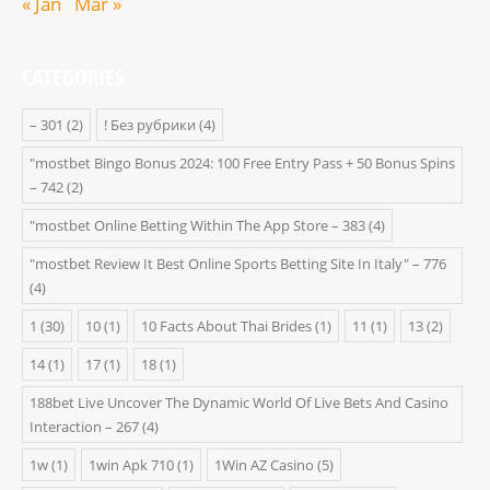
« Jan
Mar »
CATEGORIES
– 301
(2)
! Без рубрики
(4)
"mostbet Bingo Bonus 2024: 100 Free Entry Pass + 50 Bonus Spins
– 742
(2)
"‎mostbet Online Betting Within The App Store – 383
(4)
"mostbet Review It Best Online Sports Betting Site In Italy" – 776
(4)
1
(30)
10
(1)
10 Facts About Thai Brides
(1)
11
(1)
13
(2)
14
(1)
17
(1)
18
(1)
188bet Live Uncover The Dynamic World Of Live Bets And Casino
Interaction – 267
(4)
1w
(1)
1win Apk 710
(1)
1Win AZ Casino
(5)