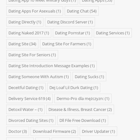
Dating App To Meet Military Guys
(1)
Dating Apps
(53)
Dating Apps For Asexuals
(1)
Dating Chat
(54)
Dating Directly
(1)
Dating Discord Server
(1)
Dating Naked 2017
(1)
Dating Pornstar
(1)
Dating Services
(1)
Dating Site
(34)
Dating Site For Farmers
(1)
Dating Site For Seniors
(1)
Dating Site Introduction Message Examples
(1)
Dating Someone With Autism
(1)
Dating Sucks
(1)
Deceitful Dating
(1)
Dej Loaf Lil Durk Dating
(1)
Delivery Service 619
(4)
Dermo-Pro dla mężczyzn:
(1)
Detoxil Water –
(1)
Disease & Illness, Breast Cancer
(2)
Divorced Dating Sites
(1)
Dll File Free Download
(1)
Doctor
(3)
Download Firmware
(2)
Driver Updater
(1)