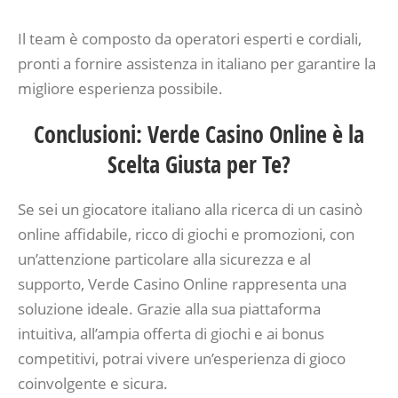
Il team è composto da operatori esperti e cordiali,
pronti a fornire assistenza in italiano per garantire la
migliore esperienza possibile.
Conclusioni: Verde Casino Online è la
Scelta Giusta per Te?
Se sei un giocatore italiano alla ricerca di un casinò
online affidabile, ricco di giochi e promozioni, con
un’attenzione particolare alla sicurezza e al
supporto, Verde Casino Online rappresenta una
soluzione ideale. Grazie alla sua piattaforma
intuitiva, all’ampia offerta di giochi e ai bonus
competitivi, potrai vivere un’esperienza di gioco
coinvolgente e sicura.