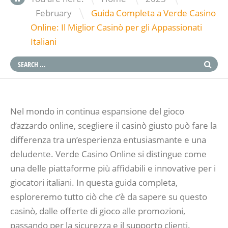
\
February
Guida Completa a Verde Casino
Online: Il Miglior Casinò per gli Appassionati
Italiani
Nel mondo in continua espansione del gioco
d’azzardo online, scegliere il casinò giusto può fare la
differenza tra un’esperienza entusiasmante e una
deludente. Verde Casino Online si distingue come
una delle piattaforme più affidabili e innovative per i
giocatori italiani. In questa guida completa,
esploreremo tutto ciò che c’è da sapere su questo
casinò, dalle offerte di gioco alle promozioni,
passando per la sicurezza e il supporto clienti.