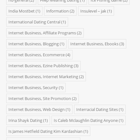
hu-general
(2)
Hwp Meaning Dating
(1)
Ice Fishing Game
(2)
India Mostbet
(1)
Information
(2)
Insulevel – jak
(1)
International Dating Central
(1)
Internet Business, Affiliate Programs
(2)
Internet Business, Blogging
(1)
Internet Business, Ebooks
(3)
Internet Business, Ecommerce
(4)
Internet Business, Ezine Publishing
(3)
Internet Business, Internet Marketing
(2)
Internet Business, Security
(1)
Internet Business, Site Promotion
(2)
Internet Business, Web Design
(1)
Interracial Dating Sites
(1)
Irina Shayk Dating
(1)
Is Caleb Mclaughlin Dating Anyone
(1)
Is James Hetfield Dating Kim Kardashian
(1)