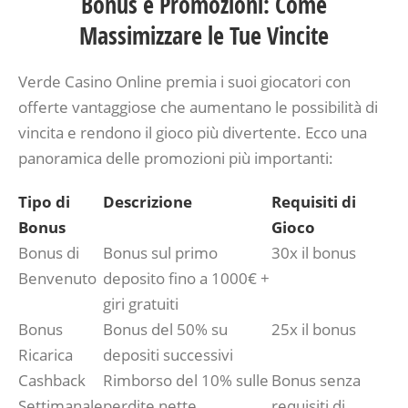
Bonus e Promozioni: Come
Massimizzare le Tue Vincite
Verde Casino Online premia i suoi giocatori con
offerte vantaggiose che aumentano le possibilità di
vincita e rendono il gioco più divertente. Ecco una
panoramica delle promozioni più importanti:
Tipo di
Descrizione
Requisiti di
Bonus
Gioco
Bonus di
Bonus sul primo
30x il bonus
Benvenuto
deposito fino a 1000€ +
giri gratuiti
Bonus
Bonus del 50% su
25x il bonus
Ricarica
depositi successivi
Cashback
Rimborso del 10% sulle
Bonus senza
Settimanale
perdite nette
requisiti di