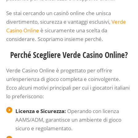
Se stai cercando un casinò online che unisca
divertimento, sicurezza e vantaggi esclusivi,
Verde
Casino Online
è sicuramente una scelta da
considerare. Scopriamo insieme perché.
Perché Scegliere Verde Casino Online?
Verde Casino Online è progettato per offrire
un’esperienza di gioco completa e coinvolgente.
Ecco alcuni motivi principali per cui i giocatori italiani
lo preferiscono:
Licenza e Sicurezza:
Operando con licenza
AAMS/ADM, garantisce un ambiente di gioco
sicuro e regolamentato.