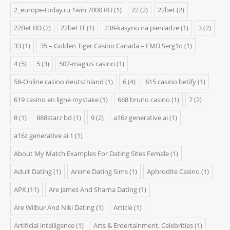
2_europe-today.ru 1win 7000 RU
(1)
22
(2)
22bet
(2)
22Bet BD
(2)
22bet IT
(1)
238-kasyno na pieniadze
(1)
3
(2)
33
(1)
35 – Golden Tiger Casino Canada – EMD Serg1o
(1)
4
(5)
5
(3)
507-magius casino
(1)
58-Online casino deutschland
(1)
6
(4)
615 casino betify
(1)
619 casino en ligne mystake
(1)
668 bruno casino
(1)
7
(2)
8
(1)
888starz bd
(1)
9
(2)
a16z generative ai
(1)
a16z generative ai 1
(1)
About My Match Examples For Dating Sites Female
(1)
Adult Dating
(1)
Anime Dating Sims
(1)
Aphrodite Casino
(1)
APK
(11)
Are James And Sharna Dating
(1)
Are Wilbur And Niki Dating
(1)
Article
(1)
Artificial intelligence
(1)
Arts & Entertainment, Celebrities
(1)