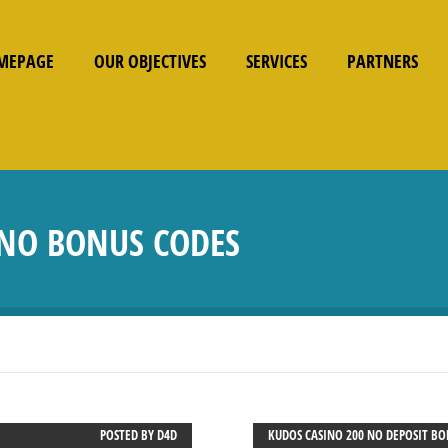
MEPAGE
OUR OBJECTIVES
SERVICES
PARTNERS
INO BONUS CODES
POSTED BY
D4D
KUDOS CASINO 200 NO DEPOSIT BO