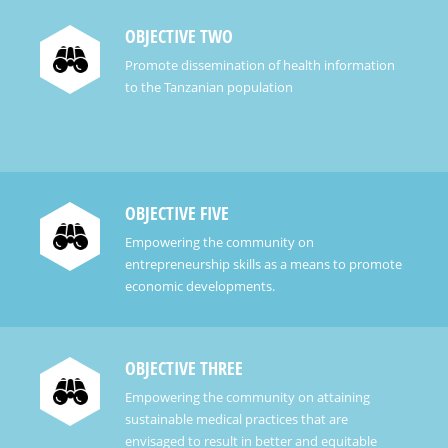
нтерфейса и безопасности.
développeur. Choisir une platef
 казино для смартфонов
création d’applications iOS en 2
OBJECTIVE TWO
т разнообразные слоты,
de nombreux facteurs : fonctionna
Promote dissemination of health information
 игры и live-казино с живыми
compatibilité avec divers appareil
to the Tanzanian population
 Это позволяет каждому игроку
systèmes d’exploitation et disponi
лечение по вкусу. Однако
support. Les plates-formes prena
имать, как выбрать надежное
charge le développement multip
ое казино для игры, чтобы
deviennent de plus en plus popul
неприятных сюрпризов. В
permettant d’accélérer le process
тье мы рассмотрим лучшие
création d’applications et de rédui
OBJECTIVE FIVE
 онлайн казино для
coûts. Dans ce contexte, il est im
Empowering the community on
 в 2025 году, их особенности и
comprendre quels outils sont les
entrepreneurship skills as a means to promote
тва, а также дадим
adaptés pour créer des solutions
economic developments.
ции по выбору надежных
haute qualité qui fonctionneront
ля игры. Будьте уверены, что
seulement sur les appareils les pl
йтах вас ждут отличные бонусы,
populaires, mais prendront égal
е транзакции и
charge toutes les dernières fonct
OBJECTIVE THREE
ющие игровые сессии. Лучшие
iOS. La familiarisation avec les de
Empowering the community on attaining
 онлайн казино для
tendances et fonctionnalités de l
sustainable medical practices that are
2025 года В 2025 году
plateforme vous aidera à choisir l
envisaged to result in better and equitable
 онлайн казино продолжают
option pour votre projet. Meilleur