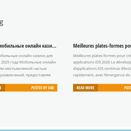
g
Лучшие мобильные онлайн казино для смартфона 2025 года
бильные онлайн казино для
Meilleures plates-formes pour cr
 2025 года Мобильные онлайн
applications iOS 2026 Le dévelo
али неотъемлемой частью
d’applications iOS continue d’évo
 развлечений, предоставляя
rapidement, avec l’émergence de
добный доступ к азартным
opportunités de création d’expér
о с их смартфонов. В 2025
E
POSTED BY
D4D
mobiles de qualité en 2026. L’util
READ MORE
POS
льные платформы продолжают
plates-formes et des outils appro
ся, предлагая пользователям
devient la clé d’un développement
можности для увлекательной
Les solutions actuelles offrent de
ом месте и в любое время.
améliorées, howtogetridofgarlicb
ые казино обеспечивают не
de nouvelles technologies et des
рокий выбор игр, но и высокое
rationalisés pour faciliter le travai