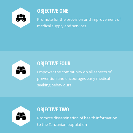
Kent Casino но и высококачественные
качество и
условия для ставок на тенге. В 2025 году
Мобильные
OBJECTIVE ONE
важно выбирать казино с лицензиями от
предлагаю
Promote for the provision and improvement of
международных регуляторов и высокой
настольные
medical supply and services
репутацией, чтобы гарантировать
дилерами.
d
честную игру и быстрые выплаты. Мы
найти разв
расскажем, какие платформы
важно пон
соответствуют этим требованиям и
и безопасн
предлагают лучшие условия для ставок
избежать 
t
на тенге. Обзор лучших онлайн казино
нашей ста
OBJECTIVE FOUR
для ставок на тенге в 2025 году С
мобильные
Empower the community on all aspects of
развитием онлайн-гемблинга в
смартфонов
prevention and encourages early medical-
Казахстане, ставки на тенге становятся
преимущес
seeking behaviours
всё более популярными среди игроков. В
рекоменда
2025 году множество платформ
платформ д
предлагают удобные условия для игры в
на этих са
местной валюте. Рассмотрим лучшие
безопасны
OBJECTIVE TWO
s
онлайн казино, которые позволяют
захватыва
Promote dissemination of health information
делать ставки на тенге и предлагают
мобильные
to the Tanzanian population
разнообразие игр и безопасные
смартфона 
финансовые транзакции. Одним из
мобильные