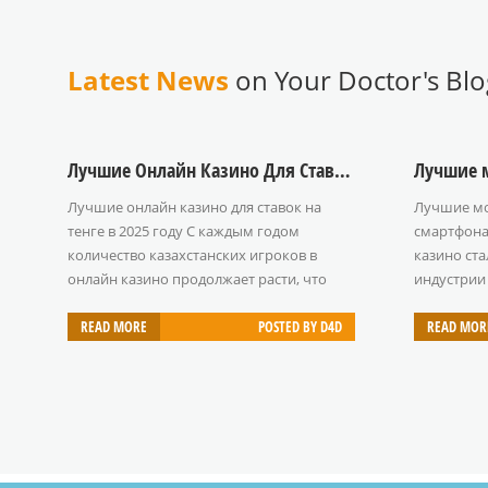
Latest News
on Your Doctor's Blo
Лучшие Онлайн Казино Для Ставок На Тенге В 2025 Году
u
Лучшие онлайн казино для ставок на
Лучшие мо
тенге в 2025 году С каждым годом
смартфона
количество казахстанских игроков в
казино ст
онлайн казино продолжает расти, что
индустрии
связано с развитием цифровых
игрокам у
технологий и популяризацией азартных
READ MORE
POSTED BY
D4D
играм прям
READ MOR
игр. В 2025 году многие игроки ищут
году моби
надежные и удобные платформы,
развивать
которые поддерживают ставку в тенге. В
новые воз
этой статье мы рассмотрим лучшие
игры в люб
онлайн казино, которые предлагают
Современн
hy
игрокам не только разнообразие игр,
только ши