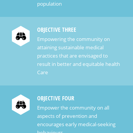
population
OBJECTIVE THREE
Empowering the community on
attaining sustainable medical
practices that are envisaged to
result in better and equitable health
Care
OBJECTIVE FOUR
Empower the community on all
aspects of prevention and
encourages early medical-seeking
behaviours