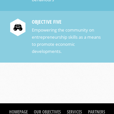
OBJECTIVE FIVE
Empowering the community on
entrepreneurship skills as a means
to promote economic
developments.
HOMEPAGE
OUR OBJECTIVES
SERVICES
PARTNERS