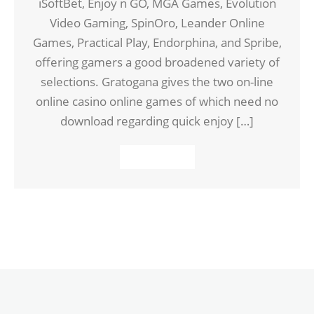
iSoftBet, Enjoy n GO, MGA Games, Evolution
Video Gaming, SpinOro, Leander Online
Games, Practical Play, Endorphina, and Spribe,
offering gamers a good broadened variety of
selections. Gratogana gives the two on-line
online casino online games of which need no
download regarding quick enjoy […]
READ MORE