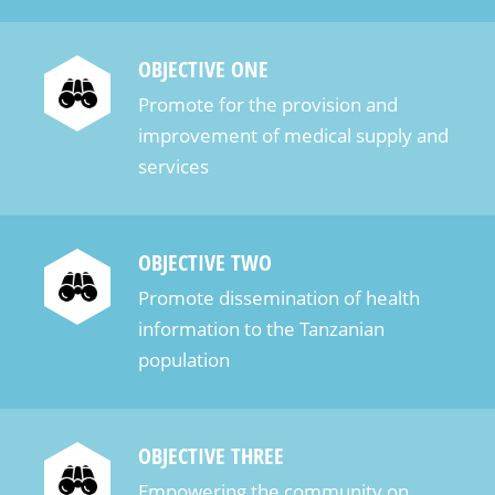
OBJECTIVE ONE
Promote for the provision and
improvement of medical supply and
services
OBJECTIVE TWO
Promote dissemination of health
information to the Tanzanian
population
OBJECTIVE THREE
Empowering the community on