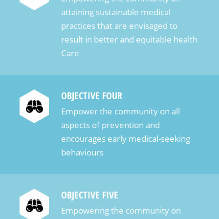
attaining sustainable medical
practices that are envisaged to
result in better and equitable health
Care
OBJECTIVE FOUR
Empower the community on all
aspects of prevention and
encourages early medical-seeking
behaviours
OBJECTIVE FIVE
Empowering the community on