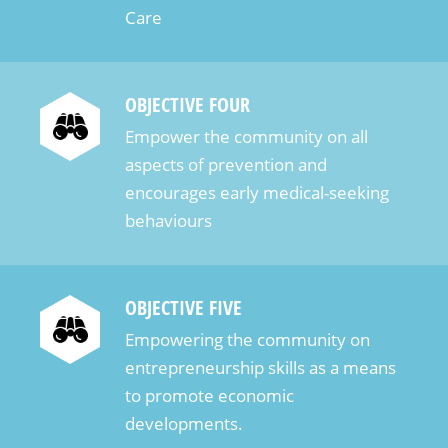
игрокам огромный выбор слотов, настольных
Care
игр и спортивных ставок. Платформа отличается
удобным интерфейсом и мгновенными
выплатами, что делает её […]
OBJECTIVE FOUR
Empower the community on all
aspects of prevention and
encourages early medical-seeking
behaviours
OBJECTIVE FIVE
Empowering the community on
entrepreneurship skills as a means
to promote economic
developments.