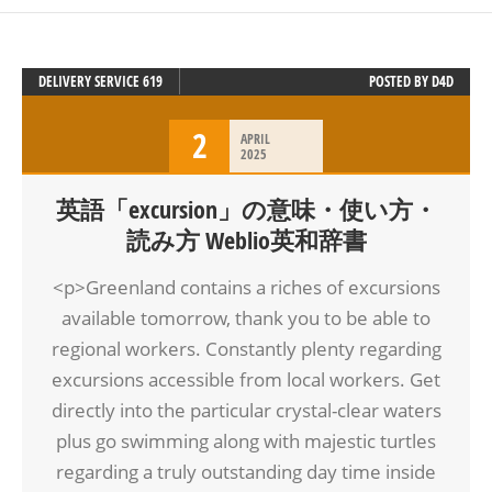
DELIVERY SERVICE 619
POSTED BY
D4D
2
APRIL
2025
英語「excursion」の意味・使い方・
読み方 Weblio英和辞書
<p>Greenland contains a riches of excursions
available tomorrow, thank you to be able to
regional workers. Constantly plenty regarding
excursions accessible from local workers. Get
directly into the particular crystal-clear waters
plus go swimming along with majestic turtles
regarding a truly outstanding day time inside