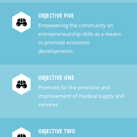
OBJECTIVE FIVE
Empowering the community on
entrepreneurship skills as a means
to promote economic
developments.
OBJECTIVE ONE
Promote for the provision and
improvement of medical supply and
services
OBJECTIVE TWO