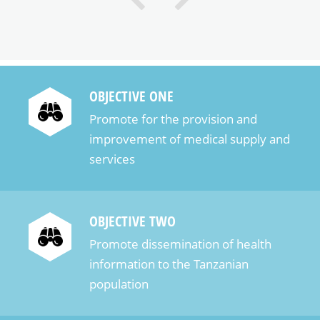
предлагают игрокам не только разнообразие
игр, Kent Casino но и высококачественные
условия для ставок на тенге. В 2025 году важно
выбирать казино с лицензиями от
международных регуляторов и высокой
OBJECTIVE ONE
репутацией, чтобы гарантировать честную игру
Promote for the provision and
и быстрые выплаты. Мы расскажем, какие
improvement of medical supply and
платформы соответствуют этим требованиям и
services
предлагают лучшие условия для ставок на тенге.
Обзор лучших онлайн казино для ставок на
тенге в 2025 году С развитием онлайн-
OBJECTIVE TWO
гемблинга в Казахстане, ставки на тенге
Promote dissemination of health
становятся всё более популярными среди
information to the Tanzanian
игроков. В 2025 году множество платформ
population
предлагают удобные условия для игры в
местной валюте. Рассмотрим лучшие онлайн