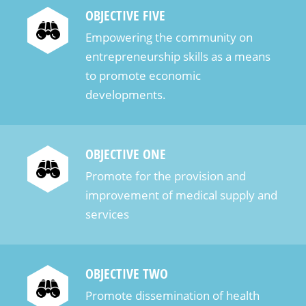
OBJECTIVE FIVE
Empowering the community on
entrepreneurship skills as a means
to promote economic
developments.
OBJECTIVE ONE
Promote for the provision and
improvement of medical supply and
services
OBJECTIVE TWO
Promote dissemination of health