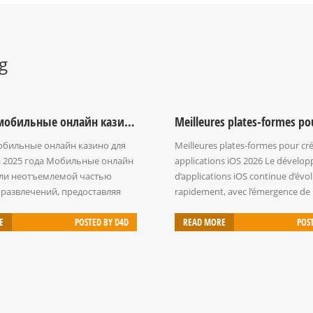
g
Лучшие мобильные онлайн казино для смартфона 2025 года
бильные онлайн казино для
Meilleures plates-formes pour cr
 2025 года Мобильные онлайн
applications iOS 2026 Le dévelo
али неотъемлемой частью
d’applications iOS continue d’évo
 развлечений, предоставляя
rapidement, avec l’émergence de
добный доступ к азартным
opportunités de création d’expér
о с их смартфонов. В 2025
E
POSTED BY
D4D
mobiles de qualité en 2026. L’util
READ MORE
POS
льные платформы продолжают
plates-formes et des outils appro
ся, предлагая пользователям
devient la clé d’un développement
можности для увлекательной
Les solutions actuelles offrent de
ом месте и в любое время.
améliorées, howtogetridofgarlicb
ые казино обеспечивают не
de nouvelles technologies et des