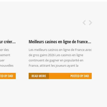
Meilleures plates-formes pour créer des applications iOS 2026
Meilleurs casinos en ligne de France avec de gros gains 2026
éer des
Les meilleurs casinos en ligne de France avec
T
ppement
de gros gains 2026 Les casinos en ligne
2
luer
continuent de gagner en popularité en
i
 nouvelles
France, attirant les joueurs ayant la
c
iences
possibilité de gagner gros. En 2026, de
e
isation des
TED BY
D4D
nombreuses nouvelles plateformes
READ MORE
POSTED BY
D4D
n
priés
apparaîtront sur le marché et des casinos
a
 réussi.
déjà connus seront mis à jour et améliorés.
v
s interfaces
Lors du choix d’un endroit approprié pour
o
reath.org
jouer, il est important de se concentrer sur
u
 processus
la sécurité, Alexander Casino la fiabilité et la
d