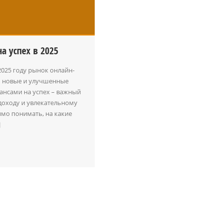
 успех в 2025
2025 году рынок онлайн-
м новые и улучшенные
ансами на успех – важный
доходу и увлекательному
имо понимать, на какие
]