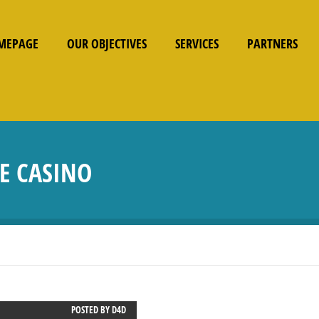
MEPAGE
OUR OBJECTIVES
SERVICES
PARTNERS
E CASINO
POSTED BY
D4D