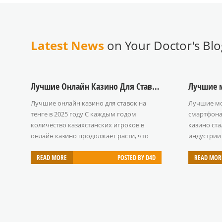
Latest News
on Your Doctor's Blo
Лучшие Онлайн Казино Для Ставок На Тенге В 2025 Году
u
Лучшие онлайн казино для ставок на
Лучшие мо
тенге в 2025 году С каждым годом
смартфона
количество казахстанских игроков в
казино ст
онлайн казино продолжает расти, что
индустрии
связано с развитием цифровых
игрокам у
технологий и популяризацией азартных
READ MORE
POSTED BY
D4D
играм прям
READ MOR
игр. В 2025 году многие игроки ищут
году моби
надежные и удобные платформы,
развивать
которые поддерживают ставку в тенге. В
новые воз
этой статье мы рассмотрим лучшие
игры в люб
онлайн казино, которые предлагают
Современн