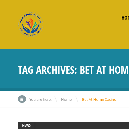
HO
TAG ARCHIVES:
BET AT HOM
\
You are here:
Home
Bet At Home Casino
NEWS