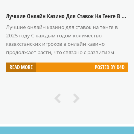
Лучшие Онлайн Казино Для Ставок На Тенге В 2025 Году
Лучшие онлайн казино для ставок на тенге в
2025 году С каждым годом количество
казахстанских игроков в онлайн казино
продолжает расти, что связано с развитием
цифровых технологий и популяризацией
READ MORE
POSTED BY
D4D
азартных игр. В 2025 году многие игроки ищут
надежные и удобные платформы, которые
поддерживают ставку в тенге. В этой статье мы
рассмотрим лучшие онлайн казино, которые
предлагают игрокам не только разнообразие
игр, Kent Casino но и высококачественные
условия для ставок на тенге. В 2025 году важно
выбирать казино с лицензиями от