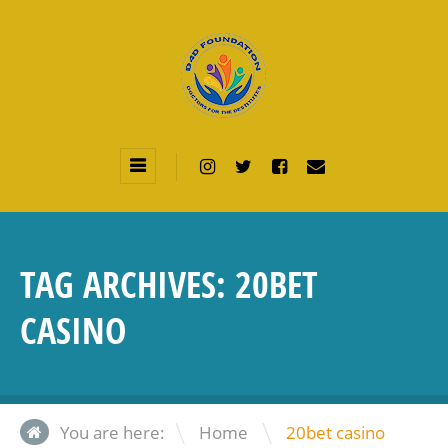
TAG ARCHIVES:
20BET
CASINO
\
You are here:
Home
20bet casino