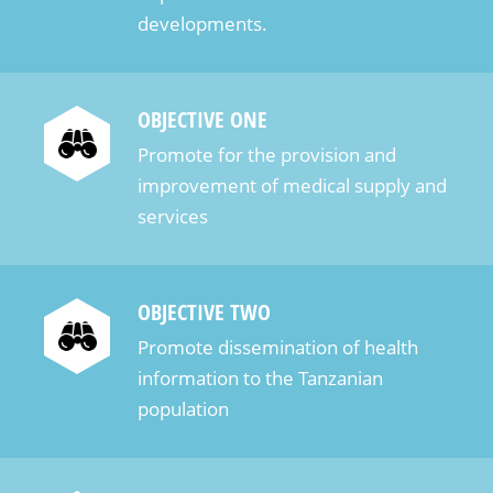
developments.
OBJECTIVE ONE
Promote for the provision and
improvement of medical supply and
services
OBJECTIVE TWO
Promote dissemination of health
information to the Tanzanian
population