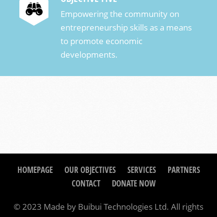
Empowering the community on
entrepreneurship skills as a means
to promote economic
developments.
HOMEPAGE
OUR OBJECTIVES
SERVICES
PARTNERS
CONTACT
DONATE NOW
© 2023 Made by
Buibui Technologies Ltd
. All rights