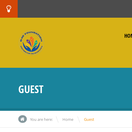
HO
GUEST
\
You are here:
Home
Guest