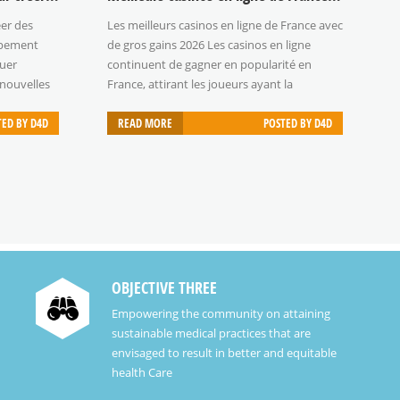
éer des
Les meilleurs casinos en ligne de France avec
T
ppement
de gros gains 2026 Les casinos en ligne
2
luer
continuent de gagner en popularité en
i
 nouvelles
France, attirant les joueurs ayant la
c
iences
possibilité de gagner gros. En 2026, de
e
isation des
TED BY
D4D
nombreuses nouvelles plateformes
READ MORE
POSTED BY
D4D
n
priés
apparaîtront sur le marché et des casinos
a
 réussi.
déjà connus seront mis à jour et améliorés.
v
s interfaces
Lors du choix d’un endroit approprié pour
o
reath.org
jouer, il est important de se concentrer sur
u
 processus
la sécurité, Alexander Casino la fiabilité et la
d
l du
possibilité de recevoir des gains importants.
s
orme de
Chaque casino propose une variété de jeux,
l
026 dépend
de bonus et de promotions qui peuvent
a
OBJECTIVE THREE
lité,
augmenter vos chances de succès.
u
Empowering the community on attaining
s et
Cependant, le point clé lors du choix reste la
e
sustainable medical practices that are
bilité du
sécurité des joueurs, car la fiabilité de la
d
envisaged to result in better and equitable
nt en
plateforme et l’équité des paiements sont
i
health Care
lateforme
les principaux critères selon lesquels vous
d
aires, vous
devez choisir un casino. Dans cet article,
l