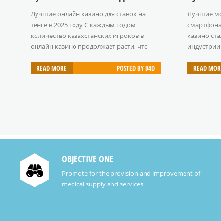
u
Лучшие онлайн казино для ставок на
Лучшие мо
тенге в 2025 году С каждым годом
смартфона
количество казахстанских игроков в
казино ст
онлайн казино продолжает расти, что
индустрии
связано с развитием цифровых
игрокам у
технологий и популяризацией азартных
READ MORE
POSTED BY
D4D
играм прям
READ MOR
игр. В 2025 году многие игроки ищут
году моби
надежные и удобные платформы,
развивать
которые поддерживают ставку в тенге. В
новые воз
этой статье мы рассмотрим лучшие
игры в люб
онлайн казино, которые предлагают
Современн
hy
игрокам не только разнообразие игр,
только ши
Kent Casino но и высококачественные
качество и
условия для ставок на тенге. В 2025 году
Мобильные
OBJECTIVE ONE
важно выбирать казино с лицензиями от
предлагаю
Promote for the provision and improvement of
международных регуляторов и высокой
настольные
medical supply and services
репутацией, чтобы гарантировать
дилерами.
d
честную игру и быстрые выплаты. Мы
найти разв
расскажем, какие платформы
важно пон
соответствуют этим требованиям и
и безопасн