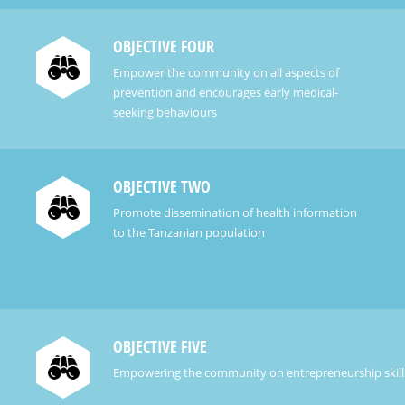
предлагают лучшие условия для ставок
избежать 
t
на тенге. Обзор лучших онлайн казино
нашей ста
OBJECTIVE FOUR
для ставок на тенге в 2025 году С
мобильные
Empower the community on all aspects of
развитием онлайн-гемблинга в
смартфонов
prevention and encourages early medical-
Казахстане, ставки на тенге становятся
преимущес
seeking behaviours
всё более популярными среди игроков. В
рекоменда
2025 году множество платформ
платформ д
предлагают удобные условия для игры в
на этих са
местной валюте. Рассмотрим лучшие
безопасны
OBJECTIVE TWO
s
онлайн казино, которые позволяют
захватыва
Promote dissemination of health information
делать ставки на тенге и предлагают
мобильные
to the Tanzanian population
разнообразие игр и безопасные
смартфона 
финансовые транзакции. Одним из
мобильные
лидеров в данной категории является
набирать 
казино “1xBet”. Это популярная
игрокам у
платформа, которая поддерживает ставки
играм. Чт
на тенге, предлагая игрокам огромный
платформы
OBJECTIVE FIVE
выбор слотов, настольных игр и
ключевых 
Empowering the community on entrepreneurship skil
спортивных ставок. Платформа
безопаснос
отличается удобным интерфейсом и
качество 