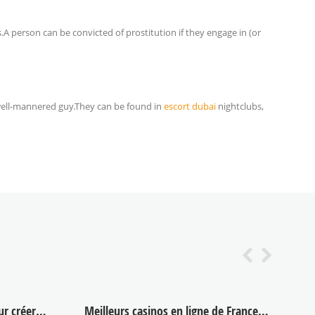
.A person can be convicted of prostitution if they engage in (or
a well-mannered guy.They can be found in
escort dubai
nightclubs,
Meilleures plates-formes pour créer des applications iOS 2026
Meilleurs casinos en ligne de France avec de gros gains 2026