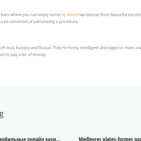
rip clubs where you can enjoy some
ny escort
lap-dances from beautiful escorts
so be convicted of patronizing a prostitute.
 South Asia, Europe and Russia. They’re horny, intelligent and eager to meet 
d to pay a lot of money.
g
Лучшие мобильные онлайн казино для смартфона 2025 года